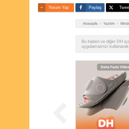
Yorum Yaz
Paylaş
Twee
Anasayfa
Yazılım
Wind
Bu haberi ve diğer DH içer
uygulamamızı kullanarak 
Daha Fazla Video