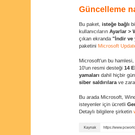
Güncelleme na
Bu paket,
isteğe bağlı
bi
kullanıcıların
Ayarlar >
çıkan ekranda
"İndir ve
paketini
Microsoft Updat
Microsoft'un bu hamlesi,
10'un resmi desteği
14 E
yamaları
dahil hiçbir gü
siber saldırılara
ve zarar
Bu arada Microsoft, Wi
isteyenler için ücretli
Gen
Detaylı bilgilere şirketin
https://www.pcworl