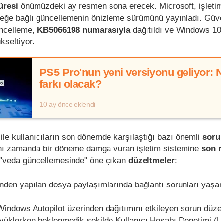
üresi
önümüzdeki ay resmen sona erecek. Microsoft, işletim
eğe bağlı güncellemenin önizleme sürümünü yayınladı. Güve
üncelleme,
KB5066198 numarasıyla
dağıtıldı ve Windows 10
seltiyor.
PS5 Pro'nun yeni versiyonu geliyor: 
farkı olacak?
10 ay önce eklendi
ile kullanıcıların son dönemde karşılaştığı bazı önemli
soru
nı zamanda bir döneme damga vuran işletim sistemine
son r
 "veda güncellemesinde" öne çıkan
düzeltmeler
:
nden yapılan dosya paylaşımlarında bağlantı sorunları yaşa
ndows Autopilot üzerinden dağıtımını etkileyen sorun düzelt
 yüklerken beklenmedik şekilde Kullanıcı Hesabı Denetimi 