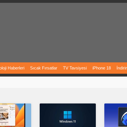
loji
Haberleri
Sıcak
Fırsatlar
TV
Tavsiyesi
iPhone
18
İndir
Önerileri
Türkiye
Araba
Fiyatları
Yapay
Zeka
Şarj
İstasyon
rı
Vizyondaki
Filmler
Bitcoin
Dizi
Önerileri
Telefon
Önerileri
agram
Dondurma
İnstagram
Çöktü
Mü