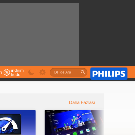
indirim
im
kodu
u
Daha Fazlası