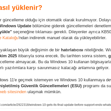
sıl yüklenir?
r güncelleme olduğu için otomatik olarak kurulmuyor. Dolayıs
 Windows Update
bölümüne giderek güncellemeleri denetlem
 yükle"
seçeneğine tıklaması gerekli. Dileyenler ayrıca KB5
e Kataloğu
'ndan indirerek manuel olarak da yükleyebilirler.
 yaklaşan büyük değişimin de bir
hatırlatıcısı
niteliğinde. W
kim 2025
itibarıyla sona erecek. Bu tarihten sonra sistem,
g
ncelleme almayacak. Bu da Windows 10 kullanan bilgisayarla
lı yazılımlara karşı savunmasız kalacağı anlamına geliyor.
ndows 11'e geçmek istemeyen ve Windows 10 kullanmaya d
işletilmiş Güvenlik Güncellemeleri (ESU)
programı da su
web sitesinden
ulaşmak mümkün.
d.com/article/2922318/windows-10-gets-its-final-update-before-support-ends-whats-