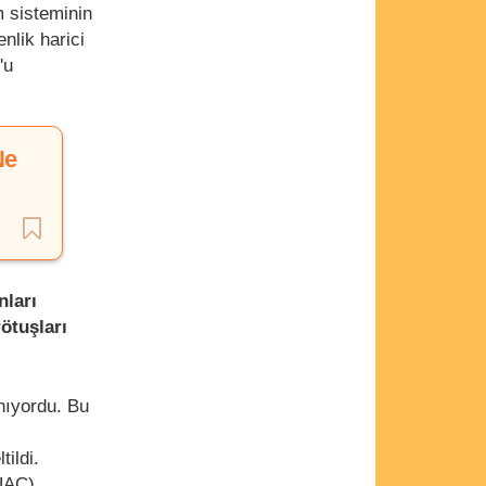
 sisteminin
nlik harici
'u
Ne
nları
ötuşları
nıyordu. Bu
ildi.
(UAC)