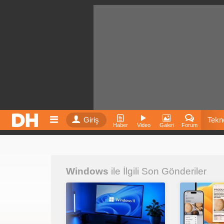
Giriş
Tekno
Haber
Video
Galeri
Forum
Film
Windows
ile İlgili Son Gönderiler
Fiyatla
İnst