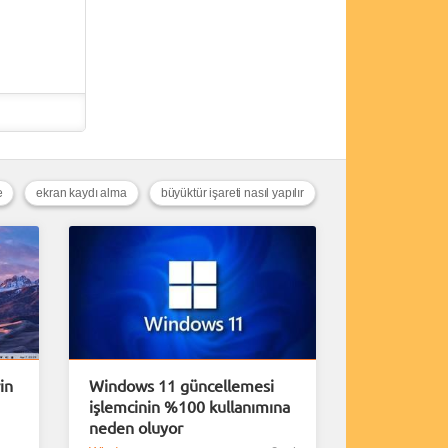
e
ekran kaydı alma
büyüktür işareti nasıl yapılır
in
Windows 11 güncellemesi
işlemcinin %100 kullanımına
neden oluyor