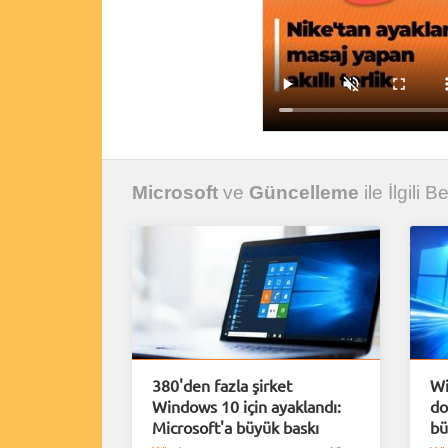
Microsoft
ve
Güncelleme
ile İlgili B
380'den fazla şirket
Wi
Windows 10 için ayaklandı:
do
Microsoft'a büyük baskı
bü