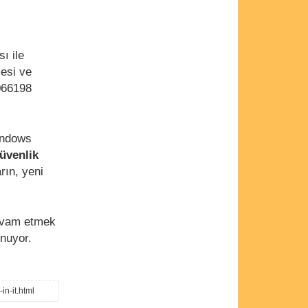
ı ile
esi ve
066198
indows
üvenlik
rın, yeni
evam etmek
nuyor.
in-it.html