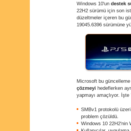
Windows 10'un
destek s
22H2 sürümü için son ist
düzeltmeler içeren bu g
19045.6396 sürümüne yük
Microsoft bu güncelleme 
çözmeyi
hedeflerken ay
yapmayı amaçlıyor. İşte
SMBv1 protokolü üzeri
problem çözüldü.
Windows 10 22H2'nin Wi
Kullanıcılar, uygulama