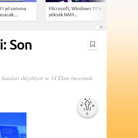
1 yıl sonuna
Microsoft, Windows 11'in
Microsof
anacak:...
yüksek RAM...
Surface L
i: Son
 hataları düzeltiyor ve 14 Ekim öncesinde
6