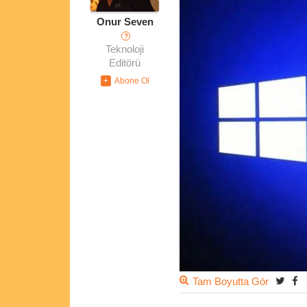
Onur Seven
?
Teknoloji
Editörü
Tam Boyutta Gör