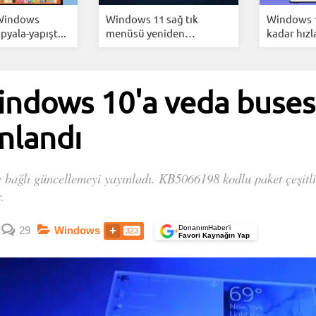
 Windows
Windows 11 sağ tık
Windows 1
pyala-yapışt...
menüsü yeniden
kadar hızl
tasarlan...
indows 10'a veda buses
nlandı
 bağlı güncellemeyi yayınladı. KB5066198 kodlu paket çeşitli
.
DonanımHaber’i
29
Windows
323
+
Favori Kaynağın Yap