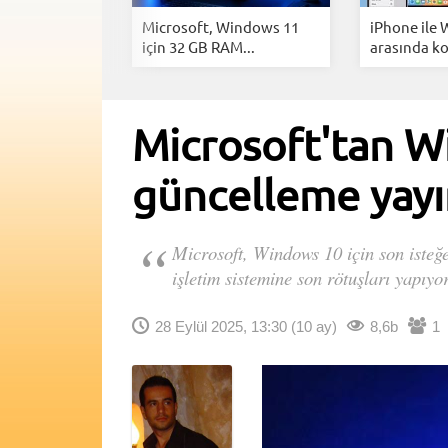
ekranını
Microsoft, Windows 11
iPhone ile
anzara...
için 32 GB RAM...
arasında ko
Microsoft'tan W
güncelleme yayı
Microsoft, Windows 10 için son isteğe
işletim sistemine son rötuşları yapıyor
28 Eylül 2025, 13:30
(10 ay)
8,6b
1