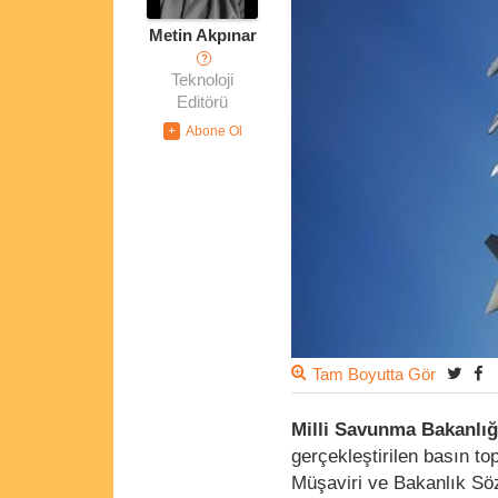
Metin Akpınar
?
Teknoloji
Editörü
Tam Boyutta Gör
Milli Savunma Bakanlı
gerçekleştirilen basın to
Müşaviri ve Bakanlık Söz