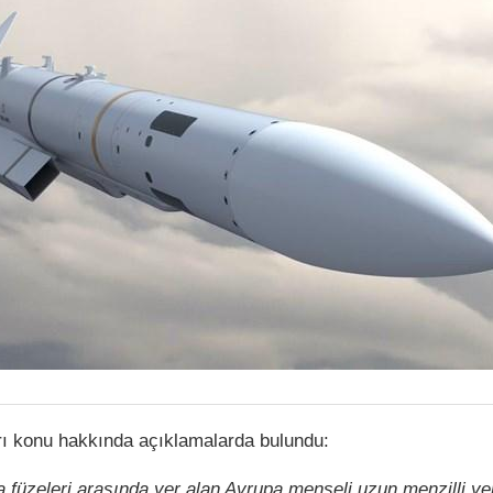
ı konu hakkında açıklamalarda bulundu:
 füzeleri arasında yer alan Avrupa menşeli uzun menzilli yen