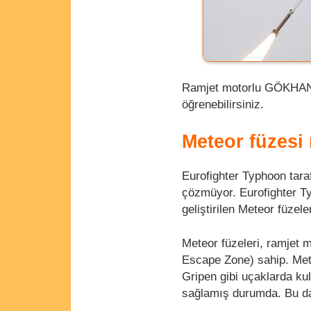
Ramjet motorlu GÖKHAN f
öğrenebilirsiniz.
Meteor füzesi
Eurofighter Typhoon taraf
çözmüyor. Eurofighter T
geliştirilen Meteor füzel
Meteor füzeleri, ramjet
Escape Zone) sahip. Met
Gripen gibi uçaklarda kul
sağlamış durumda. Bu da 