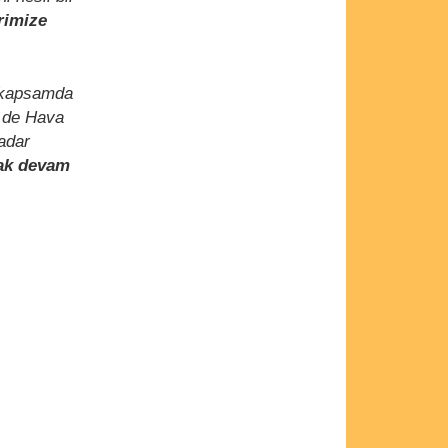
rimize
u kapsamda
e de Hava
adar
rak devam