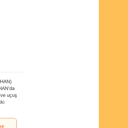
ÖKHAN)
KHAN’da
 ve uçuş
tki
ez