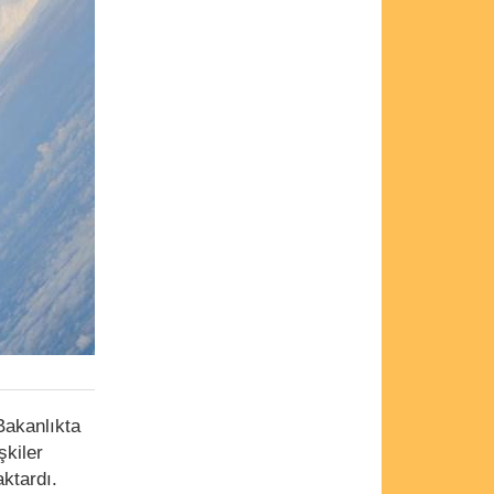
 Bakanlıkta
şkiler
ktardı.