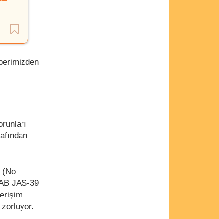
aberimizden
orunları
rafından
e (No
SAAB JAS-39
 erişim
 zorluyor.