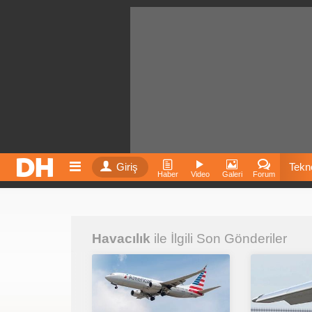
Giriş
Tekno
Haber
Video
Galeri
Forum
Film
Havacılık
ile İlgili Son Gönderiler
Fiyatla
İnst