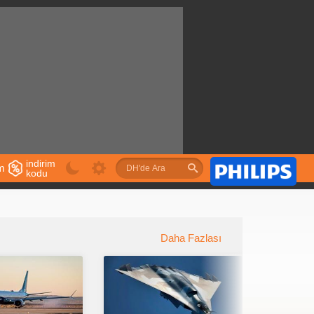
indirim
im
kodu
u
Daha Fazlası