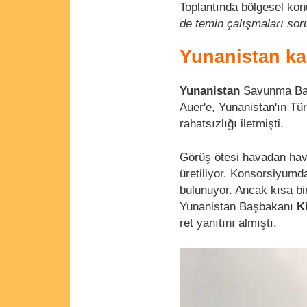
Toplantında bölgesel kon
de temin çalışmaları so
Yunanistan kar
Yunanistan
Savunma B
Auer'e, Yunanistan'ın Tü
rahatsızlığı iletmişti.
Görüş ötesi havadan hav
üretiliyor. Konsorsiyumda
bulunuyor. Ancak kısa 
Yunanistan Başbakanı
K
ret yanıtını almıştı.