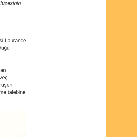
füzesinin
isi Laurance
yduğu
dan
sveç
rüşen
eme talebine