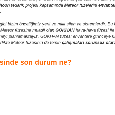
phoon
tedarik projesi kapsamında
Meteor
füzelerini
envante
.
ibi bizim önceliğimiz yerli ve milli silah ve sistemlerdir. B
 Meteor füzesine muadil olan
GÖKHAN
hava-hava füzesi il
rmeyi planlamaktayız. GÖKHAN füzesi envantere girinceye k
irlikte Meteor füzesinin de temin
çalışmaları sorunsuz ola
inde son durum ne?