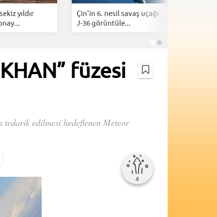
ekiz yıldır
Çin'in 6. nesil savaş uçağı
Sabiha G
onay...
J-36 görüntüle...
Avrupa'nı
büyüyen.
ÖKHAN” füzesi
rı tedarik edilmesi hedeflenen Meteor
4