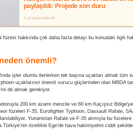
paylaşıldı: Projede son duru
1 yıl önce eklendi
üzesi hakkında çok daha fazla detayı bu konudaki ilgili h
 neden önemli?
ında işler olumlu ilerlerken tek başına uçakları almak tüm s
yphoon uçaklarının önemli vurucu güçlerinden olan MBDA ta
erini de almak gerekiyor.
 motoruyla 200 km azami menzile ve 60 km Kaçışsız Bölge'y
eor füzeleri F-35, Eurofighter Typhoon, Dassault Rafale, 
lanılabiliyor. Yunanistan Rafale ve F-35 alımıyla bu füzelere
Türkiye’nin özellikle Ege’de hava hakimiyetini ciddi şekilde