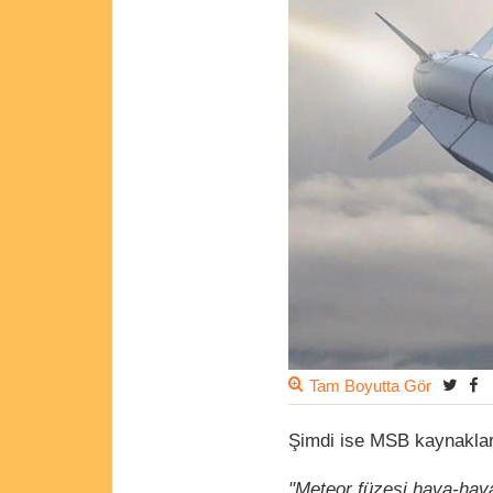
Tam Boyutta Gör
Şimdi ise MSB kaynaklar
"Meteor füzesi hava-hava