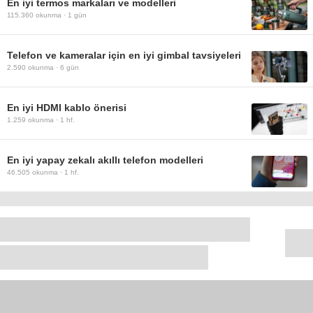
En iyi termos markaları ve modelleri
115.360
okunma ·
1 gün
Telefon ve kameralar için en iyi gimbal tavsiyeleri
2.590
okunma ·
6 gün
En iyi HDMI kablo önerisi
1.259
okunma ·
1 hf.
En iyi yapay zekalı akıllı telefon modelleri
46.505
okunma ·
1 hf.