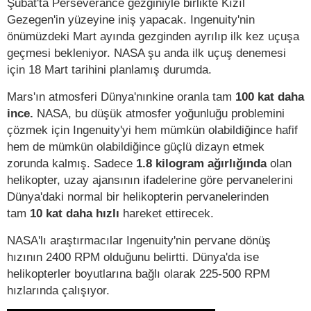
Şubat'ta Perseverance gezginiyle birlikte Kızıl
Gezegen'in yüzeyine iniş yapacak. Ingenuity'nin
önümüzdeki Mart ayında gezginden ayrılıp ilk kez uçuşa
geçmesi bekleniyor. NASA şu anda ilk uçuş denemesi
için 18 Mart tarihini planlamış durumda.
Mars'ın atmosferi Dünya'nınkine oranla tam
100 kat daha
ince.
NASA, bu düşük atmosfer yoğunluğu problemini
çözmek için Ingenuity'yi hem mümkün olabildiğince hafif
hem de mümkün olabildiğince güçlü dizayn etmek
zorunda kalmış. Sadece
1.8 kilogram ağırlığında
olan
helikopter, uzay ajansının ifadelerine göre pervanelerini
Dünya'daki normal bir helikopterin pervanelerinden
tam
10 kat daha hızlı
hareket ettirecek.
NASA'lı araştırmacılar Ingenuity'nin pervane dönüş
hızının 2400 RPM olduğunu belirtti. Dünya'da ise
helikopterler boyutlarına bağlı olarak 225-500 RPM
hızlarında çalışıyor.