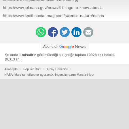
news/science/nasas-mars-helicopter-to-reach-red-
https://www.jpl.nasa.gov/news/6-things-to-know-about-
planet-this-week-for-its-first-controlled-flight.html
nasas-mars-helicopter-on-its-way-to-mars
https://www.smithsonianmag.com/science-nature/nasas-
helicopter-ingenuity-will-attempt-first-flight-mars-
180976958/
Abone ol
Şu anda
1 misafirin
görüntülediği bu içeriğe toplam
10928 kez
bakıldı.
(0,313 sn.)
Anasayfa
Popüler Bilim
Uzay Haberleri
NASA, Mars'ta helikopter uçuracak: Ingenuity yarın Mars'a iniyor