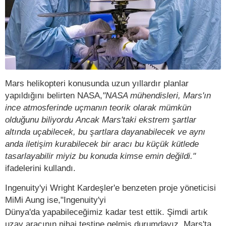
Mars helikopteri konusunda uzun yıllardır planlar
yapıldığını belirten NASA,
"NASA mühendisleri, Mars'ın
ince atmosferinde uçmanın teorik olarak mümkün
olduğunu biliyordu Ancak Mars'taki ekstrem şartlar
altında uçabilecek, bu şartlara dayanabilecek ve aynı
anda iletişim kurabilecek bir aracı bu küçük kütlede
tasarlayabilir miyiz bu konuda kimse emin değildi."
ifadelerini kullandı.
Ingenuity'yi Wright Kardeşler'e benzeten proje yöneticisi
MiMi Aung ise,"Ingenuity'yi
Dünya'da yapabileceğimiz kadar test ettik. Şimdi artık
uzay aracının nihai testine gelmiş durumdayız. Mars'ta