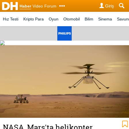
Giriş
Haber
Video
Forum
Hız Testi
Kripto Para
Oyun
Otomobil
Bilim
Sinema
Savu
NASA, Mars'ta helikopter