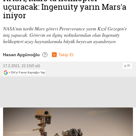
uçuracak: Ingenuity yarın Mars'a
iniyor
NASA'nın tarihi Mars görevi Perseverance yarın Kızıl Gezegen'e
iniş yapacak. Görevin en ilginç noktalarından olan Ingenuity
helikopteri uzay hayranlarında büyük heyecan uyandırıyor.
Hasan Aygünoğlu
+
Takip Et
?
17.2.2021, 22:15
(5 yıl)
3
+
DH'yi Favori Kaynağın Yap