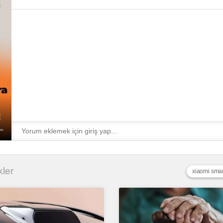
kler
xiaomi smar