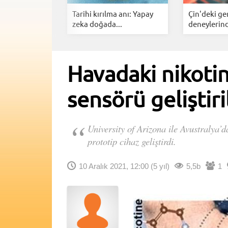
n çığır açan
Tarihi kırılma anı: Yapay
Çin'deki g
..
zeka doğada...
deneylerind
Havadaki nikotin
sensörü geliştiri
University of Arizona ile Avustralya’
prototip cihaz geliştirdi.
10 Aralık 2021, 12:00
(5 yıl)
5,5b
1