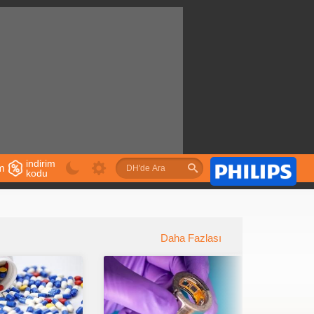
indirim
im
kodu
u
Daha Fazlası