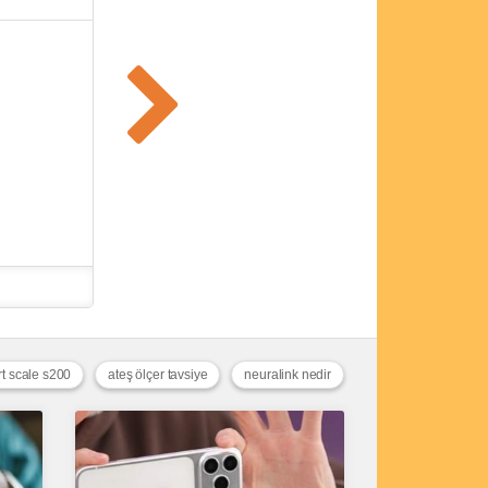
t scale s200
ateş ölçer tavsiye
neuralink nedir