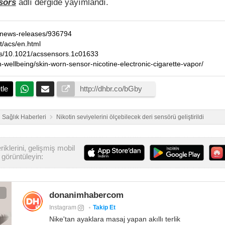
sors
adlı dergide yayımlandı.
g/news-releases/936794
t/acs/en.html
abs/10.1021/acssensors.1c01633
h-wellbeing/skin-worn-sensor-nicotine-electronic-cigarette-vapor/
tle
Sağlık Haberleri
Nikotin seviyelerini ölçebilecek deri sensörü geliştirildi
iklerini, gelişmiş mobil
görüntüleyin:
donanimhabercom
Instagram
Takip Et
Nike'tan ayaklara masaj yapan akıllı terlik