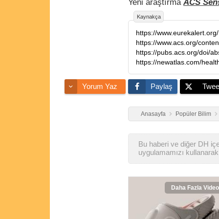
Yeni araştırma
ACS Sen
Kaynakça
https://www.eurekalert.or
https://www.acs.org/conten
https://pubs.acs.org/doi/
https://newatlas.com/healt
Yorum Yaz
Paylaş
Twee
Anasayfa
Popüler Bilim
Bu haberi ve diğer DH içer
uygulamamızı kullanarak 
Daha Fazla Video