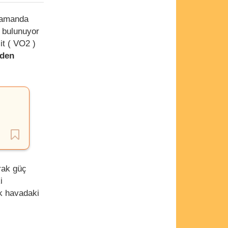
 zamanda
ı bulunuyor
it ( VO2 )
rden
rak güç
i
k havadaki