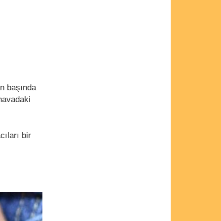
in başında
 havadaki
ıları bir