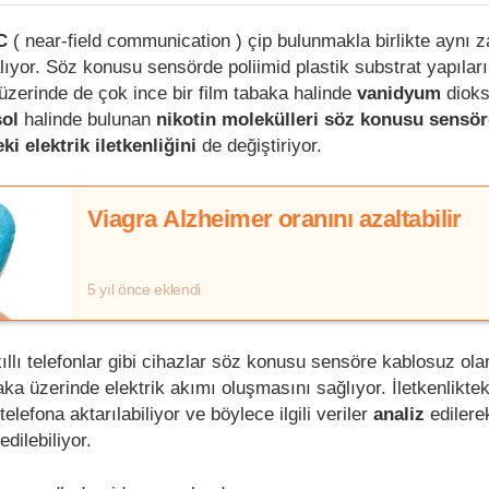
C
( near-field communication ) çip bulunmakla birlikte aynı
lıyor. Söz konusu sensörde poliimid plastik substrat yapılar
üzerinde de çok ince bir film tabaka halinde
vanidyum
dioks
sol
halinde bulunan
nikotin molekülleri söz konusu sensö
ki elektrik iletkenliğini
de değiştiriyor.
Viagra Alzheimer oranını azaltabilir
5 yıl önce eklendi
ıllı telefonlar gibi cihazlar söz konusu sensöre kablosuz ola
aka üzerinde elektrik akımı oluşmasını sağlıyor. İletkenliktek
telefona aktarılabiliyor ve böylece ilgili veriler
analiz
edilere
edilebiliyor.