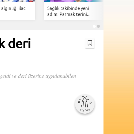
algınlığı ilacı
Sağlık takibinde yeni
Bilgisaya
.
adım: Parmak terini...
dil ile ko
k deri
geldi ve deri üzerine uygulanabilen
Oy Ver