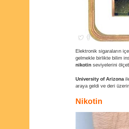
Elektronik sigaraların iç
gelmekle birlikte bilim i
nikotin
seviyelerini ölçeb
University of Arizona
i
araya geldi ve deri üzer
Nikotin