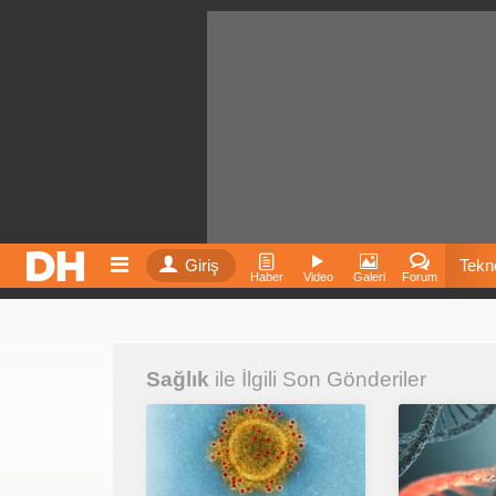
Giriş
Tekno
Haber
Video
Galeri
Forum
Film
Sağlık
ile İlgili Son Gönderiler
Fiyatla
İnst