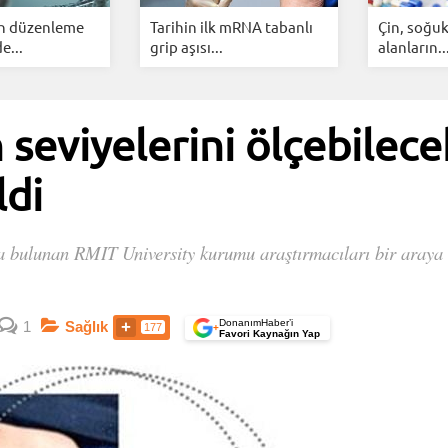
en düzenleme
Tarihin ilk mRNA tabanlı
Çin, soğuk 
e...
grip aşısı...
alanların..
 seviyelerini ölçebilece
ldi
da bulunan RMIT University kurumu araştırmacıları bir araya 
DonanımHaber’i
1
Sağlık
177
+
Favori Kaynağın Yap