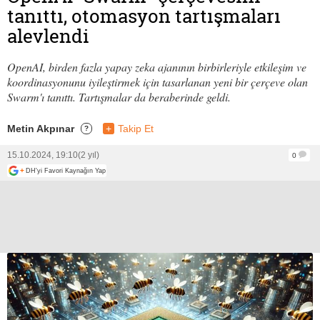
tanıttı, otomasyon tartışmaları
alevlendi
OpenAI, birden fazla yapay zeka ajanının birbirleriyle etkileşim ve
koordinasyonunu iyileştirmek için tasarlanan yeni bir çerçeve olan
Swarm'ı tanıttı. Tartışmalar da beraberinde geldi.
Metin Akpınar
+
Takip Et
?
15.10.2024, 19:10
(2 yıl)
0
+
DH'yi Favori Kaynağın Yap