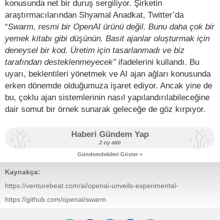
konusunda net bir duruş sergiliyor. Şirketin
araştırmacılarından Shyamal Anadkat, Twitter’da
“
Swarm, resmi bir OpenAI ürünü değil. Bunu daha çok bir
yemek kitabı gibi düşünün. Basit ajanlar oluşturmak için
deneysel bir kod. Üretim için tasarlanmadı ve biz
tarafından desteklenmeyecek”
ifadelerini kullandı. Bu
uyarı, beklentileri yönetmek ve AI ajan ağları konusunda
erken dönemde olduğumuza işaret ediyor. Ancak yine de
bu, çoklu ajan sistemlerinin nasıl yapılandırılabileceğine
dair somut bir örnek sunarak geleceğe de göz kırpıyor.
Haberi Gündem Yap
2 oy aldı
Gündemdekileri Göster >
Kaynakça:
https://venturebeat.com/ai/openai-unveils-experimental-
swarm-framework-igniting-debate-on-ai-driven-
https://github.com/openai/swarm
automation/