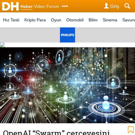
Giriş
Haber
Video
Forum
Hız Testi
Kripto Para
Oyun
Otomobil
Bilim
Sinema
Savu
OpenAI “Swarm” çerçevesini