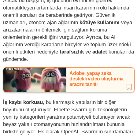
Ancak bu değişim, iş gücünün evrimi ve giderek
otomatikleşen ortamlarda insan kararının rolü hakkında
önemli soruları da beraberinde getiriyor. Güvenlik
uzmanları, otonom ajan ağlarının
kötüye kullanımı
veya
arızalanmalarını önlemek için sağlam koruma
önlemlerinin gerekliliğini vurguluyor. Ayrıca, bu AI
ağlarının verdiği kararların bireyler ve toplum üzerindeki
önemli etkileri nedeniyle
tarafsızlık
ve
adalet
konuları da
gündemde.
Adobe, yapay zeka
destekli video oluşturma
aracını tanıttı
İş kaybı korkusu
, bu karmaşık yapıların bir diğer
boyutunu oluşturuyor. Elbette Swarm gibi teknolojilerin
yeni iş kategorileri yaratma potansiyeli bulunuyor ancak
beyaz yakalı otomasyonunun hızlandırılması bununla
birlikte geliyor. Ek olarak OpenAI, Swarm’ın sınırlamaları