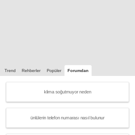
Trend
Rehberler
Popüler
Forumdan
klima soğutmuyor neden
ünlülerin telefon numarası nasıl bulunur