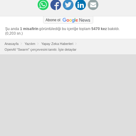
Abone ol
Şu anda
1 misafirin
görüntülediği bu içeriğe toplam
5470 kez
bakıldı.
(0,203 sn.)
Anasayfa
Yazılım
Yapay Zeka Haberleri
OpenAI “Swarm” çerçevesini tanıttı: İşte detaylar