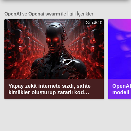
OpenAI
ve
Openai swarm
ile İlgili İçerikler
Dün (19:43)
Yapay zekâ internete sızdı, sahte
OpenAI’
kimlikler oluşturup zararlı kod
modeli 
yaymaya çalıştı