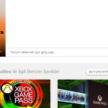
udios
ile İlgili Benzer İçerikler
gta 6 çıkış tarih