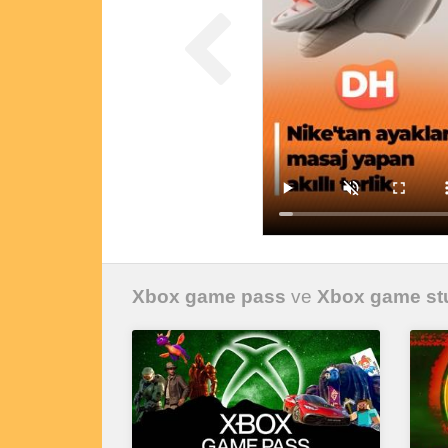
Xbox game pass
ve
Xbox game st