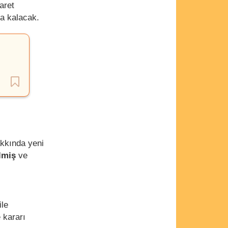
aret
a kalacak.
akkında yeni
ilmiş
ve
ile
 kararı