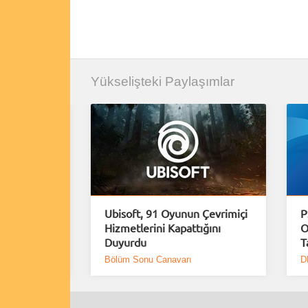
Yükselişteki Paylaşımlar
e Plus
Ubisoft, 91 Oyunun Çevrimiçi
P
Hizmetlerini Kapattığını
O
Duyurdu
T
Bölüm Sonu Canavarı
D