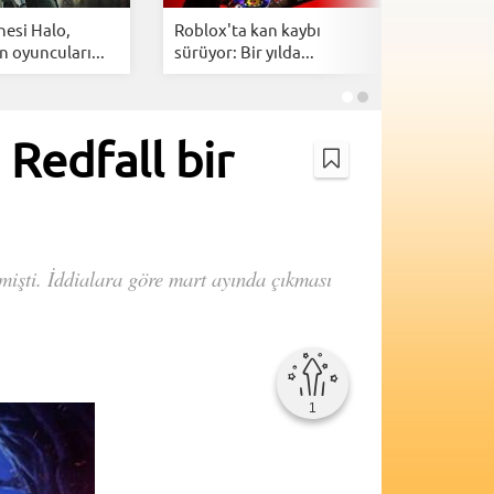
nesi Halo,
Roblox'ta kan kaybı
Electroni
n oyuncuları...
sürüyor: Bir yılda...
resmen sa
Redfall bir
mişti. İddialara göre mart ayında çıkması
1