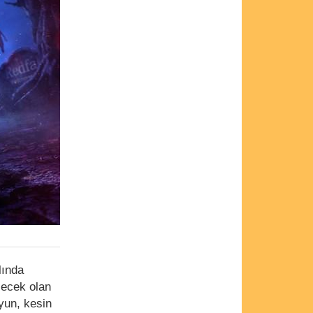
lında
çecek olan
yun, kesin