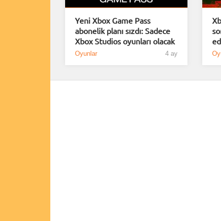
Yeni Xbox Game Pass
Xb
abonelik planı sızdı: Sadece
so
Xbox Studios oyunları olacak
ed
Oyunlar
4 ay
Oy