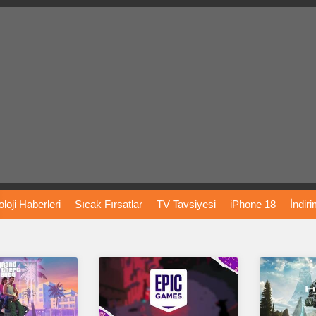
loji
Haberleri
Sıcak
Fırsatlar
TV
Tavsiyesi
iPhone
18
İndir
Önerileri
Türkiye
Araba
Fiyatları
Yapay
Zeka
Şarj
İstasyon
rı
Vizyondaki
Filmler
Bitcoin
Dizi
Önerileri
Telefon
Önerileri
agram
Dondurma
İnstagram
Çöktü
Mü