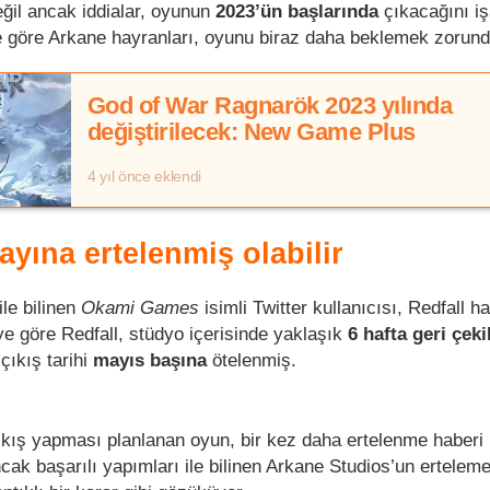
değil ancak iddialar, oyunun
2023’ün başlarında
çıkacağını iş
 göre Arkane hayranları, oyunu biraz daha beklemek zorund
God of War Ragnarök 2023 yılında
değiştirilecek: New Game Plus
4 yıl önce eklendi
ayına ertelenmiş olabilir
le bilinen
Okami Games
isimli Twitter kullanıcısı, Redfall h
’ye göre Redfall, stüdyo içerisinde yaklaşık
6 hafta geri çek
çıkış tarihi
mayıs başına
ötelenmiş.
kış yapması planlanan oyun, bir kez daha ertelenme haberi 
cak başarılı yapımları ile bilinen Arkane Studios’un erteleme