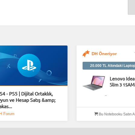
DH Öneriyor
20.000 TL Altındaki Laptop
Lenovo Ide
Slim 3 15A
S4 - PS5 | Dijital Ortaklık,
yun ve Hesap Satış &amp;
akas...
H Forum
Bu Notebooku Satın A