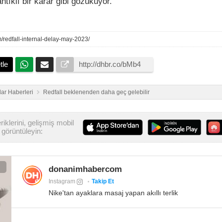
antıklı bir karar gibi gözüküyor.
m/redfall-internal-delay-may-2023/
tle
ar Haberleri
Redfall beklenenden daha geç gelebilir
iklerini, gelişmiş mobil
görüntüleyin:
donanimhabercom
Instagram
Takip Et
Nike'tan ayaklara masaj yapan akıllı terlik