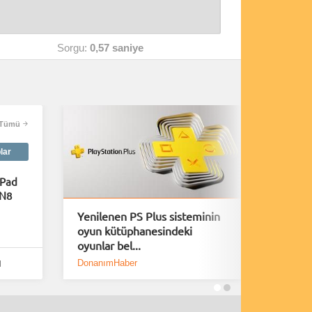
Sorgu:
0,57 saniye
Tümü
lar
aPad
MN8
Yenilenen PS Plus sisteminin
A Plagu
oyun kütüphanesindeki
40 Daki
oyunlar bel...
Yayınl
DonanımHaber
Bölüm S
l