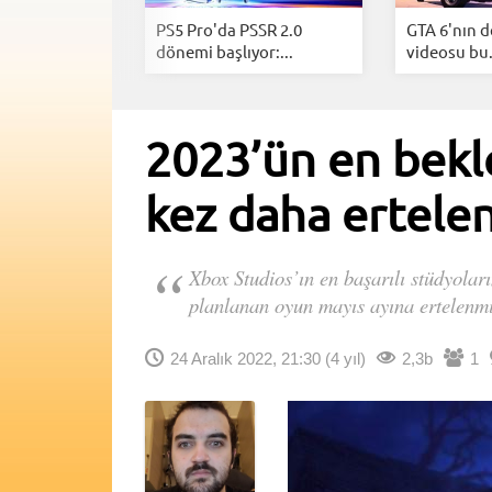
n yeni
PS5 Pro'da PSSR 2.0
GTA 6'nın d
u belli...
dönemi başlıyor:...
videosu bu.
2023’ün en bekl
kez daha ertelen
Xbox Studios’ın en başarılı stüdyolar
planlanan oyun mayıs ayına ertelenmiş
24 Aralık 2022, 21:30
(4 yıl)
2,3b
1