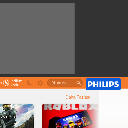
indirim
im
kodu
u
Daha Fazlası