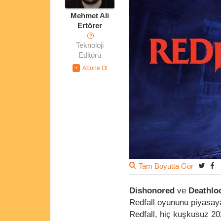
Mehmet Ali
Ertörer
?
Teknoloji
Editörü
Tam Boyutta Gör
Dishonored
ve
Deathlo
Redfall oyununu piyasaya
Redfall, hiç kuşkusuz 20