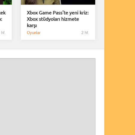
cek
Xbox Game Pass'te yeni kriz:
o:
Xbox stüdyoları hizmete
karşı
 hf.
Oyunlar
2 hf.