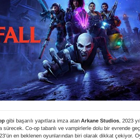
op
gibi başarılı yapıtlara imza atan
Arkane Studios
, 2023 yı
 sürecek. Co-op tabanlı ve vampirlerle dolu bir evrende ge
23’ün en beklenen oyunlarından biri olarak dikkat çekiyor. O