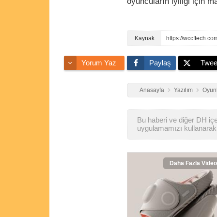
oyuncuların iyiliği için m
https://wccftech.co
Yorum Yaz
Paylaş
Twee
Anasayfa
Yazılım
Oyunl
Bu haberi ve diğer DH içer
uygulamamızı kullanarak 
Daha Fazla Video