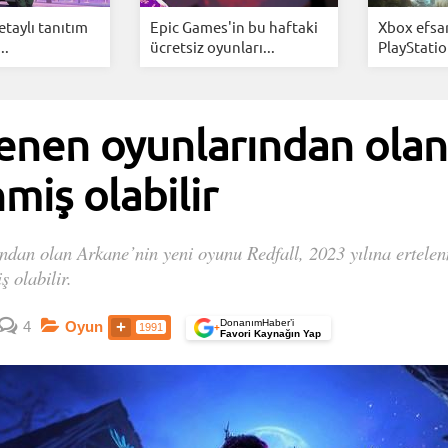
etaylı tanıtım
Epic Games'in bu haftaki
Xbox efsa
..
ücretsiz oyunları...
PlayStatio
enen oyunlarından olan 
miş olabilir
ından olan Arkane’nin yeni oyunu Redfall, 2023 yılına ertelen
 olabilir.
DonanımHaber’i
4
Oyun
1991
+
Favori Kaynağın Yap