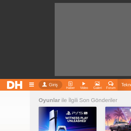
Giriş
Tekno
Haber
Video
Galeri
Forum
Oyunlar
ile İlgili Son Gönderiler
Film
Fiyatla
İnst