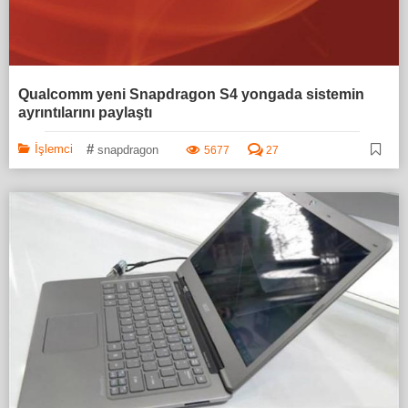
Qualcomm yeni Snapdragon S4 yongada sistemin
ayrıntılarını paylaştı
#
İşlemci
snapdragon
5677
27