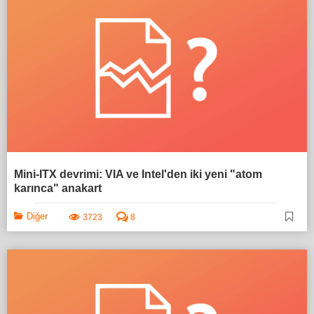
Mini-ITX devrimi: VIA ve Intel'den iki yeni "atom
karınca" anakart
Diğer
3723
8