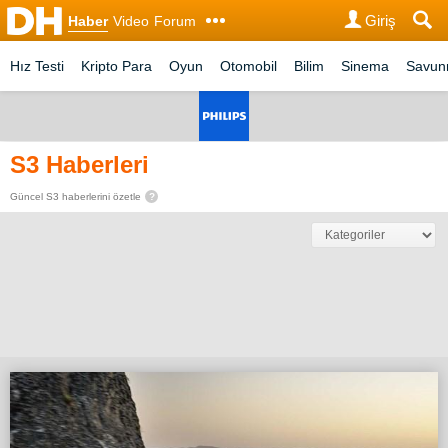
Giriş
Haber
Video
Forum
Hız Testi
Kripto Para
Oyun
Otomobil
Bilim
Sinema
Savu
S3 Haberleri
Güncel S3 haberlerini özetle
?