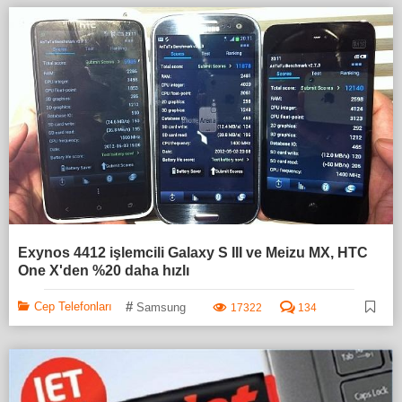
Exynos 4412 işlemcili Galaxy S III ve Meizu MX, HTC
One X'den %20 daha hızlı
#
Cep Telefonları
Samsung
17322
134