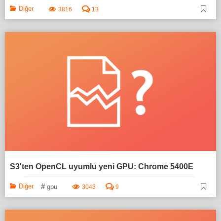
Diğer
3816
13
S3'ten OpenCL uyumlu yeni GPU: Chrome 5400E
#
Diğer
gpu
3043
9