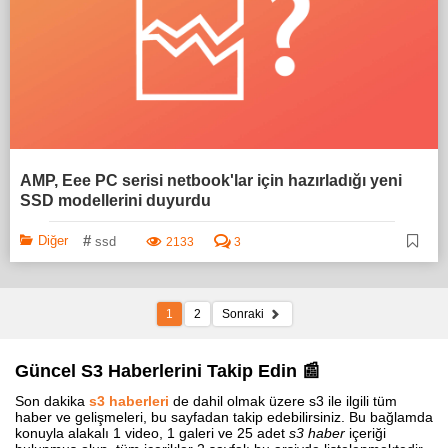
AMP, Eee PC serisi netbook'lar için hazırladığı yeni
SSD modellerini duyurdu
#
Diğer
ssd
2133
3
1
2
Sonraki
Güncel S3 Haberlerini Takip Edin 📰
Son dakika
s3 haberleri
de dahil olmak üzere s3 ile ilgili tüm
haber ve gelişmeleri, bu sayfadan takip edebilirsiniz. Bu bağlamda
konuyla alakalı 1 video, 1 galeri ve 25 adet
s3 haber
içeriği