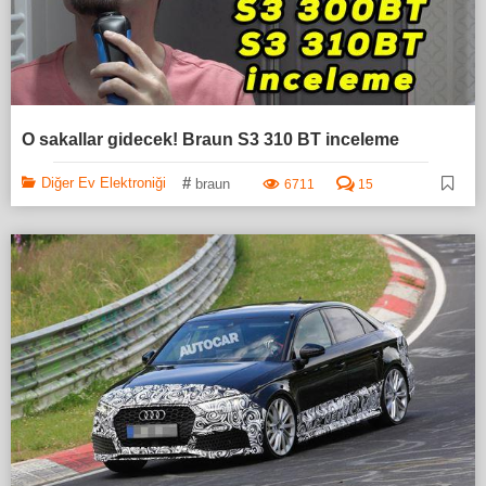
O sakallar gidecek! Braun S3 310 BT inceleme
#
Diğer Ev Elektroniği
braun
6711
15