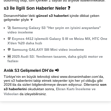
bulunmuş olup, tüm içerikler 2 sayfalı bu arşivde listelenmektedir.
s3 İle İlgili Son Haberler Neler ❓
DonanımHaber’deki
güncel s3 haberleri
içinde dikkat çeken
gelişmeler şöyle 🔽
🚀
Samsung Galaxy S3 "Her şeyin en iyisini arayanlara"
video inceleme
💯
Exynos 4412 işlemcili Galaxy S III ve Meizu MX, HTC One
X'den %20 daha hızlı
💬
Samsung GALAXY SIII Mini video inceleme
🆕
2025 Audi S3: Yenilenen tasarım, daha güçlü motor ve
fazlası
Anlık S3 Gelişmeleri DH’de 📢
Türkiye'nin en büyük teknoloji sitesi www.donanimhaber.com'da,
yeni s3 haberlerini takip etmek isteyenler için her yıl olduğu gibi
2026’da da sizleri bilgilendirmeye devam ediyoruz. Dilerseniz
son
s3 haberlerini
okuduktan sonra,
Ekran Kartı İnceleme ve
Videoları
da izleyebilirsiniz.