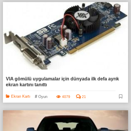
VIA gömülü uygulamalar için dünyada ilk defa ayrık
ekran kartını tanıttı
#
Ekran Kartı
Oyun
4079
21