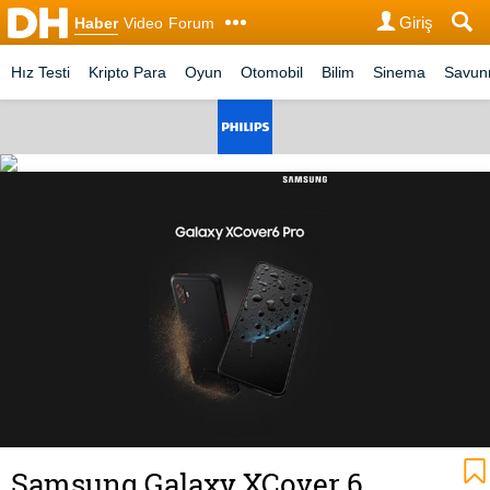
Giriş
Haber
Video
Forum
Hız Testi
Kripto Para
Oyun
Otomobil
Bilim
Sinema
Savu
Samsung Galaxy XCover 6