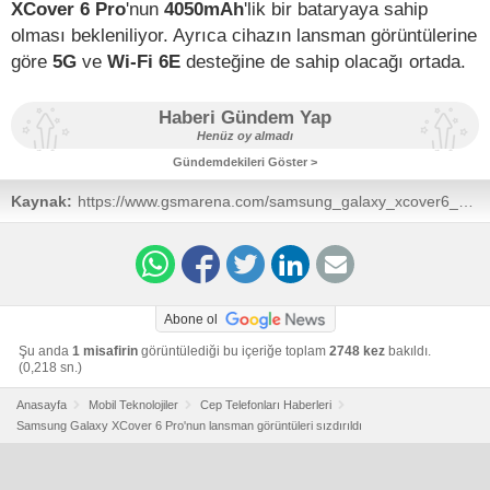
XCover 6 Pro
'nun
4050mAh
'lik bir bataryaya sahip
olması bekleniliyor. Ayrıca cihazın lansman görüntülerine
göre
5G
ve
Wi-Fi 6E
desteğine de sahip olacağı ortada.
Haberi Gündem Yap
Henüz oy almadı
Gündemdekileri Göster >
Kaynak:
https://www.gsmarena.com/samsung_galaxy_xcover6_pro
news-54841.php
Abone ol
Şu anda
1 misafirin
görüntülediği bu içeriğe toplam
2748 kez
bakıldı.
(0,218 sn.)
Anasayfa
Mobil Teknolojiler
Cep Telefonları Haberleri
Samsung Galaxy XCover 6 Pro'nun lansman görüntüleri sızdırıldı