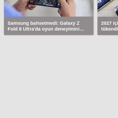
Samsung bahsetmedi: Galaxy Z
2027 i
Fold 8 Ultra'da oyun deneyimini
tükendi
etkileyecek detay!