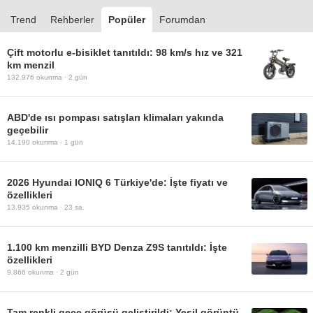
Trend
Rehberler
Popüler
Forumdan
Çift motorlu e-bisiklet tanıtıldı: 98 km/s hız ve 321
km menzil
132.976
okunma ·
2 gün
ABD'de ısı pompası satışları klimaları yakında
geçebilir
14.190
okunma ·
1 gün
2026 Hyundai IONIQ 6 Türkiye'de: İşte fiyatı ve
özellikleri
13.935
okunma ·
23 sa.
1.100 km menzilli BYD Denza Z9S tanıtıldı: İşte
özellikleri
9.866
okunma ·
2 gün
Tam renkli gece görüşü geliştirildi: Yeşil görüntü