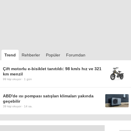
Trend
Rehberler
Popüler
Forumdan
Çift motorlu e-bisiklet tanıtıldı: 98 km/s hız ve 321
km menzil
99
kişi okuyor ·
1 gün
ABD'de ısı pompası satışları klimaları yakında
geçebilir
39
kişi okuyor ·
14 sa.