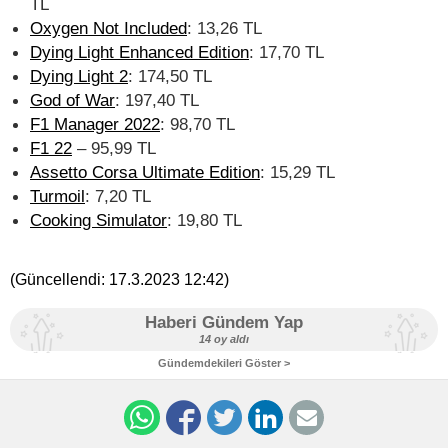
TL
Oxygen Not Included
: 13,26 TL
Dying Light Enhanced Edition
: 17,70 TL
Dying Light 2
: 174,50 TL
God of War
: 197,40 TL
F1 Manager 2022
: 98,70 TL
F1 22
– 95,99 TL
Assetto Corsa Ultimate Edition
: 15,29 TL
Turmoil
: 7,20 TL
Cooking Simulator
: 19,80 TL
(Güncellendi:
17.3.2023 12:42
)
Haberi Gündem Yap
14 oy aldı
Gündemdekileri Göster >