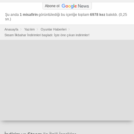
Abone ol
Şu anda
1 misafirin
görüntülediği bu içeriğe toplam
6978 kez
bakıldı. (0,25
sn.)
Anasayfa
Yazılım
Oyunlar Haberleri
Steam İlkbahar İndirimleri başladı: İşte öne çıkan indirimler!