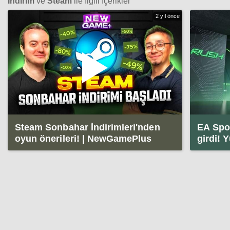
İndirim
ve
Steam
ile İlgili İçerikler
2 yıl önce
Steam Sonbahar İndirimleri'nden
EA Spor
oyun önerileri! | NewGamePlus
girdi! Y