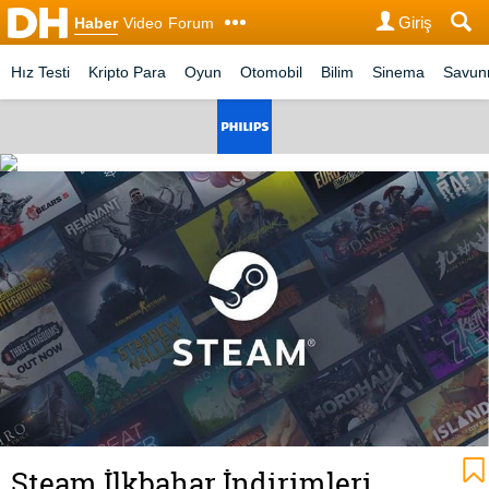
Giriş
Haber
Video
Forum
Hız Testi
Kripto Para
Oyun
Otomobil
Bilim
Sinema
Savu
Steam İlkbahar İndirimleri