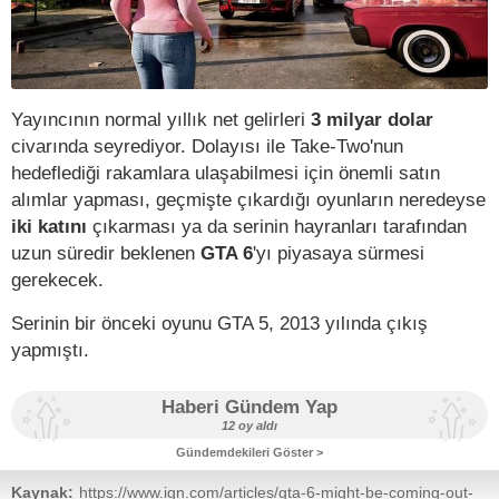
Yayıncının normal yıllık net gelirleri
3 milyar dolar
civarında seyrediyor. Dolayısı ile Take-Two'nun
hedeflediği rakamlara ulaşabilmesi için önemli satın
alımlar yapması, geçmişte çıkardığı oyunların neredeyse
iki katını
çıkarması ya da serinin hayranları tarafından
uzun süredir beklenen
GTA 6
'yı piyasaya sürmesi
gerekecek.
Serinin bir önceki oyunu GTA 5, 2013 yılında çıkış
yapmıştı.
Haberi Gündem Yap
12 oy aldı
Gündemdekileri Göster >
Kaynak:
https://www.ign.com/articles/gta-6-might-be-coming-out-