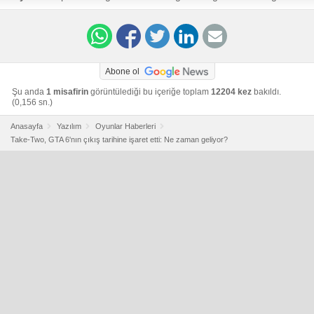
as-soon-as-next-year
Abone ol
Şu anda
1 misafirin
görüntülediği bu içeriğe toplam
12204 kez
bakıldı.
(0,156 sn.)
Anasayfa
Yazılım
Oyunlar Haberleri
Take-Two, GTA 6'nın çıkış tarihine işaret etti: Ne zaman geliyor?