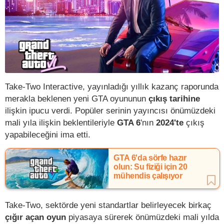
Take-Two Interactive, yayınladığı yıllık kazanç raporunda
merakla beklenen yeni GTA oyununun
çıkış tarihine
ilişkin ipucu verdi. Popüler serinin yayıncısı önümüzdeki
mali yıla ilişkin beklentileriyle
GTA 6
'nın
2024'te
çıkış
yapabileceğini ima etti.
GTA 6'da sörfe hazır
olun: Su fiziği için 20
mühendis çalışıyor
Take-Two, sektörde yeni standartlar belirleyecek birkaç
çığır açan oyun
piyasaya sürerek önümüzdeki mali yılda