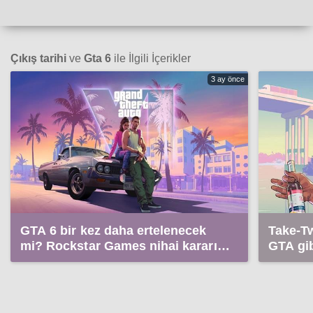
Çıkış tarihi
ve
Gta 6
ile İlgili İçerikler
3 ay önce
GTA 6 bir kez daha ertelenecek
Take-T
mi? Rockstar Games nihai kararını
GTA gi
açıkladı