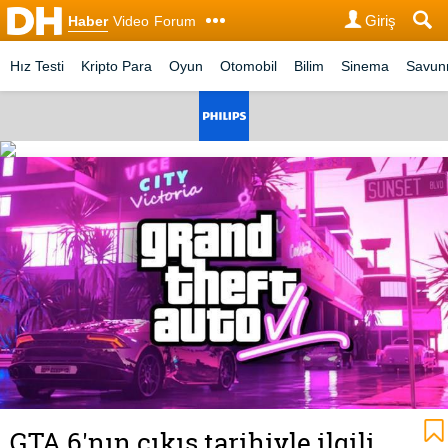
Giriş
Haber
Video
Forum
Hız Testi
Kripto Para
Oyun
Otomobil
Bilim
Sinema
Savu
GTA 6'nın çıkış tarihiyle ilgili