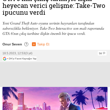
heyecan verici gelişme: Take-Two
ipucunu verdi
Yeni Grand Theft Auto oyunu serinin hayranları tarafından
sabırsızlıkla bekleniyor. Take-Two Interactive son mali raporunda
GTA 6'nın çıkış tarihine ilişkin önemli bir ipucu verdi.
Onur Seven
+
Takip Et
?
18.5.2023, 12:53
(3 yıl)
58
+
DH'yi Favori Kaynağın Yap