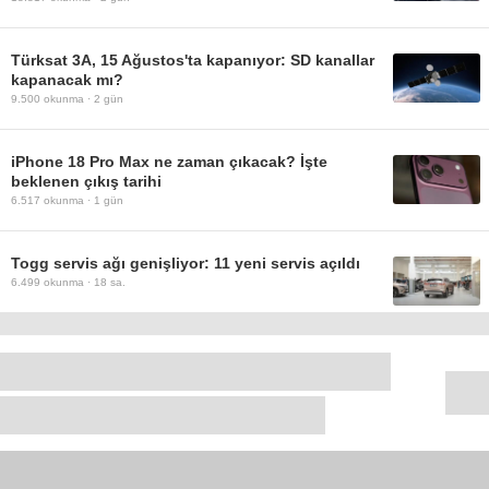
Türksat 3A, 15 Ağustos'ta kapanıyor: SD kanallar
kapanacak mı?
9.500
okunma ·
2 gün
iPhone 18 Pro Max ne zaman çıkacak? İşte
beklenen çıkış tarihi
6.517
okunma ·
1 gün
Togg servis ağı genişliyor: 11 yeni servis açıldı
6.499
okunma ·
18 sa.