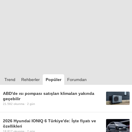
Trend
Rehberler
Popüler
Forumdan
ABD'de ısı pompası satışları klimaları yakında
geçebilir
21.582
okunma ·
2 gün
2026 Hyundai IONIQ 6 Türkiye'de: İşte fiyatı ve
özellikleri
18.817
okunma ·
2 gün