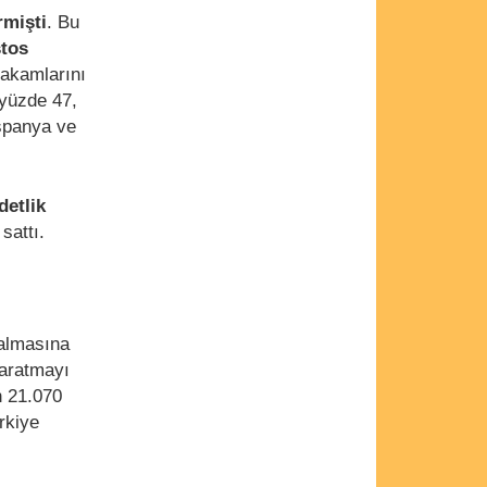
rmişti
. Bu
tos
akamlarını
 yüzde 47,
spanya ve
detlik
sattı.
n almasına
yaratmayı
n 21.070
rkiye