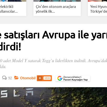
lektrikli
Çin’den otonom araçlara
Yeni Hyund
lanıcılar...
yönelik ilk...
Türkiye'de!
 satışları Avrupa ile yar
dirdi!
0 adet Model Y satarak Togg’u liderlikten indirdi. Avrupa’dak
ldu.
DonanımHaber’i
92
Otomobil
1816
+
Favori Kaynağın Yap