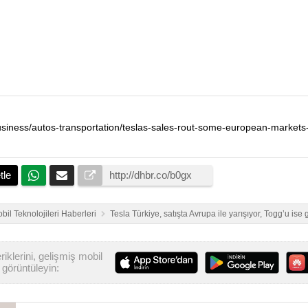
tle
bil Teknolojileri Haberleri
Tesla Türkiye, satışta Avrupa ile yarışıyor, Togg’u ise 
iklerini, gelişmiş mobil
görüntüleyin: