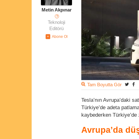
Metin Akpınar
?
Teknoloji
Editörü
Tam Boyutta Gör
Tesla’nın Avrupa’daki sa
Türkiye’de adeta patlam
kaybederken Türkiye’de 
Avrupa’da düş