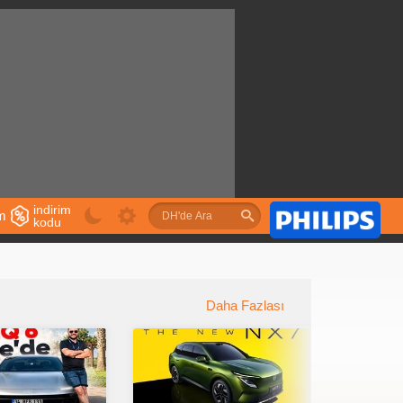
indirim
im
kodu
u
Daha Fazlası