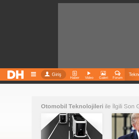
Giriş
Tekno
Haber
Video
Galeri
Forum
Film
Otomobil Teknolojileri
ile İlgili Son
Fiyatla
İnst