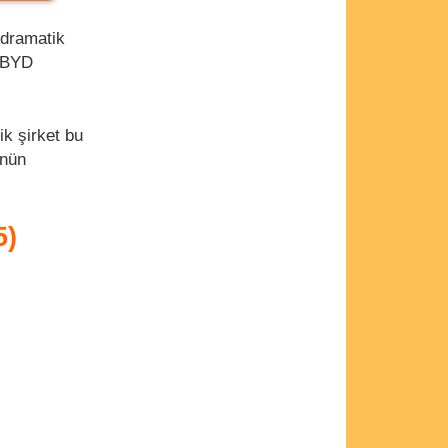
 dramatik
e BYD
ik şirket bu
ünün
5)