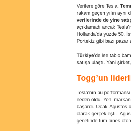
Verilere göre Tesla,
Temm
rakam geçen yılın aynı d
verilerinde de yine satı
açıklamadı ancak Tesla’n
Hollanda’da yüzde 50, İ
Portekiz gibi bazı pazarla
Türkiye
’de ise tablo ba
satışa ulaştı. Yani şirke
Togg’un liderl
Tesla’nın bu performans
neden oldu. Yerli markan
başardı. Ocak-Ağustos dö
olarak gerçekleşti. Ağus
genelinde tüm binek otom