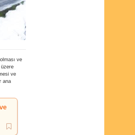
 olması ve
 üzere
rmesi ve
r ana
 ve