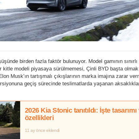
şüşünde birden fazla faktör bulunuyor. Model gamının sınırlı
r kitle modeli piyasaya sürülmemesi, Çinli BYD başta olmak
 Elon Musk’ın tartışmalı çıkışlarının marka imajına zarar ve
rsiyonuna geçiş sürecinde teslimatlarda yaşanan aksaklıkla
2026 Kia Stonic tanıtıldı: İşte tasarımı
özellikleri
11 ay önce eklendi