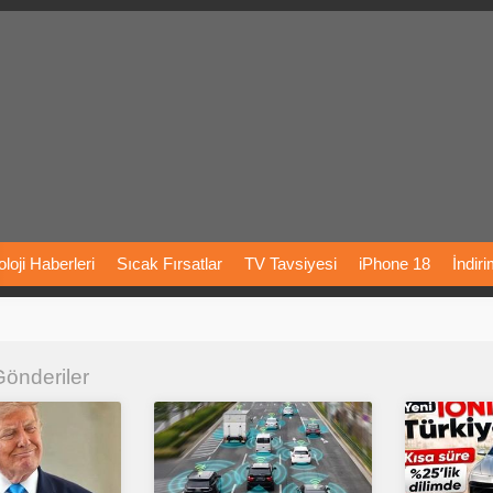
loji
Haberleri
Sıcak
Fırsatlar
TV
Tavsiyesi
iPhone
18
İndir
Önerileri
Türkiye
Araba
Fiyatları
Yapay
Zeka
Şarj
İstasyon
 Gönderiler
rı
Vizyondaki
Filmler
Bitcoin
Dizi
Önerileri
Telefon
Önerileri
agram
Dondurma
İnstagram
Çöktü
Mü