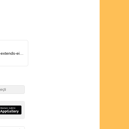
https://www.reuters.com/business/autos-transportation/teslas-sales-rout-some-european-markets-extends-eighth-month-2025-09-01/
geçti