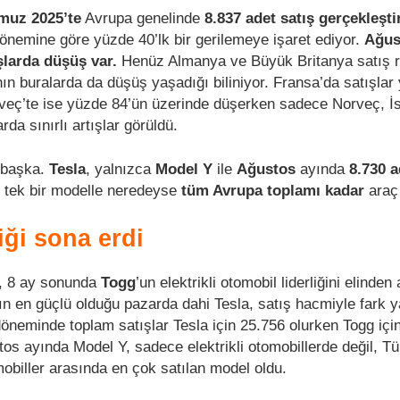
uz 2025’te
Avrupa genelinde
8.837 adet satış gerçekleşti
önemine göre yüzde 40’lk bir gerilemeye işaret ediyor.
Ağus
şlarda düşüş var.
Henüz Almanya ve Büyük Britanya satış r
ın buralarda da düşüş yaşadığı biliniyor. Fransa’da satışlar
sveç’te ise yüzde 84’ün üzerinde düşerken sadece Norveç, İ
rda sınırlı artışlar görüldü.
mbaşka.
Tesla
, yalnızca
Model Y
ile
Ağustos
ayında
8.730 a
t, tek bir modelle neredeyse
tüm Avrupa toplamı kadar
araç 
iği sona erdi
ı, 8 ay sonunda
Togg
’un elektrikli otomobil liderliğini elinde
ın en güçlü olduğu pazarda dahi Tesla, satış hacmiyle fark 
neminde toplam satışlar Tesla için 25.756 olurken Togg içi
tos ayında Model Y, sadece elektrikli otomobillerde değil, Tü
obiller arasında en çok satılan model oldu.