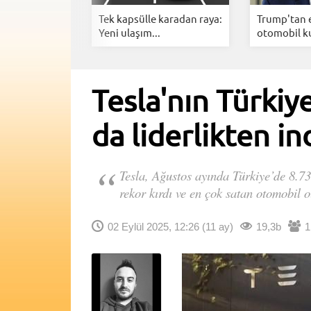
l şarj
Tek kapsülle karadan raya:
Trump'tan e
da...
Yeni ulaşım...
otomobil kul
Tesla'nın Türkiye
da liderlikten in
Tesla, Ağustos ayında Türkiye’de 8.73
rekor kırdı ve en çok satan otomobil o
02 Eylül 2025, 12:26
(11 ay)
19,3b
1