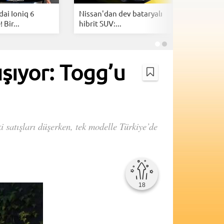
ai Ioniq 6
Nissan'dan dev bataryalı
Uber’ın r
 Bir...
hibrit SUV:...
120 bin 
ışıyor: Togg’u
i satışları düşerken, tek modelle Türkiye’de
18