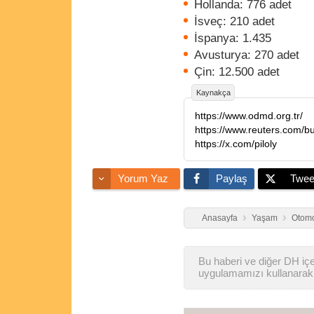
Hollanda: 776 adet
İsveç: 210 adet
İspanya: 1.435
Avusturya: 270 adet
Çin: 12.500 adet
Kaynakça
https://www.odmd.org.tr/
https://x.com/piloly
Yorum Yaz
Paylaş
Twee
Anasayfa
Yaşam
Otomo
Bu haberi ve diğer DH içer
uygulamamızı kullanarak 