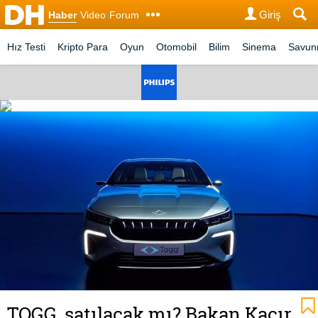
Giriş
Haber
Video
Forum
Hız Testi
Kripto Para
Oyun
Otomobil
Bilim
Sinema
Savu
TOGG, satılacak mı? Bakan Kacır