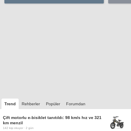
Trend
Rehberler
Popüler
Forumdan
Çift motorlu e-bisiklet tanıtıldı: 98 km/s hız ve 321
km menzil
142
kişi okuyor ·
2 gün