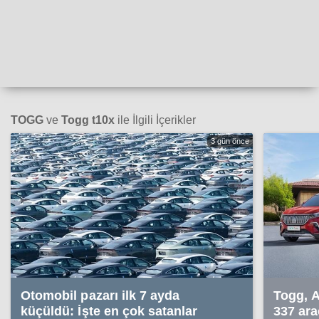
TOGG
ve
Togg t10x
ile İlgili İçerikler
3 gün önce
Otomobil pazarı ilk 7 ayda
Togg, 
küçüldü: İşte en çok satanlar
337 ara