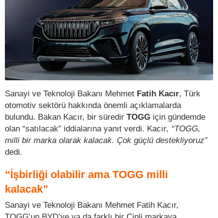
Sanayi ve Teknoloji Bakanı Mehmet
Fatih Kacır
, Türk
otomotiv sektörü hakkında önemli açıklamalarda
bulundu. Bakan Kacır, bir süredir
TOGG
için gündemde
olan “satılacak” iddialarına yanıt verdi. Kacır
, “TOGG,
milli bir marka olarak kalacak. Çok güçlü destekliyoruz”
dedi.
“İşbirliği olabilir ama TOGG milli
kalacak”
Sanayi ve Teknoloji Bakanı Mehmet Fatih Kacır,
TOGG’un BYD’ye ya da farklı bir Çinli markaya