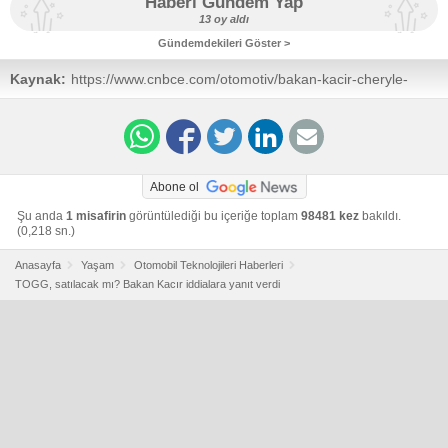
Haberi Gündem Yap
13 oy aldı
Gündemdekileri Göster >
Kaynak:
https://www.cnbce.com/otomotiv/bakan-kacir-cheryle-
son-fasildayiz-yeni-yatirimlar-ithalat-dalgasini-onleyecek-
h7644
Abone ol
Şu anda
1 misafirin
görüntülediği bu içeriğe toplam
98481 kez
bakıldı.
(0,218 sn.)
Anasayfa
Yaşam
Otomobil Teknolojileri Haberleri
TOGG, satılacak mı? Bakan Kacır iddialara yanıt verdi