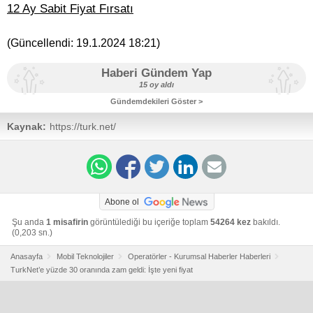
12 Ay Sabit Fiyat Fırsatı
(Güncellendi:
19.1.2024 18:21
)
Haberi Gündem Yap
15 oy aldı
Gündemdekileri Göster >
Kaynak:
https://turk.net/
Abone ol
Şu anda
1 misafirin
görüntülediği bu içeriğe toplam
54264 kez
bakıldı.
(0,203 sn.)
Anasayfa
Mobil Teknolojiler
Operatörler - Kurumsal Haberler Haberleri
TurkNet’e yüzde 30 oranında zam geldi: İşte yeni fiyat