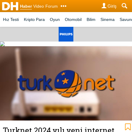
Giriş
Haber
Video
Forum
Hız Testi
Kripto Para
Oyun
Otomobil
Bilim
Sinema
Savu
Turknet 2024 yılı yeni internet