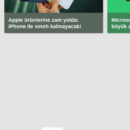
Apple ürünlerine zam yolda:
Microso
iPhone ile sınırlı kalmayacak!
büyük z
buluyo