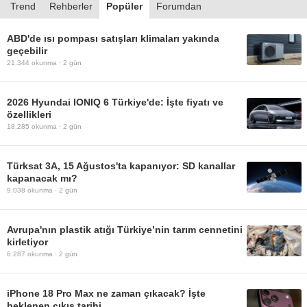
Trend
Rehberler
Popüler
Forumdan
ABD'de ısı pompası satışları klimaları yakında
geçebilir
21.344
okunma ·
2 gün
2026 Hyundai IONIQ 6 Türkiye'de: İşte fiyatı ve
özellikleri
18.285
okunma ·
2 gün
Türksat 3A, 15 Ağustos'ta kapanıyor: SD kanallar
kapanacak mı?
9.038
okunma ·
2 gün
Avrupa'nın plastik atığı Türkiye’nin tarım cennetini
kirletiyor
6.287
okunma ·
2 gün
iPhone 18 Pro Max ne zaman çıkacak? İşte
beklenen çıkış tarihi