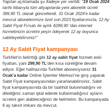
Yapılan açıklamada şu ifadeye yer verildi
: “
19 Ocak 2024
tarihi itibarıyla tüm altyapılarda yeni abonelik ücreti
399,90 TL olarak güncellendi.
31 Ocak 2024’e kadar
mevcut abonelerimize özel son 2023 fiyatlarımızla, 12 Ay
Sabit Fiyat Fırsatı ile aylık ₺299,90 ’dan internet
hizmetinizin ücretini peşin ödeyerek 12 ay boyunca
sabitleyebilirsiniz!”
12 Ay Sabit Fiyat kampanyası
TurkNet’in belirttiği gibi
12 ay sabit fiyat
hizmeti eski
fiyattan, yani
299,90 TL
’den kısa süreliğine devam
ediyor. Eğer halihazırda TurkNet abonesiyseniz
31
Ocak’a kadar
Online İşlemler Merkezi’ne giriş yaparak
Sabit Fiyat kampanyasından yararlanabilirsiniz. Sabit
fiyat kampanyasında da bir taahhüt bulunmadığını ve
dilediğiniz zaman iptal ederek kullanmadığınız ayların
ücretini geri alabileceğinizi de belirtelim. Bu kampanyada
6 ay taksit imkanı da mevcut.