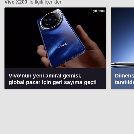
Vivo X200
ile İlgili İçerikler
2 yıl önce
Vivo’nun yeni amiral gemisi,
Dimensi
global pazar için geri sayıma geçti
tanıtıld