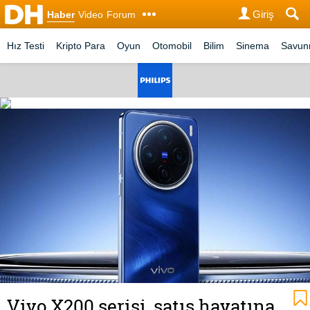
Giriş
Haber
Video
Forum
Hız Testi
Kripto Para
Oyun
Otomobil
Bilim
Sinema
Savu
Vivo X200 serisi, satış hayatına