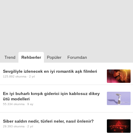
Trend
Rehberler
Popüler
Forumdan
Sevgiliyle izlenecek en iyi romantik aşk filmleri
125.892
okunma ·
2 yıl
En iyi buharlı kırışık giderici için kablosuz dikey
ütü modelleri
55.334
okunma ·
9 ay
Siber saldırı nedir, türleri neler, nasıl önlenir?
29.393
okunma ·
2 yıl