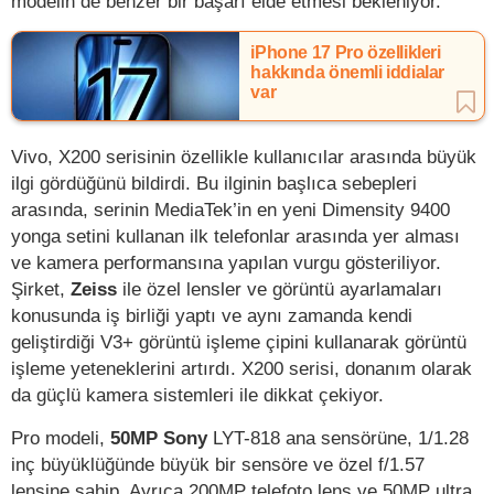
modelin de benzer bir başarı elde etmesi bekleniyor.
iPhone 17 Pro özellikleri
hakkında önemli iddialar
var
Vivo, X200 serisinin özellikle kullanıcılar arasında büyük
ilgi gördüğünü bildirdi. Bu ilginin başlıca sebepleri
arasında, serinin MediaTek’in en yeni Dimensity 9400
yonga setini kullanan ilk telefonlar arasında yer alması
ve kamera performansına yapılan vurgu gösteriliyor.
Şirket,
Zeiss
ile özel lensler ve görüntü ayarlamaları
konusunda iş birliği yaptı ve aynı zamanda kendi
geliştirdiği V3+ görüntü işleme çipini kullanarak görüntü
işleme yeteneklerini artırdı. X200 serisi, donanım olarak
da güçlü kamera sistemleri ile dikkat çekiyor.
Pro modeli,
50MP Sony
LYT-818 ana sensörüne, 1/1.28
inç büyüklüğünde büyük bir sensöre ve özel f/1.57
lensine sahip. Ayrıca 200MP telefoto lens ve 50MP ultra