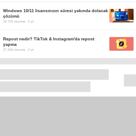
Windows 10/11 lisansınızın süresi yakında dolacak
çözümü
18.725
okunma ·
2 yıl
Repost nedir? TikTok & Instagram'da repost
yapma
27.206
okunma ·
2 yıl