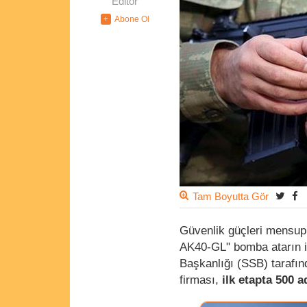
Editör
Tam Boyutta Gör
Güvenlik güçleri mensupl
AK40-GL" bomba atarın il
Başkanlığı (SSB) tarafı
firması,
ilk etapta 500 