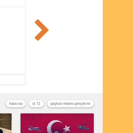
hava soj
sr 72
güçhan motoru gerçek mi