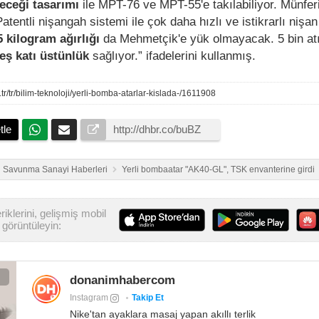
leceği tasarımı
ile MPT-76 ve MPT-55'e takılabiliyor. Münferit
Patentli nişangah sistemi ile çok daha hızlı ve istikrarlı nişa
5 kilogram ağırlığı
da Mehmetçik'e yük olmayacak. 5 bin at
eş katı üstünlük
sağlıyor.” ifadelerini kullanmış.
tr/tr/bilim-teknoloji/yerli-bomba-atarlar-kislada-/1611908
tle
Savunma Sanayi Haberleri
Yerli bombaatar "AK40-GL", TSK envanterine girdi
iklerini, gelişmiş mobil
görüntüleyin:
donanimhabercom
Instagram
Takip Et
Nike'tan ayaklara masaj yapan akıllı terlik