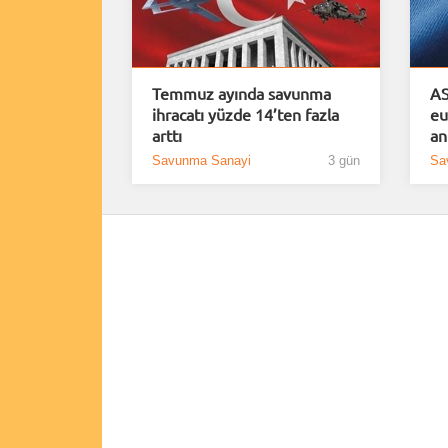
Temmuz ayında savunma
AS
ihracatı yüzde 14’ten fazla
eu
arttı
an
Savunma Sanayi
3 gün
Sa