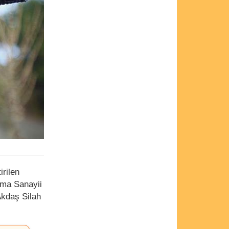
irilen
nma Sanayii
Akdaş Silah