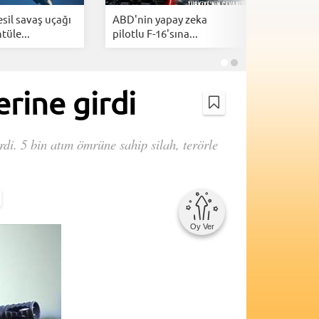
esil savaş uçağı
ABD'nin yapay zeka
Milli mu
tüle...
pilotlu F-16'sına...
KAAN'ın y
rine girdi
di. 5 bin atım ömrüne sahip silah, terörle
Oy Ver