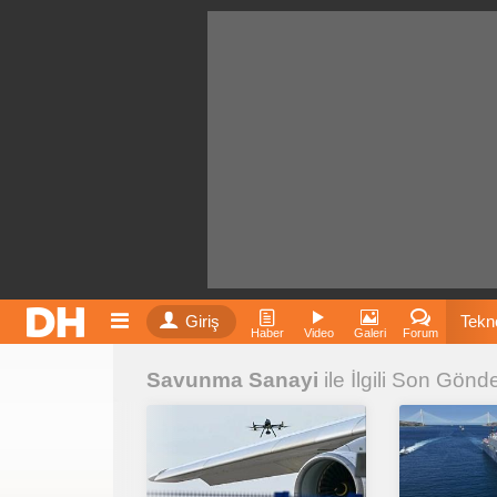
Giriş
Tekno
Haber
Video
Galeri
Forum
Savunma Sanayi
ile İlgili Son Gönde
Film
Fiyatla
İnst