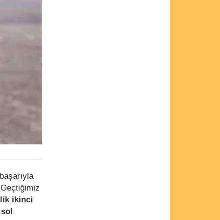
başarıyla
“Geçtiğimiz
ik ikinci
 sol