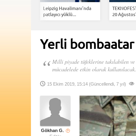
sten 9 kat
Leipzig Havalimanı'nda
TEKNOFEST
eki...
patlayıcı yüklü...
20 Ağustos't
Yerli bombaatar
Milli piyade tüfeklerine takılabilen 
mücadelede etkin olarak kullanılacak
15 Ekim 2019, 15:14
(Güncellendi, 7 yıl)
Gökhan G.
?