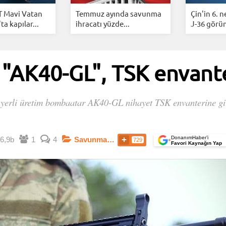
 Mavi Vatan
Temmuz ayında savunma
Çin'in 6. n
a kapılar...
ihracatı yüzde...
J-36 görün
 "AK40-GL", TSK envante
ve yerli üretim bombaatar AK40-GL nihayet TSK envanterine gir
.
DonanımHaber’i
6,9b
1
4
Savunma Sanayi
729
+
Favori Kaynağın Yap