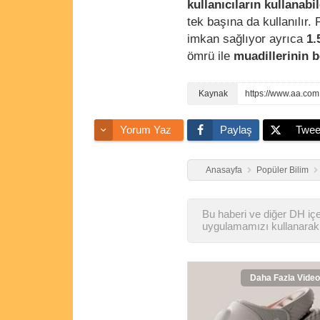
kullanıcıların kullanabi
tek başına da kullanılır. 
imkan sağlıyor ayrıca
1.
ömrü ile
muadillerinin b
https://www.aa.com.
Yorum Yaz
Paylaş
Twee
Anasayfa
Popüler Bilim
Bu haberi ve diğer DH içer
uygulamamızı kullanarak 
Daha Fazla Video