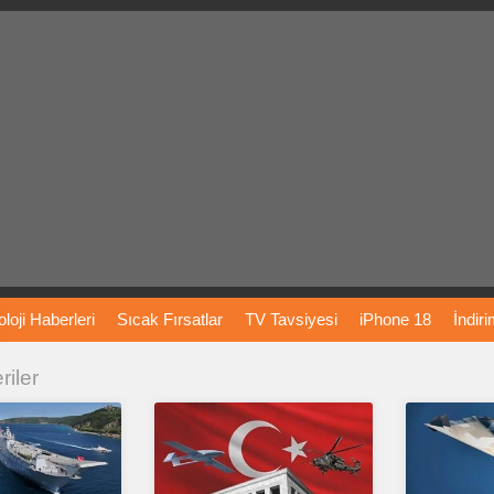
loji
Haberleri
Sıcak
Fırsatlar
TV
Tavsiyesi
iPhone
18
İndir
riler
Önerileri
Türkiye
Araba
Fiyatları
Yapay
Zeka
Şarj
İstasyon
rı
Vizyondaki
Filmler
Bitcoin
Dizi
Önerileri
Telefon
Önerileri
agram
Dondurma
İnstagram
Çöktü
Mü