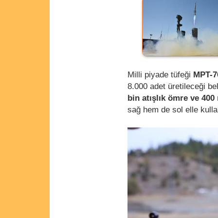
Milli piyade tüfeği
MPT-76
8.000 adet üretileceği be
bin atışlık ömre ve 40
sağ hem de sol elle kulla