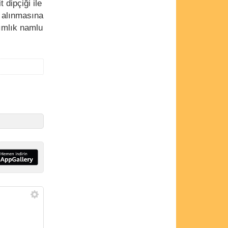
 dipçiği ile
n alınmasına
ımlık namlu