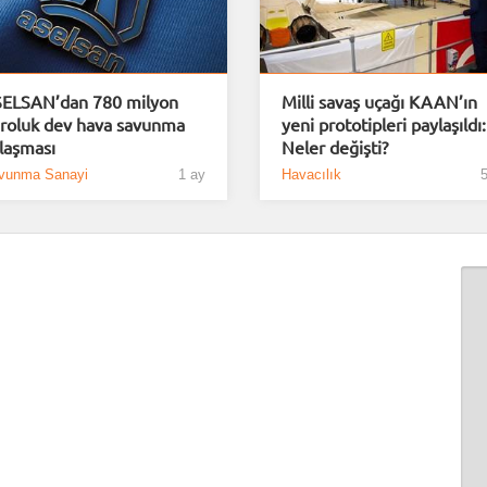
ELSAN’dan 780 milyon
Milli savaş uçağı KAAN’ın
roluk dev hava savunma
yeni prototipleri paylaşıldı:
laşması
Neler değişti?
vunma Sanayi
1 ay
Havacılık
5