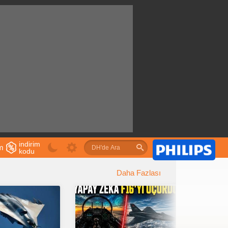
indirim
im
kodu
u
Daha Fazlası