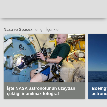
Nasa
ve
Spacex
ile İlgili İçerikler
1 yıl önce
İşte NASA astronotunun uzaydan
Boeing’
çektiği inanılmaz fotoğraf
astrono
Dünya’