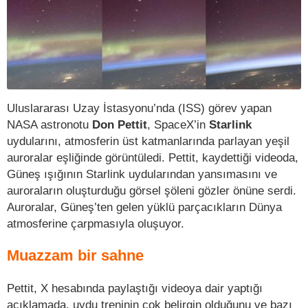
Uluslararası Uzay İstasyonu’nda (ISS) görev yapan
NASA astronotu
Don Pettit
, SpaceX’in
Starlink
uydularını, atmosferin üst katmanlarında parlayan yeşil
auroralar eşliğinde görüntüledi. Pettit, kaydettiği videoda,
Güneş ışığının Starlink uydularından yansımasını ve
auroraların oluşturduğu görsel şöleni gözler önüne serdi.
Auroralar, Güneş’ten gelen yüklü parçacıkların Dünya
atmosferine çarpmasıyla oluşuyor.
Muazzam bir sahne
Pettit, X hesabında paylaştığı videoya dair yaptığı
açıklamada, uydu treninin çok belirgin olduğunu ve bazı