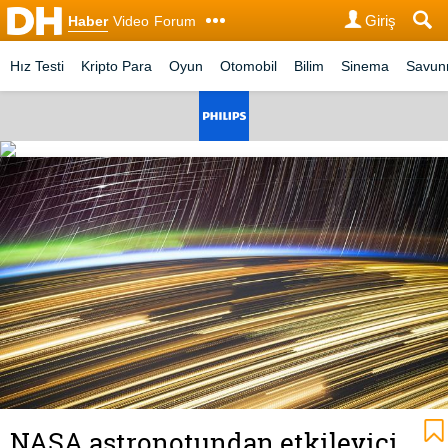
Giriş
Haber
Video
Forum
Hız Testi
Kripto Para
Oyun
Otomobil
Bilim
Sinema
Savu
NASA astronotundan etkileyici