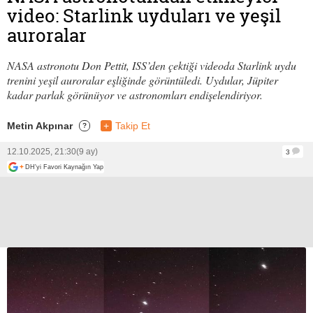
video: Starlink uyduları ve yeşil
auroralar
NASA astronotu Don Pettit, ISS’den çektiği videoda Starlink uydu
trenini yeşil auroralar eşliğinde görüntüledi. Uydular, Jüpiter
kadar parlak görünüyor ve astronomları endişelendiriyor.
Metin Akpınar
+
Takip Et
?
12.10.2025, 21:30
(9 ay)
3
+
DH'yi Favori Kaynağın Yap