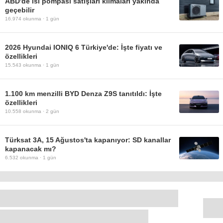
ABD'de ısı pompası satışları klimaları yakında
geçebilir
16.974
okunma ·
1 gün
2026 Hyundai IONIQ 6 Türkiye'de: İşte fiyatı ve
özellikleri
15.543
okunma ·
1 gün
1.100 km menzilli BYD Denza Z9S tanıtıldı: İşte
özellikleri
10.558
okunma ·
2 gün
Türksat 3A, 15 Ağustos'ta kapanıyor: SD kanallar
kapanacak mı?
6.532
okunma ·
1 gün