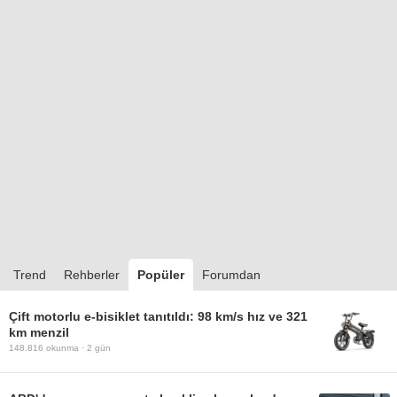
Trend
Rehberler
Popüler
Forumdan
Çift motorlu e-bisiklet tanıtıldı: 98 km/s hız ve 321
km menzil
148.816
okunma ·
2 gün