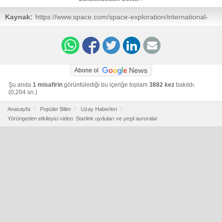
Kaynak:
https://www.space.com/space-exploration/international-
space-station/iss-astronaut-captures-amazing-video-of-
spacex-starlink-satellite-train-cruising-above-auroras
Abone ol
Şu anda
1 misafirin
görüntülediği bu içeriğe toplam
3882 kez
bakıldı.
(0,204 sn.)
Anasayfa
Popüler Bilim
Uzay Haberleri
Yörüngeden etkileyici video: Starlink uyduları ve yeşil auroralar