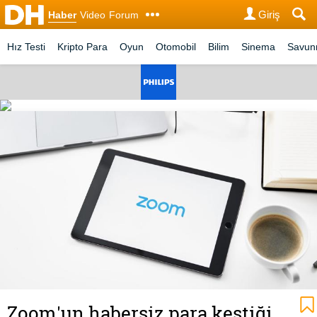
Giriş
Haber
Video
Forum
Hız Testi
Kripto Para
Oyun
Otomobil
Bilim
Sinema
Savu
Zoom'un habersiz para kestiği