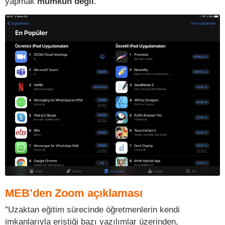
yapmak
mümkün değil
.
MEB’den Zoom açıklaması
"Uzaktan eğitim sürecinde öğretmenlerin kendi
imkanlarıyla eriştiği bazı yazılımlar üzerinden,