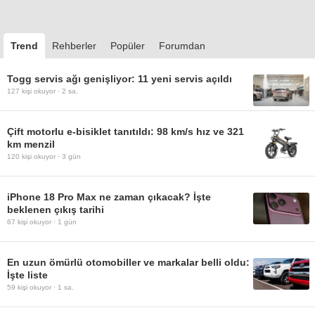
Trend
Rehberler
Popüler
Forumdan
Togg servis ağı genişliyor: 11 yeni servis açıldı
127
kişi okuyor ·
2 sa.
Çift motorlu e-bisiklet tanıtıldı: 98 km/s hız ve 321
km menzil
120
kişi okuyor ·
3 gün
iPhone 18 Pro Max ne zaman çıkacak? İşte
beklenen çıkış tarihi
67
kişi okuyor ·
1 gün
En uzun ömürlü otomobiller ve markalar belli oldu:
İşte liste
59
kişi okuyor ·
1 sa.