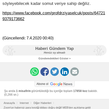
söyleyebilecek kadar somut veriye sahip değiliz.
https://www.facebook.com/profdrziyaselcuk/posts/64721
9379173662
(Güncellendi:
7.4.2020 00:40
)
Haberi Gündem Yap
Henüz oy almadı
Gündemdekileri Göster >
Abone ol
Şu anda
1 misafirin
görüntülediği bu içeriğe toplam
17858 kez
bakıldı.
(0,266 sn.)
Anasayfa
Internet
Diğer Haberleri
Zoom'un habersiz para kestiği iddiası doğru değil! MEB'den açıklama geldi