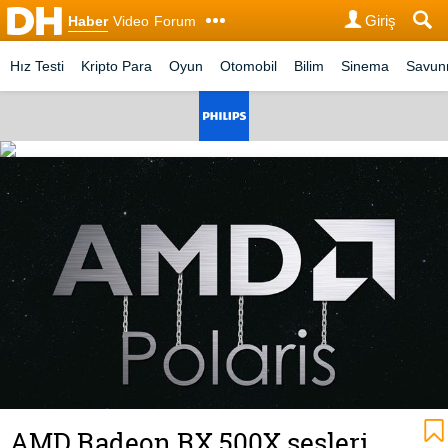
Giriş
Haber
Video
Forum
Hız Testi
Kripto Para
Oyun
Otomobil
Bilim
Sinema
Savu
AMD Radeon RX 500X sesleri