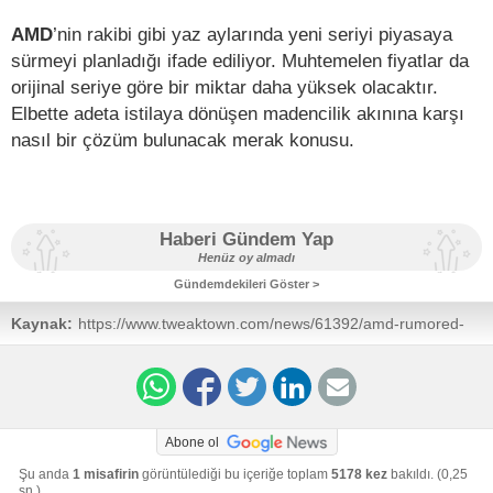
AMD
’nin rakibi gibi yaz aylarında yeni seriyi piyasaya
sürmeyi planladığı ifade ediliyor. Muhtemelen fiyatlar da
orijinal seriye göre bir miktar daha yüksek olacaktır.
Elbette adeta istilaya dönüşen madencilik akınına karşı
nasıl bir çözüm bulunacak merak konusu.
Haberi Gündem Yap
Henüz oy almadı
Gündemdekileri Göster >
Kaynak:
https://www.tweaktown.com/news/61392/amd-rumored-
release-radeon-rx-500x-series-q3-2018/index.html
Abone ol
Şu anda
1 misafirin
görüntülediği bu içeriğe toplam
5178 kez
bakıldı. (0,25
sn.)