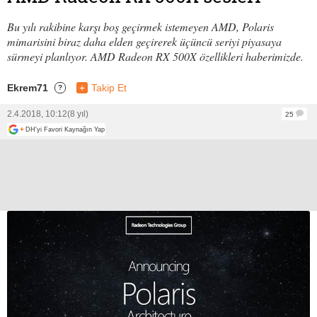
Bu yılı rakibine karşı boş geçirmek istemeyen AMD, Polaris
mimarisini biraz daha elden geçirerek üçüncü seriyi piyasaya
sürmeyi planlıyor. AMD Radeon RX 500X özellikleri haberimizde.
Ekrem71
+
Takip Et
?
2.4.2018, 10:12
(8 yıl)
25
+
DH'yi Favori Kaynağın Yap