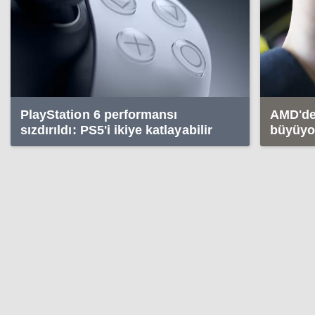
PlayStation 6 performansı
AMD'de 
sızdırıldı: PS5'i ikiye katlayabilir
büyüyor