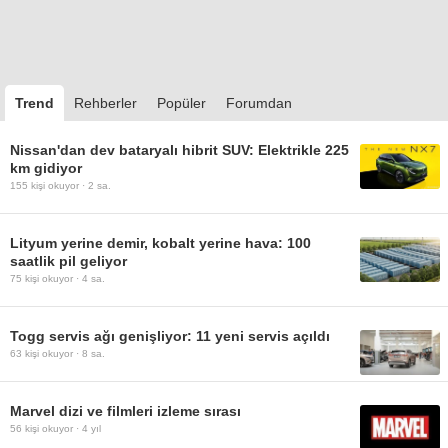
Trend
Rehberler
Popüler
Forumdan
Nissan'dan dev bataryalı hibrit SUV: Elektrikle 225
km gidiyor
155
kişi okuyor ·
2 sa.
Lityum yerine demir, kobalt yerine hava: 100
saatlik pil geliyor
75
kişi okuyor ·
4 sa.
Togg servis ağı genişliyor: 11 yeni servis açıldı
63
kişi okuyor ·
8 sa.
Marvel dizi ve filmleri izleme sırası
56
kişi okuyor ·
4 yıl