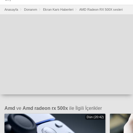
Anasayfa
Donanım
Ekran Kartı Haberleri
AMD Radeon RX 500X sesleri
Amd
ve
Amd radeon rx 500x
ile İlgili İçerikler
Dün (20:42)