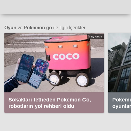
Oyun
ve
Pokemon go
ile İlgili İçerikler
5 ay önce
Sokakları fetheden Pokemon Go,
Pokemo
robotların yol rehberi oldu
oyunları
oyun b