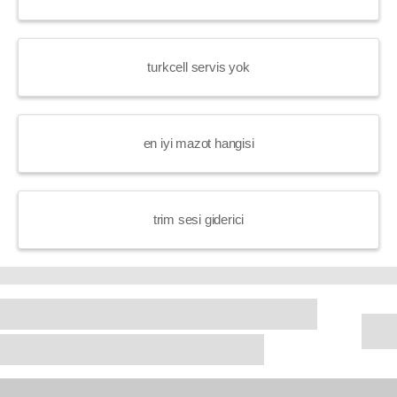
turkcell servis yok
en iyi mazot hangisi
trim sesi giderici