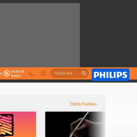
indirim
im
kodu
u
Daha Fazlası