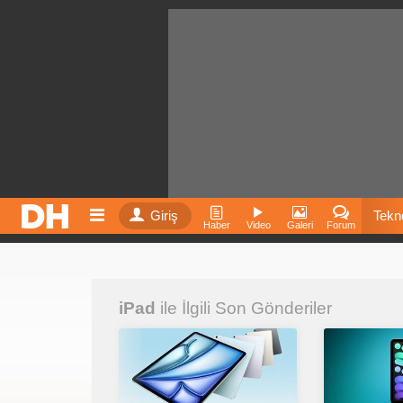
Giriş
Tekno
Haber
Video
Galeri
Forum
Film
iPad
ile İlgili Son Gönderiler
Fiyatla
İnst