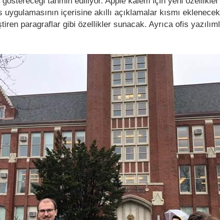
i göstereceği tahmin ediliyor. Apple kalem için yeni özellikler
s uygulamasının içerisine akıllı açıklamalar kısmı eklenece
tiren paragraflar gibi özellikler sunacak. Ayrıca ofis yazılıml