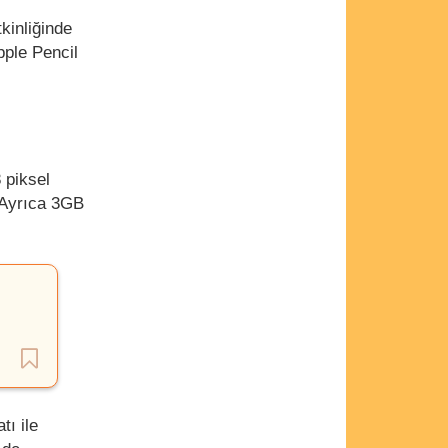
kinliğinde
pple Pencil
 piksel
 Ayrıca 3GB
tı ile