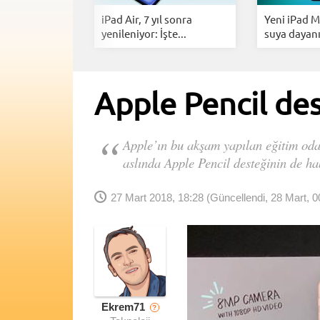
ye'den Mac ve
iPad Air, 7 yıl sonra
Yeni iPad Mi
rine...
yenileniyor: İşte...
suya dayanık
Apple Pencil des
Apple’ın bu akşam yapılan eğitim odak
aslında Apple Pencil desteğinin de ha
27 Mart 2018, 18:28
(Güncellendi, 28 Mart, 0
Ekrem71
?