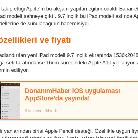
akip ettiği Apple’ın bu akşam yapılan eğitim odaklı Bahar et
iPad modeli sahneye çıktı. 9.7 inçlik bu iPad modeli aslında A
dellerine de sunulacağının habercisiydi.
zellikleri ve fiyatı
adlandırılan yeni iPad modeli 9.7 inçlik ekranında 1536x2048
a seti tarafında ise 16nm sürecindeki Apple A10 yer alıyor.
min ediliyor.
DonanımHaber iOS uygulaması
AppStore’da yayında!
8 yıl önce eklendi
ı yanlarından birisi Apple Pencil desteği. Özellikle uygun fiya