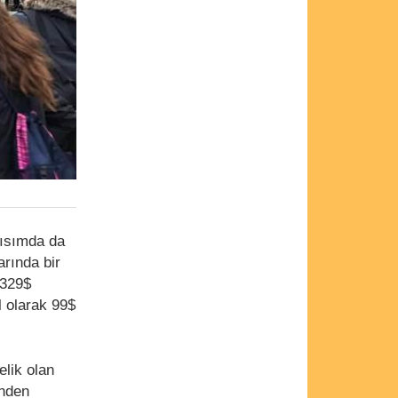
kısımda da
rında bir
 329$
l olarak 99$
lik olan
inden