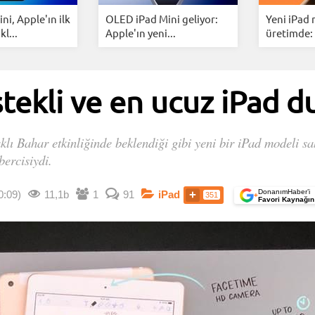
ni, Apple'ın ilk
OLED iPad Mini geliyor:
Yeni iPad 
l...
Apple'ın yeni...
üretimde:
tekli ve en ucuz iPad 
lı Bahar etkinliğinde beklendiği gibi yeni bir iPad modeli sah
bercisiydi.
DonanımHaber’i
0:09)
11,1b
1
91
iPad
351
+
Favori Kaynağın