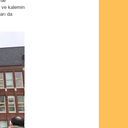
 de
k ve kalemin
arı da