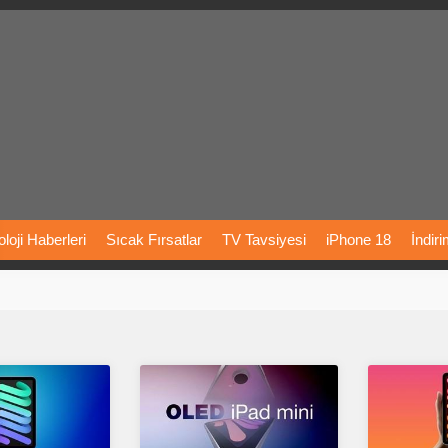
loji
Haberleri
Sıcak
Fırsatlar
TV
Tavsiyesi
iPhone
18
İndir
Önerileri
Türkiye
Araba
Fiyatları
Yapay
Zeka
Şarj
İstasyon
rı
Vizyondaki
Filmler
Bitcoin
Dizi
Önerileri
Telefon
Önerileri
agram
Dondurma
İnstagram
Çöktü
Mü