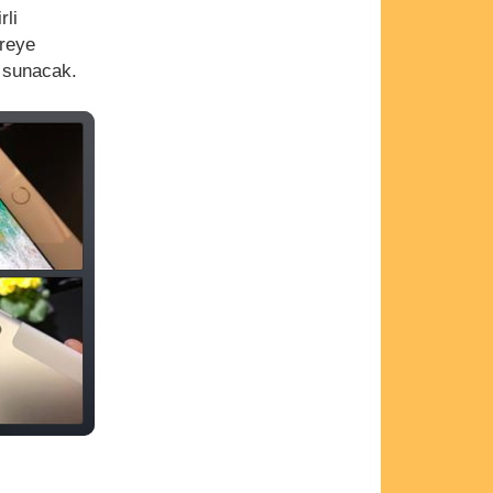
rli
ereye
da sunacak.