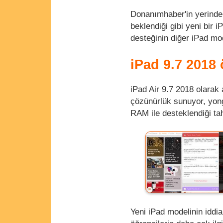
Donanımhaber'in yerinde t
beklendiği gibi yeni bir 
desteğinin diğer iPad mo
iPad 9.7 2018 ö
iPad Air 9.7 2018 olarak 
çözünürlük sunuyor, yong
RAM ile desteklendiği tah
Yeni iPad modelinin iddial