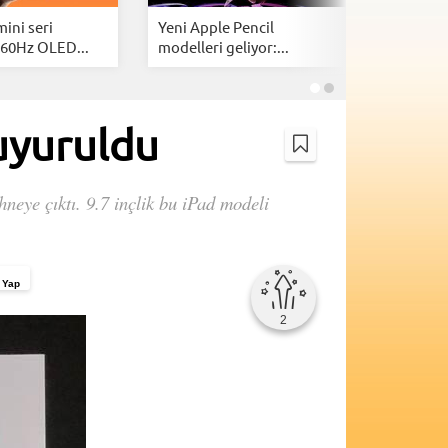
mini seri
Yeni Apple Pencil
Apple, 2
 60Hz OLED...
modelleri geliyor:...
16 ürün d
duyuruldu
neye çıktı. 9.7 inçlik bu iPad modeli
 Yap
2