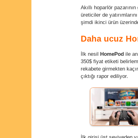
Akıllı hoparlör pazarının
üreticiler de yatırımlar
şimdi ikinci ürün üzerind
Daha ucuz H
İlk nesil
HomePod
ile a
350$ fiyat etiketi belirle
rekabete girmekten kaçın
çıktığı rapor ediliyor.
İlk girişi üst seviyeden 