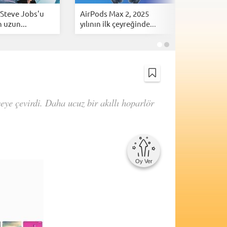
 Steve Jobs'u
AirPods Max 2, 2025
Apple çok
 uzun...
yılının ilk çeyreğinde...
HomePod 
ye çevirdi. Daha ucuz bir akıllı hoparlör
Oy Ver