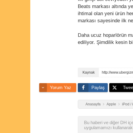
Beats markası altında yeni
ihtimal olan yeni ürün h
markası sayesinde ilk ne
Daha ucuz hoparlörün mali
ediliyor. Şimdilik kesin 
http://www.ubergi
Yorum Yaz
Paylaş
Twee
Anasayfa
Apple
iPod /
Bu haberi ve diğer DH içer
uygulamamızı kullanarak 