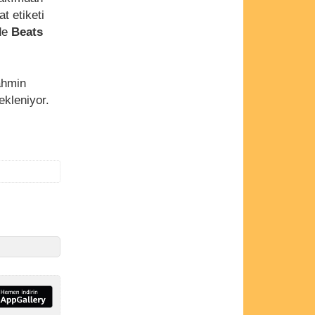
at etiketi
de
Beats
tahmin
ekleniyor.