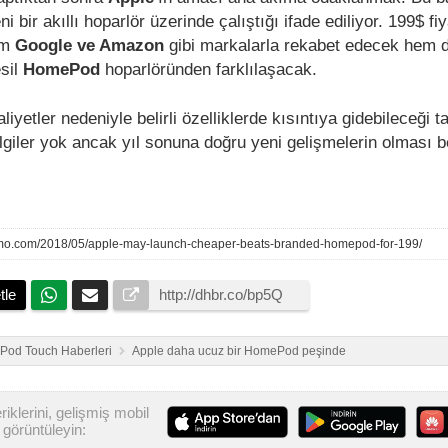
 bir akıllı hoparlör üzerinde çalıştığı ifade ediliyor. 199$ fiy
em
Google ve Amazon
gibi markalarla rekabet edecek hem 
sil
HomePod
hoparlöründen farklılaşacak.
yetler nedeniyle belirli özelliklerde kısıntıya gidebileceği 
bilgiler yok ancak yıl sonuna doğru yeni gelişmelerin olması b
zmo.com/2018/05/apple-may-launch-cheaper-beats-branded-homepod-for-199/
tle
 iPod Touch Haberleri
Apple daha ucuz bir HomePod peşinde
iklerini, gelişmiş mobil
görüntüleyin: