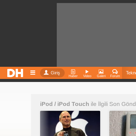
Giriş
Tekno
Haber
Video
Galeri
Forum
Film
iPod / iPod Touch
ile İlgili Son Gönd
Fiyatla
İnst