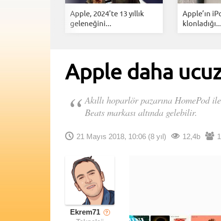
HomePod ve
Apple, 2024'te 13 yıllık
Apple’ın iPo
kında...
geleneğini...
klonladığı..
Apple daha ucu
Akıllı hoparlör pazarına HomePod ile 
Beats markası altında gelebilir.
21 Mayıs 2018, 10:06
(8 yıl)
12,4b
1
Ekrem71
?