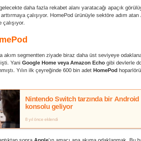
 gelecekte daha fazla rekabet alanı yaratacağı apaçık görülü
ını arttırmaya çalışıyor. HomePod ürünüyle sektöre adım atan
e çalışıyor.
omePod
na akım segmentten ziyade biraz daha üst seviyeye odaklan
mişti. Yani
Google Home veya Amazon Echo
gibi devlerle 
mıştı. Yılın ilk çeyreğinde 600 bin adet
HomePod
hoparlörü
Nintendo Switch tarzında bir Android
konsolu geliyor
8 yıl önce eklendi
yaptıktan sonra
Apple
’ın amacı ana akıma odaklanmak. Bu 