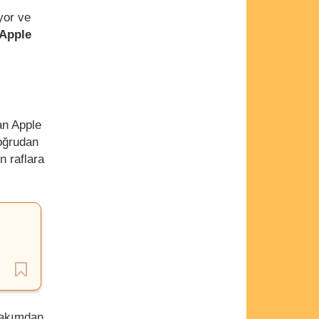
yor ve
Apple
an Apple
doğrudan
n raflara
bakımdan