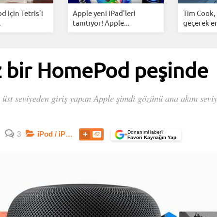
d için Tetris’i
Apple yeni iPad'leri
Tim Cook,
.
tanıtıyor! Apple...
geçerek en
z bir HomePod peşinde
üst seviyeden giriş yapan Apple şimdi gözünü ana akım seviye
DonanımHaber’i
3
iPod / iPod Touch
42
+
Favori Kaynağın Yap