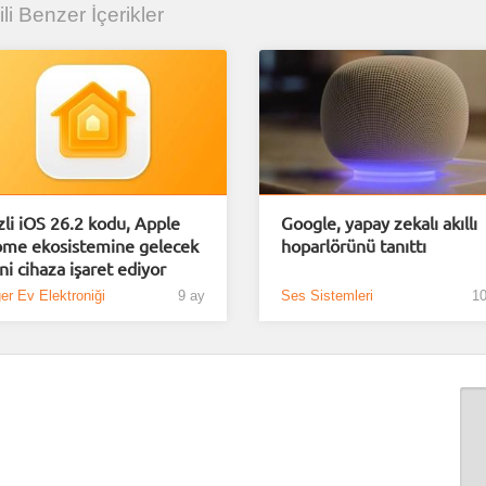
gili Benzer İçerikler
zli iOS 26.2 kodu, Apple
Google, yapay zekalı akıllı
me ekosistemine gelecek
hoparlörünü tanıttı
ni cihaza işaret ediyor
er Ev Elektroniği
9 ay
Ses Sistemleri
10