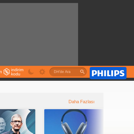
indirim
im
kodu
u
Daha Fazlası