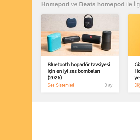
Homepod
ve
Beats homepod
ile İl
Bluetooth hoparlör tavsiyesi
Gi
için en iyi ses bombaları
Ho
(2026)
ye
Ses Sistemleri
3 ay
Diğ