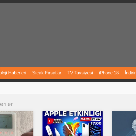
loji
Haberleri
Sıcak
Fırsatlar
TV
Tavsiyesi
iPhone
18
İndir
Önerileri
Türkiye
Araba
Fiyatları
Yapay
Zeka
Şarj
İstasyon
eriler
rı
Vizyondaki
Filmler
Bitcoin
Dizi
Önerileri
Telefon
Önerileri
agram
Dondurma
İnstagram
Çöktü
Mü