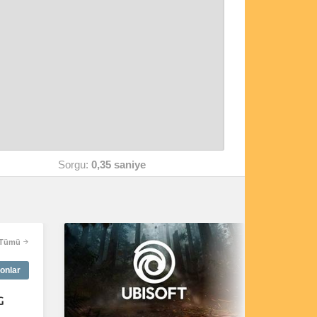
Sorgu:
0,35 saniye
Tümü
onlar
G