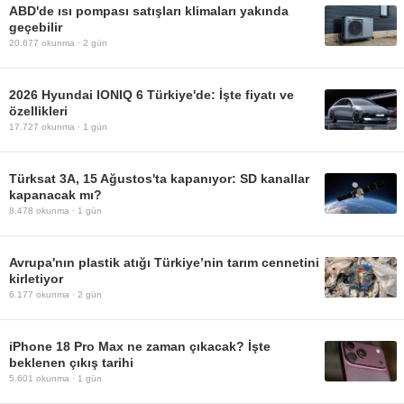
ABD'de ısı pompası satışları klimaları yakında
geçebilir
20.677
okunma ·
2 gün
2026 Hyundai IONIQ 6 Türkiye'de: İşte fiyatı ve
özellikleri
17.727
okunma ·
1 gün
Türksat 3A, 15 Ağustos'ta kapanıyor: SD kanallar
kapanacak mı?
8.478
okunma ·
1 gün
Avrupa'nın plastik atığı Türkiye’nin tarım cennetini
kirletiyor
6.177
okunma ·
2 gün
iPhone 18 Pro Max ne zaman çıkacak? İşte
beklenen çıkış tarihi
5.601
okunma ·
1 gün