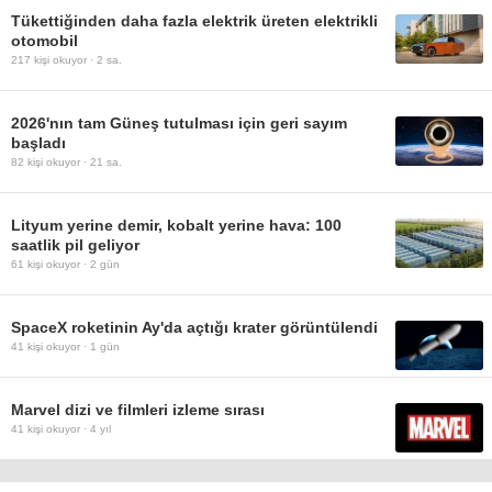
Tükettiğinden daha fazla elektrik üreten elektrikli
otomobil
217
kişi okuyor ·
2 sa.
2026'nın tam Güneş tutulması için geri sayım
başladı
82
kişi okuyor ·
21 sa.
Lityum yerine demir, kobalt yerine hava: 100
saatlik pil geliyor
61
kişi okuyor ·
2 gün
SpaceX roketinin Ay'da açtığı krater görüntülendi
41
kişi okuyor ·
1 gün
Marvel dizi ve filmleri izleme sırası
41
kişi okuyor ·
4 yıl