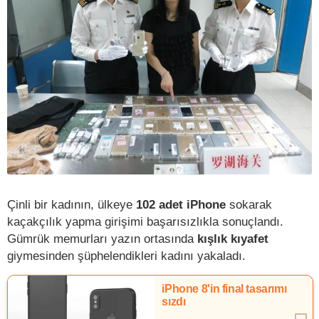
Çinli bir kadının, ülkeye
102 adet iPhone
sokarak
kaçakçılık yapma girişimi başarısızlıkla sonuçlandı.
Gümrük memurları yazın ortasında
kışlık kıyafet
giymesinden şüphelendikleri kadını yakaladı.
iPhone 8'in final tasarımı
sızdı