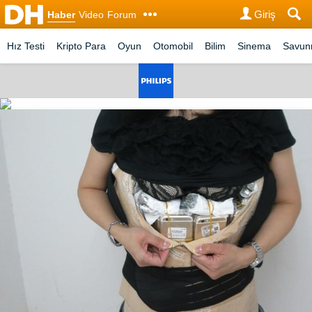
Giriş
Haber
Video
Forum
Hız Testi
Kripto Para
Oyun
Otomobil
Bilim
Sinema
Savu