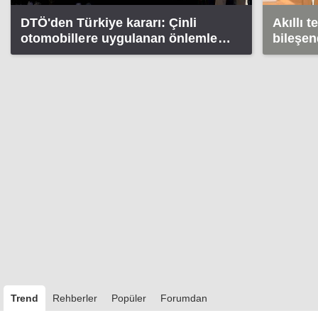
DTÖ'den Türkiye kararı: Çinli
Akıllı t
otomobillere uygulanan önlemler
bileşen
haksız bulundu
Trend
Rehberler
Popüler
Forumdan