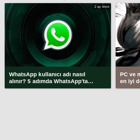
2 ay önce
WhatsApp kullanıcı adı nasıl
PC ve 
alınır? 5 adımda WhatsApp'ta
en iyi 
kullanıcı adı alma (2026)