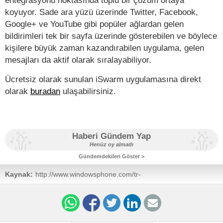
koyuyor. Sade ara yüzü üzerinde Twitter, Facebook,
Google+ ve YouTube gibi popüler ağlardan gelen
bildirimleri tek bir sayfa üzerinde gösterebilen ve böylece
kişilere büyük zaman kazandırabilen uygulama, gelen
mesajları da aktif olarak sıralayabiliyor.
Ücretsiz olarak sunulan iSwarm uygulamasına direkt
olarak
buradan
ulaşabilirsiniz.
Haberi Gündem Yap
Henüz oy almadı
Gündemdekileri Göster >
Kaynak:
http://www.windowsphone.com/tr-
tr/store/app/iswarm/0cefa24e-974a-494a-8649-
26edecc44971