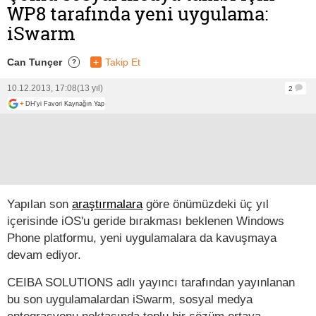
WP8 tarafında yeni uygulama:
iSwarm
Can Tunçer
+
Takip Et
?
10.12.2013, 17:08
(13 yıl)
2
+
DH'yi Favori Kaynağın Yap
Yapılan son
araştırmalara
göre önümüzdeki üç yıl
içerisinde iOS'u geride bırakması beklenen Windows
Phone platformu, yeni uygulamalara da kavuşmaya
devam ediyor.
CEIBA SOLUTIONS adlı yayıncı tarafından yayınlanan
bu son uygulamalardan iSwarm, sosyal medya
entegrasyonu noktasında toplu bir çözüm ortaya