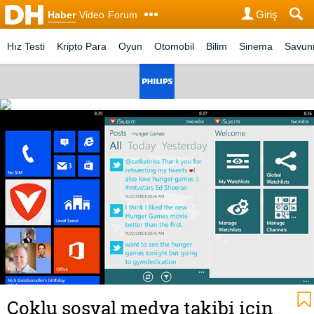
Giriş
Haber
Video
Forum
Hız Testi
Kripto Para
Oyun
Otomobil
Bilim
Sinema
Savu
Çoklu sosyal medya takibi için