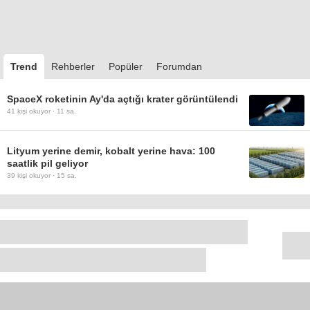
Trend
Rehberler
Popüler
Forumdan
SpaceX roketinin Ay'da açtığı krater görüntülendi
41
kişi okuyor ·
11 sa.
Lityum yerine demir, kobalt yerine hava: 100
saatlik pil geliyor
39
kişi okuyor ·
15 sa.