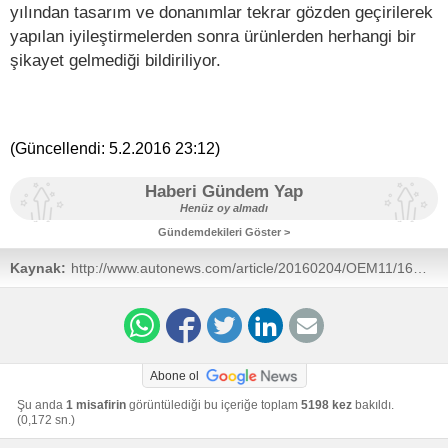
yılından tasarım ve donanımlar tekrar gözden geçirilerek
yapılan iyileştirmelerden sonra ürünlerden herhangi bir
şikayet gelmediği bildiriliyor.
(Güncellendi:
5.2.2016 23:12
)
Haberi Gündem Yap
Henüz oy almadı
Gündemdekileri Göster >
Kaynak:
http://www.autonews.com/article/20160204/OEM11/1602099
recalls-defective-airbag-control-units-used-in-5-million
Abone ol
Şu anda
1 misafirin
görüntülediği bu içeriğe toplam
5198 kez
bakıldı.
(0,172 sn.)