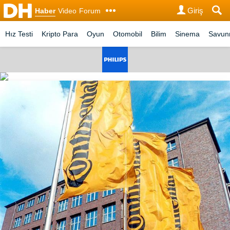
Giriş
Haber
Video
Forum
Hız Testi
Kripto Para
Oyun
Otomobil
Bilim
Sinema
Savu