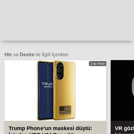
Htc
ve
Desire
ile İlgili İçerikler
2 ay önce
Trump Phone’un maskesi düştü:
VR gözl