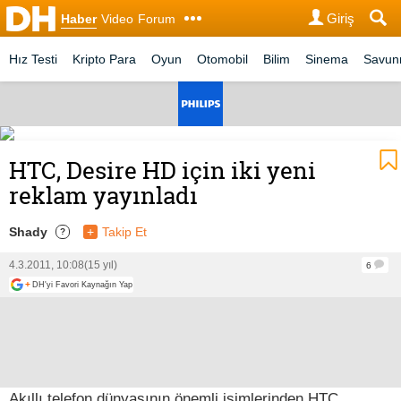
Giriş
Haber
Video
Forum
Hız Testi
Kripto Para
Oyun
Otomobil
Bilim
Sinema
Savu
HTC, Desire HD için iki yeni
reklam yayınladı
Shady
+
Takip Et
?
4.3.2011, 10:08
(15 yıl)
6
+
DH'yi Favori Kaynağın Yap
Akıllı telefon dünyasının önemli isimlerinden HTC,