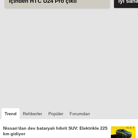
İçinden HTC U24 Pro çıktı
iyi san
(2026)
Trend
Rehberler
Popüler
Forumdan
Nissan'dan dev bataryalı hibrit SUV: Elektrikle 225
km gidiyor