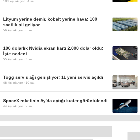
103
kişi okuyor ·
4 sa.
Lityum yerine demir, kobalt yerine hava: 100
saatlik pil geliyor
56
kişi okuyor ·
6 sa.
100 dolarlık Nvidia ekran kartı 2.000 dolar oldu:
İşte nedeni
55
kişi okuyor ·
3 sa.
Togg servis ağı genişliyor: 11 yeni servis açıldı
48
kişi okuyor ·
10 sa.
SpaceX roketinin Ay'da açtığı krater görüntülendi
44
kişi okuyor ·
2 sa.