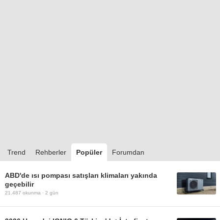
Trend
Rehberler
Popüler
Forumdan
ABD'de ısı pompası satışları klimaları yakında
geçebilir
21.487
okunma ·
2 gün