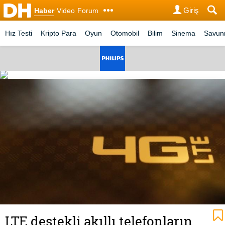
Giriş
Haber
Video
Forum
Hız Testi
Kripto Para
Oyun
Otomobil
Bilim
Sinema
Savu
LTE destekli akıllı telefonların