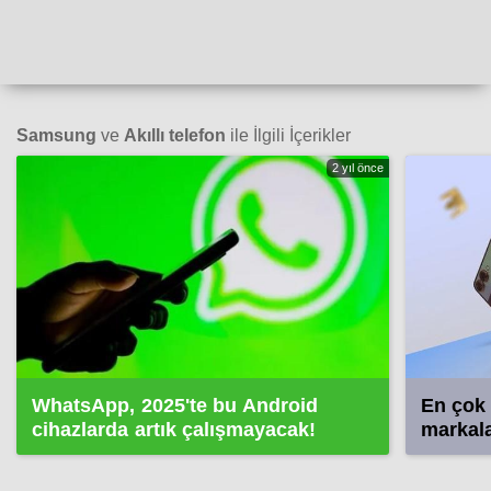
Samsung
ve
Akıllı telefon
ile İlgili İçerikler
2 yıl önce
WhatsApp, 2025'te bu Android
En çok 
cihazlarda artık çalışmayacak!
markala