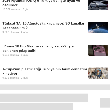
2026 Hyundai IONIQ 6 Türkiye'de: İşte fiyatı ve
özellikleri
18.569
okunma ·
2 gün
Türksat 3A, 15 Ağustos'ta kapanıyor: SD kanallar
kapanacak mı?
9.287
okunma ·
2 gün
iPhone 18 Pro Max ne zaman çıkacak? İşte
beklenen çıkış tarihi
6.343
okunma ·
1 gün
Avrupa'nın plastik atığı Türkiye’nin tarım cennetini
kirletiyor
6.332
okunma ·
2 gün