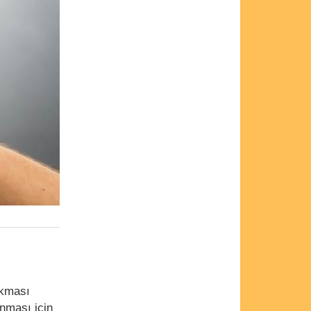
ıkması
nması için