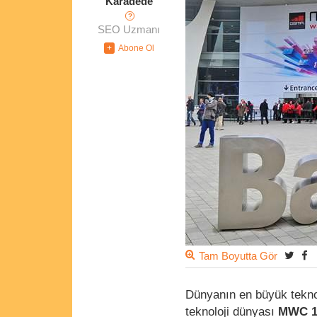
Karadede
?
SEO Uzmanı
Tam Boyutta Gör
Dünyanın en büyük teknol
teknoloji dünyası
MWC 1