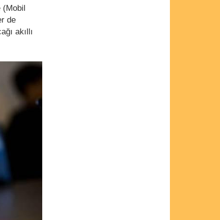
 (Mobil
er de
ğı akıllı