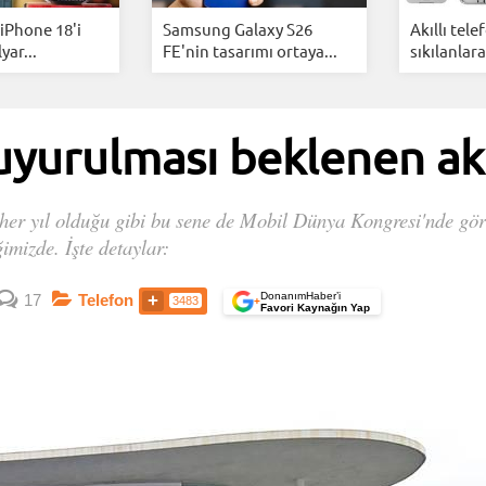
iPhone 18'i
Samsung Galaxy S26
Akıllı tel
yar...
FE'nin tasarımı ortaya...
sıkılanlara
urulması beklenen akıl
rı her yıl olduğu gibi bu sene de Mobil Dünya Kongresi'nde g
imizde. İşte detaylar:
DonanımHaber’i
17
Telefon
3483
+
Favori Kaynağın Yap