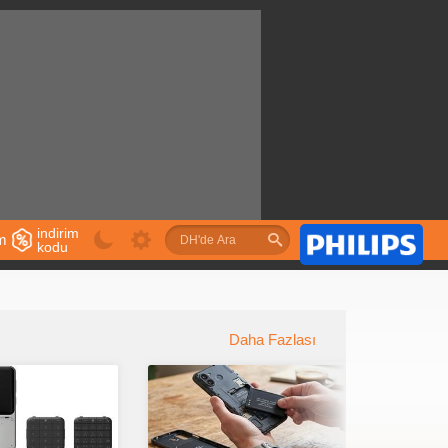
indirim
im
kodu
u
Daha Fazlası