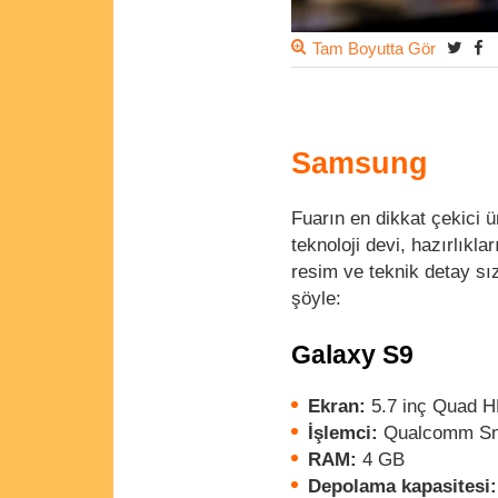
Tam Boyutta Gör
Samsung
Fuarın en dikkat çekici ü
teknoloji devi, hazırlıkl
resim ve teknik detay sızd
şöyle:
Galaxy S9
Ekran:
5.7 inç Quad
İşlemci:
Qualcomm Sn
RAM:
4 GB
Depolama kapasitesi