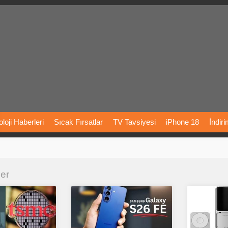
loji
Haberleri
Sıcak
Fırsatlar
TV
Tavsiyesi
iPhone
18
İndir
Önerileri
Türkiye
Araba
Fiyatları
Yapay
Zeka
Şarj
İstasyon
ler
rı
Vizyondaki
Filmler
Bitcoin
Dizi
Önerileri
Telefon
Önerileri
agram
Dondurma
İnstagram
Çöktü
Mü