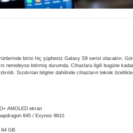
rünlerinde birisi hiç şüphesiz Galaxy S9 serisi olacaktır. Gü
arını neredeyse bitirmiş durumda. Cihazlara ilgili bugüne kada
ırıldı. Sızdırılan bilgiler dahilinde cihazların teknik özellikl
 HD+ AMOLED ekran
apdragon 845 / Exynos 9810
:
64 GB