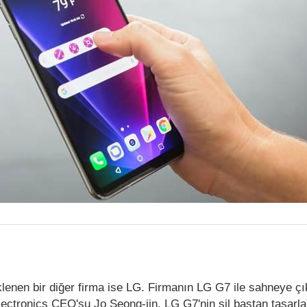
lenen bir diğer firma ise LG. Firmanın LG G7 ile sahneye ç
ectronics CEO'su Jo Seong-jin, LG G7'nin sil baştan tasarla