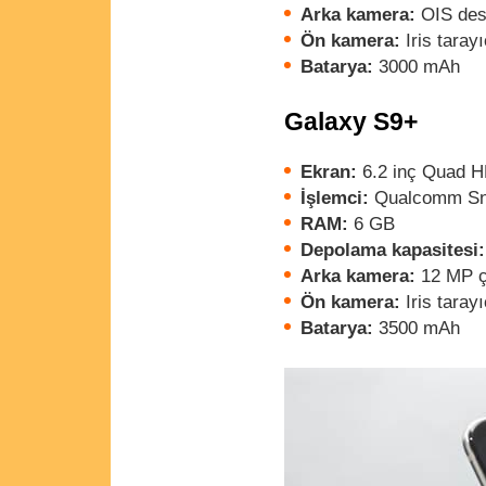
Arka kamera:
OIS dest
Ön kamera:
Iris taray
Batarya:
3000 mAh
Galaxy S9+
Ekran:
6.2 inç Quad 
İşlemci:
Qualcomm Sna
RAM:
6 GB
Depolama kapasitesi:
Arka kamera:
12 MP ç
Ön kamera:
Iris taray
Batarya:
3500 mAh