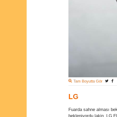
Tam Boyutta Gör
LG
Fuarda sahne alması bek
bekleniyordu lakin LG El