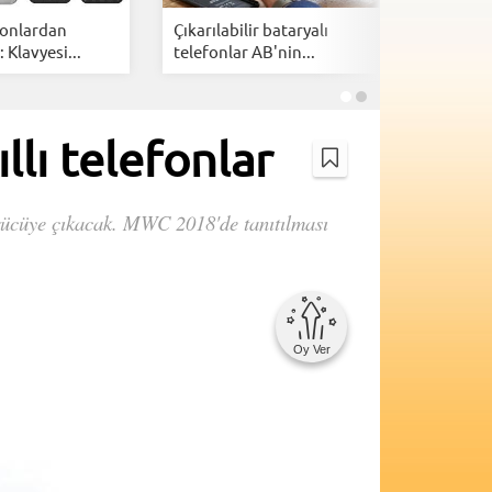
efonlardan
Çıkarılabilir bataryalı
Huawei'd
: Klavyesi...
telefonlar AB'nin...
özellikli a
lı telefonlar
örücüye çıkacak. MWC 2018'de tanıtılması
Oy Ver