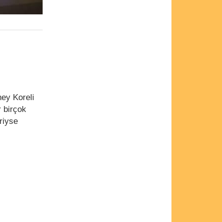
ney Koreli
r birçok
eriyse