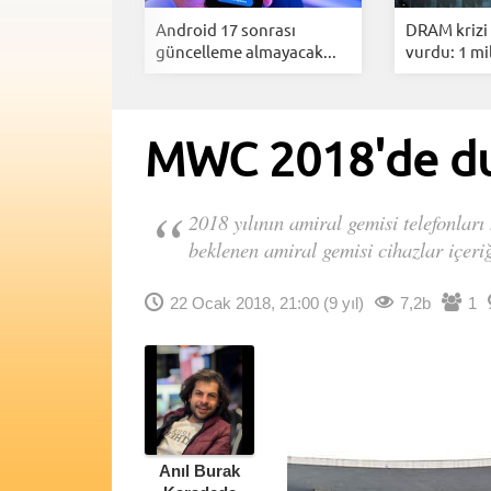
o tanıtımı ne
Android 17 sonrası
DRAM krizi 
.
güncelleme almayacak...
vurdu: 1 mil
MWC 2018'de duy
2018 yılının amiral gemisi telefonla
beklenen amiral gemisi cihazlar içeriğ
22 Ocak 2018, 21:00
(9 yıl)
7,2b
1
Anıl Burak