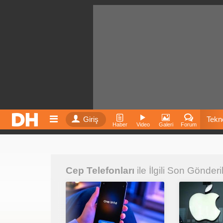
Giriş
Tekno
Haber
Video
Galeri
Forum
Film
Cep Telefonları
ile İlgili Son Gönderi
Fiyatla
İnst