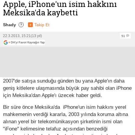
Apple, iPhone'un isim hakkını
Meksika'da kaybetti
Shady
+
Takip Et
?
22.3.2013, 15:21
(13 yıl)
51
+
DH'yi Favori Kaynağın Yap
2007'de satışa sunduğu günden bu yana Apple'ın daha
geniş kitlelere ulaşmasında büyük pay sahibi olan iPhone
için Meksika'dan Apple'ı üzecek haber geldi.
Bir süre önce Meksika'da iPhone'un isim hakkını yerel
mahkemenin verdiği kararla, 2003 yılında koruma altına
alınan yerel bir telekomünikasyon şirketinin ismi olan
"iFone" kelimesine telafuz açısından benzediği