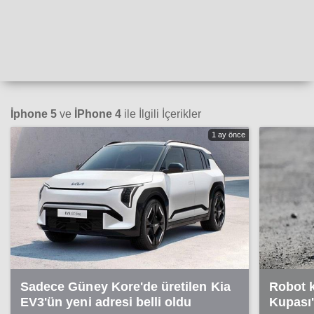
İphone 5
ve
İPhone 4
ile İlgili İçerikler
1 ay önce
Sadece Güney Kore'de üretilen Kia
Robot 
EV3'ün yeni adresi belli oldu
Kupası'