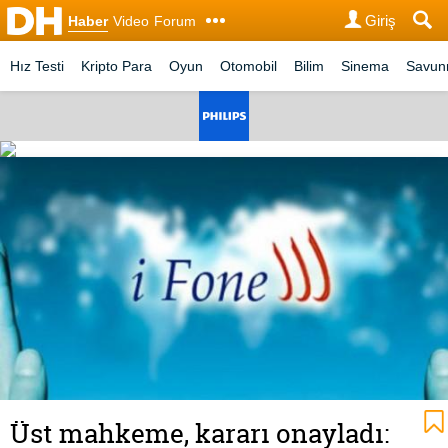
Giriş
Haber
Video
Forum
Hız Testi
Kripto Para
Oyun
Otomobil
Bilim
Sinema
Savu
Üst mahkeme, kararı onayladı: