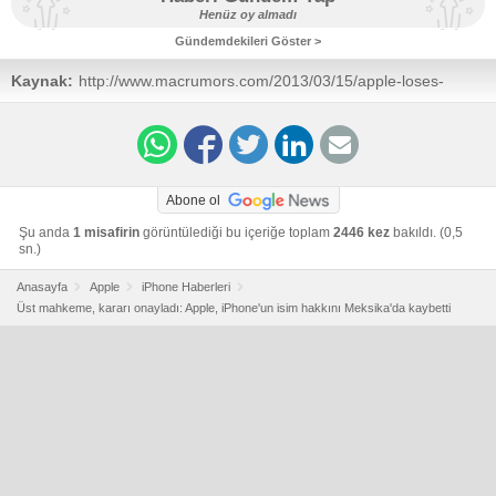
Henüz oy almadı
Gündemdekileri Göster >
Kaynak:
http://www.macrumors.com/2013/03/15/apple-loses-
appeal-in-iphone-naming-rights-case-in-mexico/
Abone ol
Şu anda
1 misafirin
görüntülediği bu içeriğe toplam
2446 kez
bakıldı. (0,5
sn.)
Anasayfa
Apple
iPhone Haberleri
Üst mahkeme, kararı onayladı: Apple, iPhone'un isim hakkını Meksika'da kaybetti