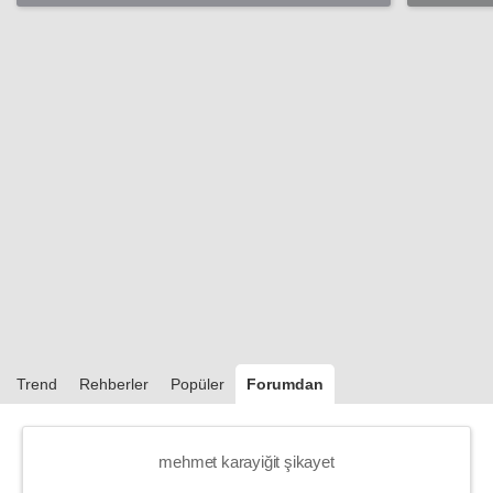
yardım
Trend
Rehberler
Popüler
Forumdan
mehmet karayiğit şikayet