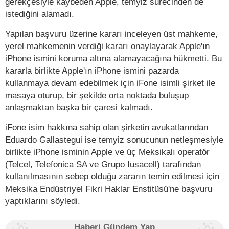
gerekçesiyle kaybeden Apple, temyiz sürecinden de
istediğini alamadı.
Yapılan başvuru üzerine kararı inceleyen üst mahkeme,
yerel mahkemenin verdiği kararı onaylayarak Apple'ın
iPhone ismini koruma altına alamayacağına hükmetti. Bu
kararla birlikte Apple'ın iPhone ismini pazarda
kullanmaya devam edebilmek için iFone isimli şirket ile
masaya oturup, bir şekilde orta noktada buluşup
anlaşmaktan başka bir çaresi kalmadı.
iFone isim hakkına sahip olan şirketin avukatlarından
Eduardo Gallastegui ise temyiz sonucunun netleşmesiyle
birlikte iPhone isminin Apple ve üç Meksikalı operatör
(Telcel, Telefonica SA ve Grupo Iusacell) tarafından
kullanılmasının sebep olduğu zararın temin edilmesi için
Meksika Endüstriyel Fikri Haklar Enstitüsü'ne başvuru
yaptıklarını söyledi.
Haberi Gündem Yap