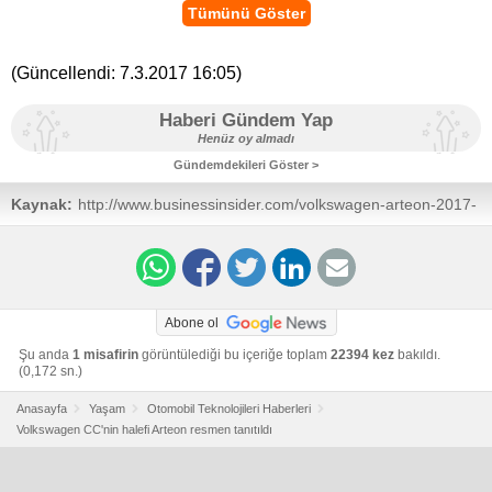
Tümünü Göster
(Güncellendi:
7.3.2017 16:05
)
Haberi Gündem Yap
Henüz oy almadı
Gündemdekileri Göster >
Kaynak:
http://www.businessinsider.com/volkswagen-arteon-2017-
geneva-motor-show-2017-3
Abone ol
Şu anda
1 misafirin
görüntülediği bu içeriğe toplam
22394 kez
bakıldı.
(0,172 sn.)
Anasayfa
Yaşam
Otomobil Teknolojileri Haberleri
Volkswagen CC'nin halefi Arteon resmen tanıtıldı