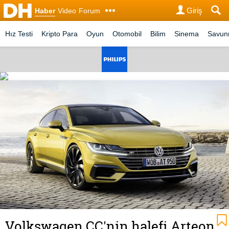
Giriş
Haber
Video
Forum
Hız Testi
Kripto Para
Oyun
Otomobil
Bilim
Sinema
Savu
Volkswagen CC'nin halefi Arteon