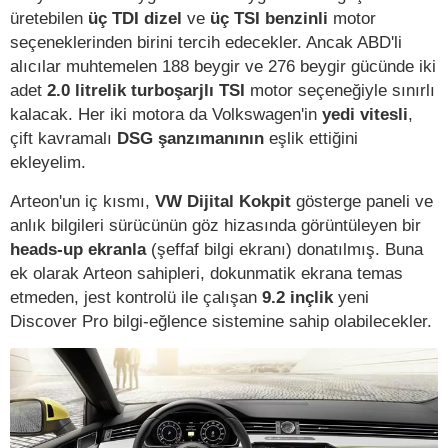
üretebilen
üç TDI dizel
ve
üç TSI benzinli
motor
seçeneklerinden birini tercih edecekler. Ancak ABD'li
alıcılar muhtemelen 188 beygir ve 276 beygir gücünde iki
adet
2.0 litrelik turboşarjlı TSI
motor seçeneğiyle sınırlı
kalacak. Her iki motora da Volkswagen'in
yedi vitesli
,
çift kavramalı
DSG şanzımanının
eşlik ettiğini
ekleyelim.
Arteon'un iç kısmı,
VW Dijital Kokpit
gösterge paneli ve
anlık bilgileri sürücünün göz hizasında görüntüleyen bir
heads-up ekranla
(şeffaf bilgi ekranı) donatılmış. Buna
ek olarak Arteon sahipleri, dokunmatik ekrana temas
etmeden, jest kontrolü ile çalışan
9.2 inçlik
yeni
Discover Pro bilgi-eğlence sistemine sahip olabilecekler.