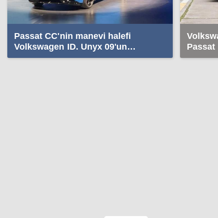
Passat CC'nin manevi halefi
Volksw
Volkswagen ID. Unyx 09'un
Passat
detayları ortaya çıktı