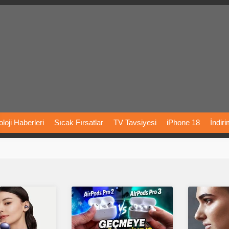
loji
Haberleri
Sıcak
Fırsatlar
TV
Tavsiyesi
iPhone
18
İndir
Önerileri
Türkiye
Araba
Fiyatları
Yapay
Zeka
Şarj
İstasyon
rı
Vizyondaki
Filmler
Bitcoin
Dizi
Önerileri
Telefon
Önerileri
agram
Dondurma
İnstagram
Çöktü
Mü