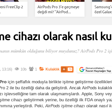
eni FreeClip 2
AirPods Pro 3'e geçmeye
Samsung’d
.
değdi mi? ''AirPod...
özel Galax
e cihazı olarak nasıl kul
nmanın mümkün olduğunu biliyor muydunuz? AirPods Pro 2 işit
DonanımHaber’i
, 13:16)
10b
1
Kulaklık
79
+
Favori Kaynağın Yap
 Pro
için şeffaflık moduyla birlikte işitme geliştirme özelliklerin
ro 2 ile bu özelliği daha da geliştirdi. Ancak AirPods kulaklı
zı işlevselliğine tam olarak ulaşmamışlardı. Apple, Sony ve
işitme cihazı geliştirmek yerine, bu özelliği ilk FDA onaylı ya
nımına yerleştirdi. Peki,
AirPods işitme cihazı olarak nasıl ku