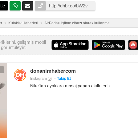
tle
er
Kulaklık Haberleri
AirPods'u işitme cihazı olarak kullanma
iklerini, gelişmiş mobil
görüntüleyin:
donanimhabercom
Instagram
Takip Et
Nike'tan ayaklara masaj yapan akıllı terlik