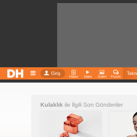
Giriş
Tekno
Haber
Video
Galeri
Forum
Film
Kulaklık
ile İlgili Son Gönderiler
Fiyatla
İnst