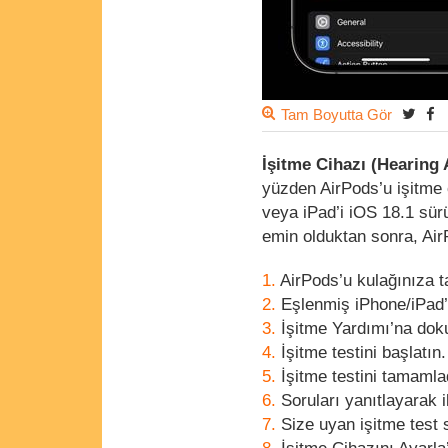
Tam Boyutta Gör
İşitme Cihazı (Hearing
yüzden AirPods’u işitme 
veya iPad’i iOS 18.1 sür
emin olduktan sonra, AirP
AirPods’u kulağınıza t
Eşlenmiş iPhone/iPad’
İşitme Yardımı’na dok
İşitme testini başlatın.
İşitme testini tamaml
Soruları yanıtlayarak i
Size uyan işitme test