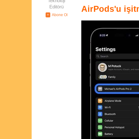
Teknoloji
Editörü
AirPods'u işit