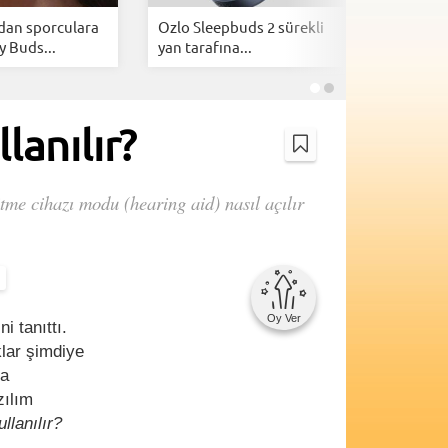
an sporculara
Ozlo Sleepbuds 2 sürekli
Daha şık,
y Buds...
yan tarafına...
Huawei Fr
lanılır?
me cihazı modu (hearing aid) nasıl açılır
Oy Ver
i tanıttı.
klar şimdiye
ya
zılım
llanılır?