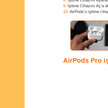
İşitme Cihazını Ayarl
İşitme Cihazını Aç’a 
AirPods’u işitme cih
AirPods Pro i