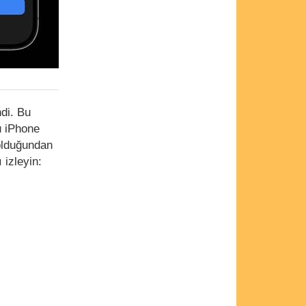
ndi. Bu
u iPhone
 olduğundan
 izleyin: