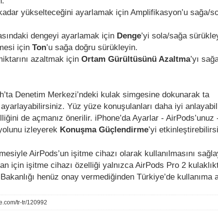
n.
kadar yükselteceğini ayarlamak için Amplifikasyon’u sağa/so
asındaki dengeyi ayarlamak için
Denge
’yi sola/sağa sürükle
mesi için
Ton
’u sağa doğru sürükleyin.
iktarını azaltmak için
Ortam Gürültüsünü Azaltma
’yı sağ
h’ta Denetim Merkezi’ndeki kulak simgesine dokunarak ta
ayarlayabilirsiniz. Yüz yüze konuşulanları daha iyi anlayabi
ğini de açmanız önerilir. iPhone’da Ayarlar - AirPods’unuz 
 yolunu izleyerek
Konuşma Güçlendirme
’yi etkinleştirebilirs
mesiyle AirPods’un işitme cihazı olarak kullanılmasını sağla
 an için işitme cihazı özelliği yalnızca AirPods Pro 2 kulaklık
ık Bakanlığı henüz onay vermediğinden Türkiye’de kullanıma a
le.com/tr-tr/120992