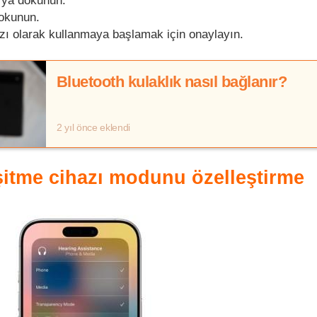
a’ya dokunun.
dokunun.
azı olarak kullanmaya başlamak için onaylayın.
Bluetooth kulaklık nasıl bağlanır?
2 yıl önce eklendi
şitme cihazı modunu özelleştirme