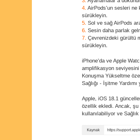
Ayarlamalar’a dokunu
AirPods’un sesleri ne 
sürükleyin.
Sol ve sağ AirPods ar
Sesin daha parlak gel
Çevrenizdeki gürültü m
sürükleyin.
iPhone’da ve Apple Watc
amplifikasyon seviyesini 
Konuşma Yükseltme özelli
Sağlığı - İşitme Yardımı
Apple, iOS 18.1 güncelle
özellik ekledi. Ancak, şu
kullanılabiliyor ve Sağl
https://support.app