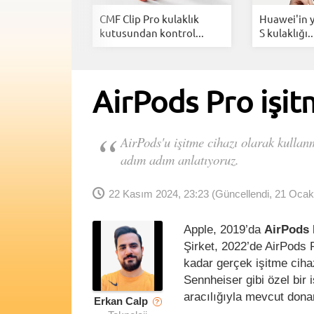
ro amiral
CMF Clip Pro kulaklık
Huawei'in y
lerle...
kutusundan kontrol...
S kulaklığı..
AirPods Pro işitm
AirPods'u işitme cihazı olarak kulla
adım adım anlatıyoruz.
22 Kasım 2024, 23:23
(Güncellendi, 21 Ocak
Apple, 2019’da
AirPods
Şirket, 2022’de AirPods P
kadar gerçek işitme ciha
Sennheiser gibi özel bir 
aracılığıyla mevcut dona
Erkan Calp
?