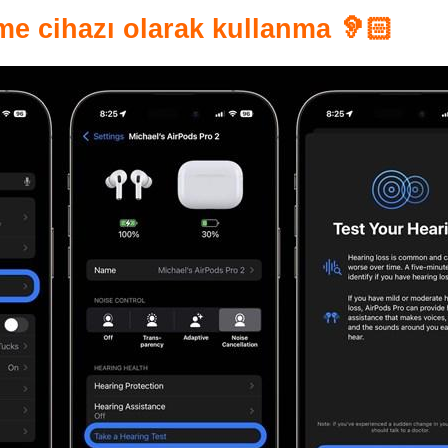
me cihazı olarak kullanma 🦻🏻