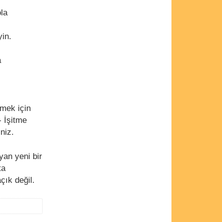
la
yin.
a
lmek için
- İşitme
iniz.
yan yeni bir
ta
çık değil.