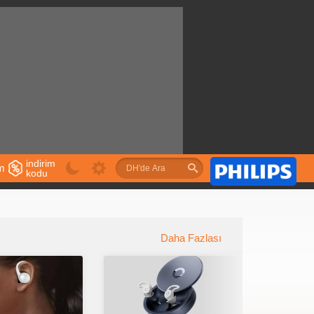
indirim
im
kodu
u
Daha Fazlası