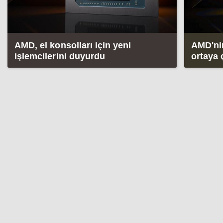
AMD, el konsolları için yeni
AMD'nin
işlemcilerini duyurdu
ortaya 