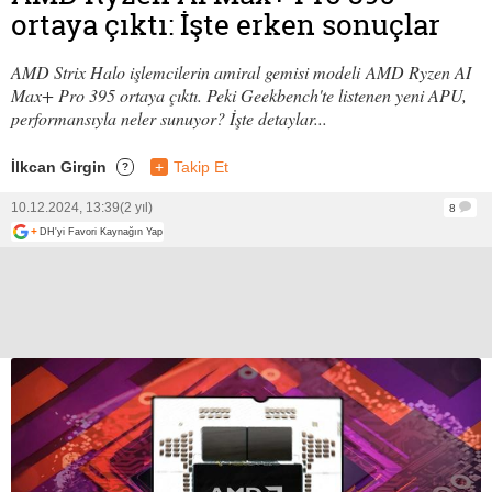
ortaya çıktı: İşte erken sonuçlar
AMD Strix Halo işlemcilerin amiral gemisi modeli AMD Ryzen AI
Max+ Pro 395 ortaya çıktı. Peki Geekbench'te listenen yeni APU,
performansıyla neler sunuyor? İşte detaylar...
İlkcan Girgin
+
Takip Et
?
10.12.2024, 13:39
(2 yıl)
8
+
DH'yi Favori Kaynağın Yap