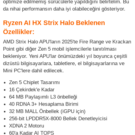
optimize edilmemiş sürücülerle yapıldığını belirtelim. Bu
da nihai performansın daha iyi olabileceğini gösteriyor.
Ryzen AI HX Strix Halo Beklenen
Özellikler:
AMD Strix Halo APU'ların 2025'te Fire Range ve Krackan
Point gibi diğer Zen 5 mobil işlemcilerle tanıtılması
bekleniyor. Yeni APU'lar önümüzdeki yıl boyunca çeşitli
dizüstü bilgisayarlara, tabletlere, el bilgisayarlarına ve
Mini PC'lere dahil edilecek.
Zen 5 Chiplet Tasarımı
16 Çekirdek'e Kadar
64 MB Paylaşımlı L3 önbelleği
40 RDNA 3+ Hesaplama Birimi
32 MB MALL Önbellek (iGPU için)
256-bit LPDDR5X-8000 Bellek Denetleyicisi
XDNA 2 Motoru
60'a Kadar AI TOPS