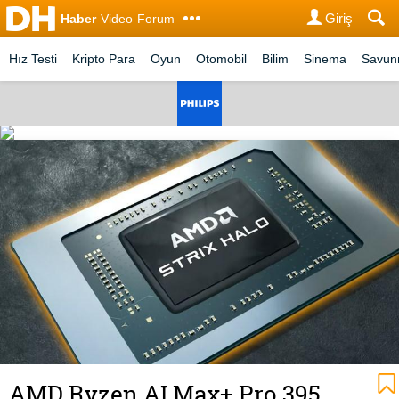
Giriş
Haber
Video
Forum
Hız Testi
Kripto Para
Oyun
Otomobil
Bilim
Sinema
Savu
AMD Ryzen AI Max+ Pro 395