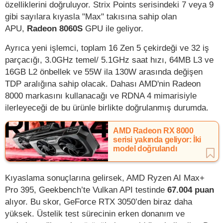
özelliklerini doğruluyor. Strix Points serisindeki 7 veya 9
gibi sayılara kıyasla "Max" takısına sahip olan
APU,
Radeon 8060S
GPU ile geliyor.
Ayrıca yeni işlemci, toplam 16 Zen 5 çekirdeği ve 32 iş
parçacığı, 3.0GHz temel/ 5.1GHz saat hızı, 64MB L3 ve
16GB L2 önbellek ve 55W ila 130W arasında değişen
TDP aralığına sahip olacak. Dahası AMD'nin Radeon
8000 markasını kullanacağı ve RDNA 4 mimarisiyle
ilerleyeceği de bu ürünle birlikte doğrulanmış durumda.
AMD Radeon RX 8000
serisi yakında geliyor: İki
model doğrulandı
Kıyaslama sonuçlarına gelirsek, AMD Ryzen AI Max+
Pro 395, Geekbench’te Vulkan API testinde
67.004 puan
alıyor. Bu skor, GeForce RTX 3050’den biraz daha
yüksek. Üstelik test sürecinin erken donanım ve