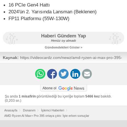
16 PCIe Gen4 Hattı
2024'ün 2. Yarısında Lansman (Beklenen)
FP11 Platformu (55W-130W)
Haberi Gündem Yap
Henüz oy almadı
Gündemdekileri Göster >
Kaynak:
https://videocardz.com/newz/amd-ryzen-ai-max-pro-395-
strix-halo-apu-with-raden-8060s-graphics-leaks-out
Abone ol
Şu anda
1 misafirin
görüntülediği bu içeriğe toplam
5466 kez
bakıldı.
(0,203 sn.)
Anasayfa
Donanım
İşlemci Haberleri
AMD Ryzen AI Max+ Pro 395 ortaya çıktı: İşte erken sonuçlar