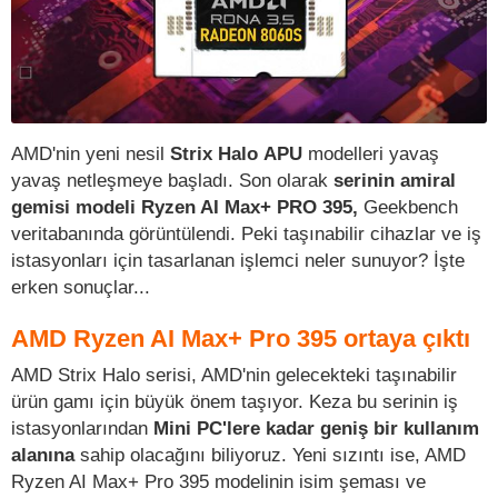
AMD'nin yeni nesil
Strix Halo
APU
modelleri yavaş
yavaş netleşmeye başladı. Son olarak
serinin amiral
gemisi modeli Ryzen AI Max+ PRO 395,
Geekbench
veritabanında görüntülendi.
Peki taşınabilir cihazlar ve iş
istasyonları için tasarlanan işlemci neler sunuyor? İşte
erken sonuçlar...
AMD Ryzen AI Max+ Pro 395 ortaya çıktı
AMD Strix Halo serisi, AMD'nin gelecekteki taşınabilir
ürün gamı için büyük önem taşıyor. Keza bu serinin iş
istasyonlarından
Mini PC'lere kadar geniş bir kullanım
alanına
sahip olacağını biliyoruz. Yeni sızıntı ise, AMD
Ryzen AI Max+ Pro 395 modelinin isim şeması ve