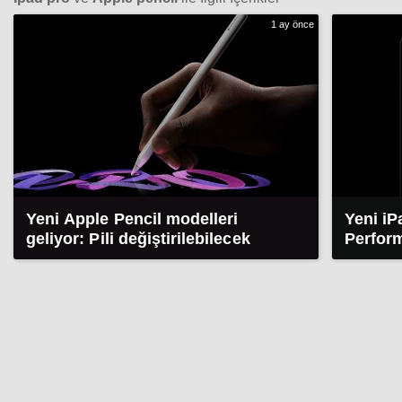
1 ay önce
Yeni Apple Pencil modelleri
Yeni iP
geliyor: Pili değiştirilebilecek
Perfor