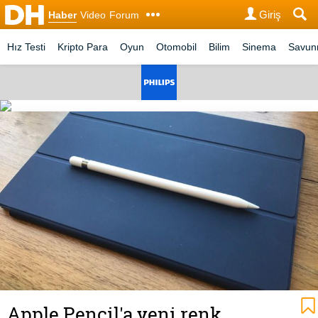
Giriş
Haber
Video
Forum
Hız Testi
Kripto Para
Oyun
Otomobil
Bilim
Sinema
Savu
Apple Pencil'a yeni renk