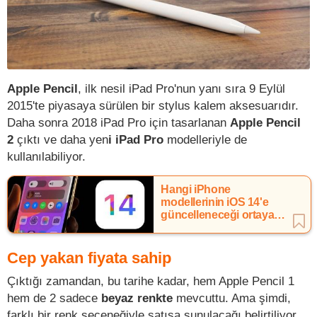
Apple Pencil
, ilk nesil iPad Pro'nun yanı sıra 9 Eylül
2015'te piyasaya sürülen bir stylus kalem aksesuarıdır.
Daha sonra 2018 iPad Pro için tasarlanan
Apple Pencil
2
çıktı ve daha yen
i iPad Pro
modelleriyle de
kullanılabiliyor.
Hangi iPhone
modellerinin iOS 14'e
güncelleneceği ortaya
çıktı
Cep yakan fiyata sahip
Çıktığı zamandan, bu tarihe kadar, hem Apple Pencil 1
hem de 2 sadece
beyaz renkte
mevcuttu. Ama şimdi,
farklı bir renk seçeneğiyle satışa sunulacağı belirtiliyor.