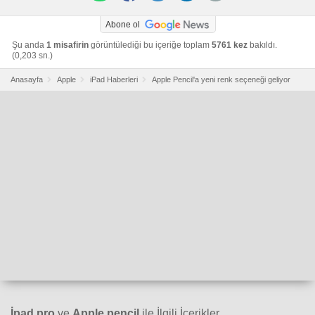
Abone ol
Şu anda
1 misafirin
görüntülediği bu içeriğe toplam
5761 kez
bakıldı.
(0,203 sn.)
Anasayfa
Apple
iPad Haberleri
Apple Pencil'a yeni renk seçeneği geliyor
İpad pro
ve
Apple pencil
ile İlgili İçerikler