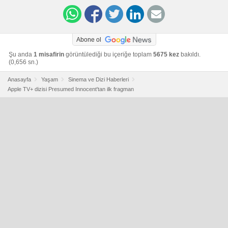
Abone ol
Şu anda
1 misafirin
görüntülediği bu içeriğe toplam
5675 kez
bakıldı.
(0,656 sn.)
Anasayfa
Yaşam
Sinema ve Dizi Haberleri
Apple TV+ dizisi Presumed Innocent'tan ilk fragman