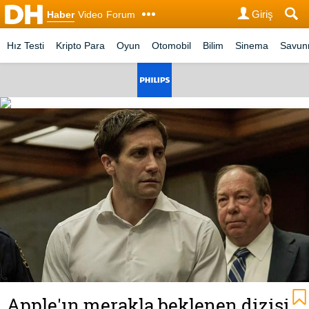
Giriş
Haber
Video
Forum
Hız Testi
Kripto Para
Oyun
Otomobil
Bilim
Sinema
Savu
Apple'ın merakla beklenen dizisi