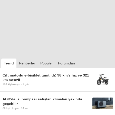
Trend
Rehberler
Popüler
Forumdan
Çift motorlu e-bisiklet tanıtıldı: 98 km/s hız ve 321
km menzil
109
kişi okuyor ·
1 gün
ABD'de ısı pompası satışları klimaları yakında
geçebilir
69
kişi okuyor ·
14 sa.