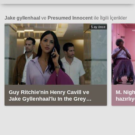
Jake gyllenhaal
ve
Presumed Innocent
ile İlgili İçerikler
5 ay önce
Guy Ritchie'nin Henry Cavill ve
M. Nigh
Jake Gyllenhaal'lu In the Grey
hazırlı
filminden ilk fragman
Gyllenh