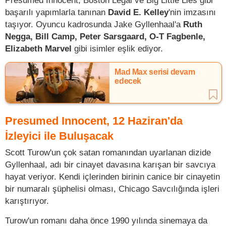
Presumed Innocent, Boston Legal ve Big Little Lies gibi
başarılı yapımlarla tanınan
David E. Kelley
'nin imzasını
taşıyor. Oyuncu kadrosunda Jake Gyllenhaal'a
Ruth
Negga, Bill Camp, Peter Sarsgaard, O-T Fagbenle,
Elizabeth Marvel
gibi isimler eşlik ediyor.
Mad Max serisi devam
edecek
Presumed Innocent, 12 Haziran'da
İzleyici ile Buluşacak
Scott Turow'un çok satan romanından uyarlanan dizide
Gyllenhaal, adı bir cinayet davasına karışan bir savcıya
hayat veriyor. Kendi içlerinden birinin canice bir cinayetin
bir numaralı şüphelisi olması, Chicago Savcılığında işleri
karıştırıyor.
Turow'un romanı daha önce 1990 yılında sinemaya da