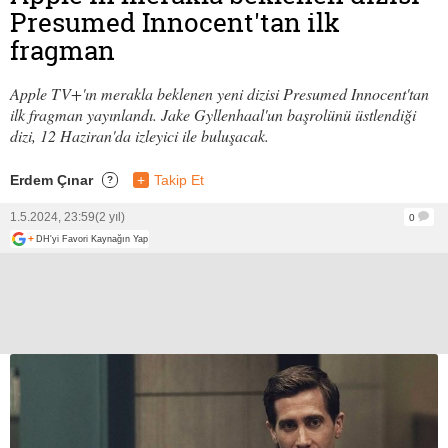
Presumed Innocent'tan ilk
fragman
Apple TV+'ın merakla beklenen yeni dizisi Presumed Innocent'tan
ilk fragman yayınlandı. Jake Gyllenhaal'un başrolünü üstlendiği
dizi, 12 Haziran'da izleyici ile buluşacak.
Erdem Çınar
+
Takip Et
?
1.5.2024, 23:59
(2 yıl)
0
+
DH'yi Favori Kaynağın Yap