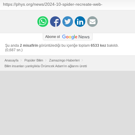
accidentally-discover-first-working-breakthrough-spider-
https://phys.org/news/2024-10-spider-recreate-web-
man-web-fluid/index.html
technology.html
Abone ol
Şu anda
2 misafirin
görüntülediği bu içeriğe toplam
6533 kez
bakıldı.
(0,687 sn.)
Anasayfa
Popüler Bilim
Zamazingo Haberleri
Bilim insanları yanlışlıkla Örümcek Adam’ın ağlarını üretti