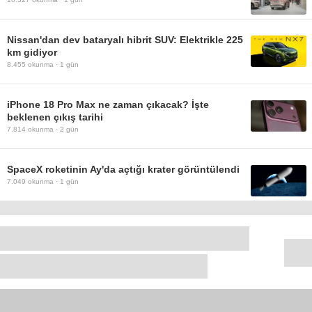
Nissan'dan dev bataryalı hibrit SUV: Elektrikle 225
km gidiyor
8.455
okunma ·
1 gün
iPhone 18 Pro Max ne zaman çıkacak? İşte
beklenen çıkış tarihi
7.814
okunma ·
2 gün
SpaceX roketinin Ay'da açtığı krater görüntülendi
7.049
okunma ·
1 gün