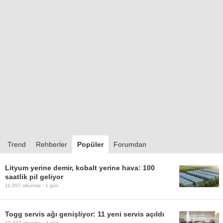
Trend
Rehberler
Popüler
Forumdan
Lityum yerine demir, kobalt yerine hava: 100
saatlik pil geliyor
11.057
okunma ·
1 gün
Togg servis ağı genişliyor: 11 yeni servis açıldı
10.327
okunma ·
1 gün