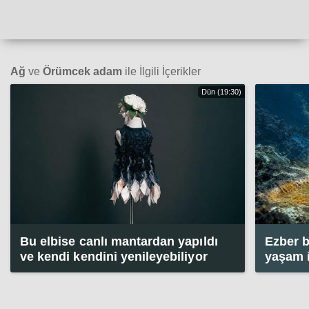
Ağ
ve
Örümcek adam
ile İlgili İçerikler
Dün (19:30)
Bu elbise canlı mantardan yapıldı
Ezber 
ve kendi kendini yenileyebiliyor
yaşam i