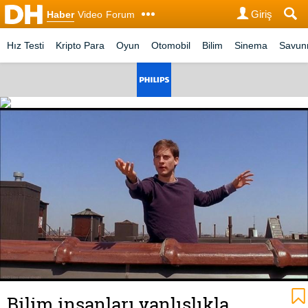
Giriş
Haber
Video
Forum
Hız Testi
Kripto Para
Oyun
Otomobil
Bilim
Sinema
Savu
Bilim insanları yanlışlıkla