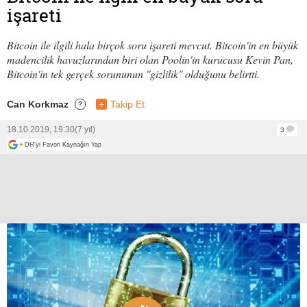
işareti
Bitcoin ile ilgili hala birçok soru işareti mevcut. Bitcoin'in en büyük
madencilik havuzlarından biri olan Poolin'in kurucusu Kevin Pan,
Bitcoin'in tek gerçek sorununun ''gizlilik'' olduğunu belirtti.
Can Korkmaz
+
Takip Et
?
18.10.2019, 19:30
(7 yıl)
3
+
DH'yi Favori Kaynağın Yap