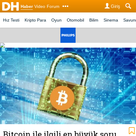
Giriş
Haber
Video
Forum
Hız Testi
Kripto Para
Oyun
Otomobil
Bilim
Sinema
Savu
Bitcoin ile ilgili en büyük soru