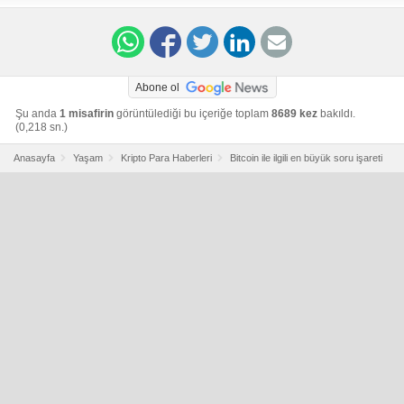
only-big-question-for-devs-says-poolin-ceo
Abone ol
Şu anda
1 misafirin
görüntülediği bu içeriğe toplam
8689 kez
bakıldı.
(0,218 sn.)
Anasayfa
Yaşam
Kripto Para Haberleri
Bitcoin ile ilgili en büyük soru işareti