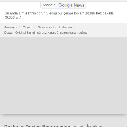
Abone ol
Şu anda
1 misafirin
görüntülediği bu içeriğe toplam
20286 kez
bakıldı.
(0,656 sn.)
Anasayfa
Yaşam
Sinema ve Dizi Haberleri
Dexter: Original Sin için sürpriz karar: 2. sezon kararı değişti
Dexter
ve
Dexter: Resurrection
ile İlgili İçerikler