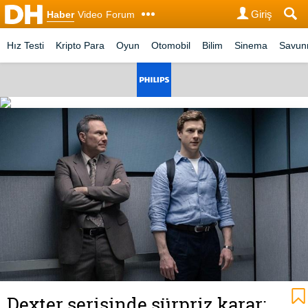
Giriş
Haber
Video
Forum
Hız Testi
Kripto Para
Oyun
Otomobil
Bilim
Sinema
Savu
Dexter serisinde sürpriz karar: