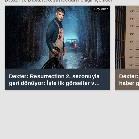
1 ay önce
Dexter: Resurrection 2. sezonuyla
Dexter:
geri dönüyor: İşte ilk görseller ve
haber g
detaylar