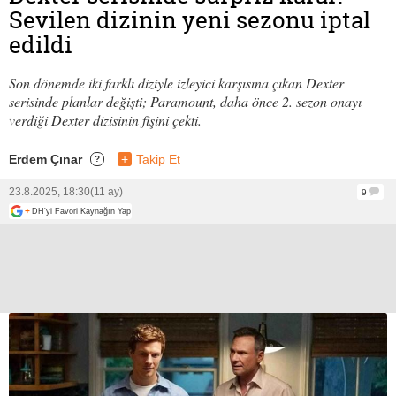
Sevilen dizinin yeni sezonu iptal
edildi
Son dönemde iki farklı diziyle izleyici karşısına çıkan Dexter
serisinde planlar değişti; Paramount, daha önce 2. sezon onayı
verdiği Dexter dizisinin fişini çekti.
Erdem Çınar
+
Takip Et
?
23.8.2025, 18:30
(11 ay)
9
+
DH'yi Favori Kaynağın Yap