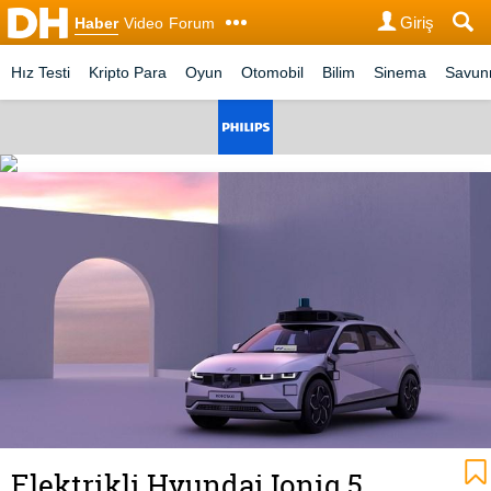
Giriş
Haber
Video
Forum
Hız Testi
Kripto Para
Oyun
Otomobil
Bilim
Sinema
Savu
Elektrikli Hyundai Ioniq 5,