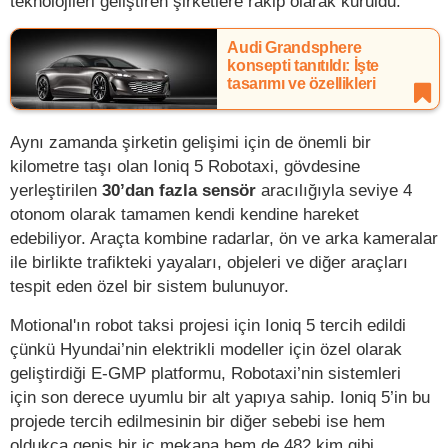
teknolojileri geliştiren şirketlere rakip olarak kuruldu.
Audi Grandsphere
konsepti tanıtıldı: İşte
tasarımı ve özellikleri
Aynı zamanda şirketin gelişimi için de önemli bir
kilometre taşı olan Ioniq 5 Robotaxi, gövdesine
yerleştirilen
30’dan fazla sensör
aracılığıyla seviye 4
otonom olarak tamamen kendi kendine hareket
edebiliyor. Araçta kombine radarlar, ön ve arka kameralar
ile birlikte trafikteki yayaları, objeleri ve diğer araçları
tespit eden özel bir sistem bulunuyor.
Motional'ın robot taksi projesi için Ioniq 5 tercih edildi
çünkü Hyundai’nin elektrikli modeller için özel olarak
geliştirdiği E-GMP platformu, Robotaxi’nin sistemleri
için son derece uyumlu bir alt yapıya sahip. Ioniq 5’in bu
projede tercih edilmesinin bir diğer sebebi ise hem
oldukça geniş bir iç mekana hem de 482 kim gibi