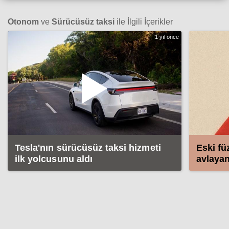
Otonom
ve
Sürücüsüz taksi
ile İlgili İçerikler
1 yıl önce
Tesla'nın sürücüsüz taksi hizmeti
Eski fü
ilk yolcusunu aldı
avlayan
geliştir