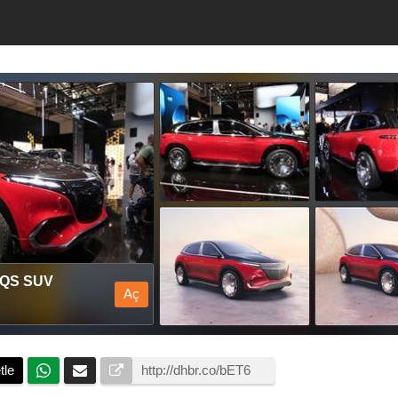
EQS SUV
Aç
tle