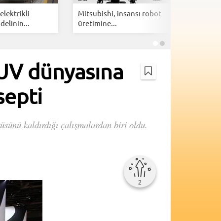
elektrikli
Mitsubishi, insansı robot
General 
elinin...
üretimine...
A6 tarzın
SUV dünyasına
septi
sünü kaldırdığı çalışmalardan biri oldu.
2