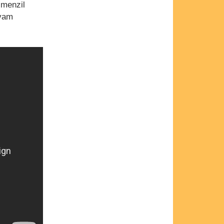
 menzil
evam