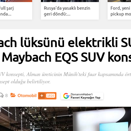
ull şarj
Rusya'da yasaklı benzin
Ford, yeni 
nda...
geri döndü:...
pickup mod
h lüksünü elektrikli 
: Maybach EQS SUV kon
konsepti, Alman üreticinin Münih'teki fuar kapsamında örtü
ept olduğu belirtiliyor.
DonanımHaber’i
8
Otomobil
1816
+
Favori Kaynağın Yap