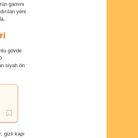
rün gamını
dırılan yeni
da.
ri
onlu gövde
D
an siyah ön
 gizli kapı