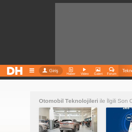
Giriş
Tekno
Haber
Video
Galeri
Forum
Film
Otomobil Teknolojileri
ile İlgili Son
Fiyatla
İnst