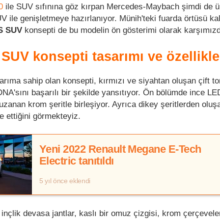
0
ile SUV sıfınına göz kırpan Mercedes-Maybach şimdi de ü
V ile genişletmeye hazırlanıyor. Münih'teki fuarda örtüsü kal
S SUV
konsepti de bu modelin ön gösterimi olarak karşımız
UV konsepti tasarımı ve özellikle
sarıma sahip olan konsepti, kırmızı ve siyahtan oluşan çift t
NA'sını başarılı bir şekilde yansıtıyor. Ön bölümde ince LE
uzanan krom şeritle birleşiyor. Ayrıca dikey şeritlerden oluş
 ettiğini görmekteyiz.
Yeni 2022 Renault Megane E-Tech
Electric tanıtıldı
5 yıl önce eklendi
çlik devasa jantlar, kaslı bir omuz çizgisi, krom çerçeveler,