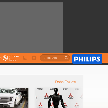
indirim
im
kodu
u
Daha Fazlası