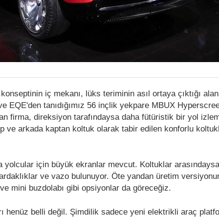
septinin iç mekanı, lüks teriminin asıl ortaya çıktığı alan
e EQE'den tanıdığımız 56 inçlik yekpare MBUX Hyperscre
n firma, direksiyon tarafındaysa daha fütüristik bir yol izle
 ve arkada kaptan koltuk olarak tabir edilen konforlu koltuk
ka yolcular için büyük ekranlar mevcut. Koltuklar arasındays
bardaklıklar ve vazo bulunuyor. Öte yandan üretim versiyon
 ve mini buzdolabı gibi opsiyonlar da göreceğiz.
ı henüz belli değil. Şimdilik sadece yeni elektrikli araç plat