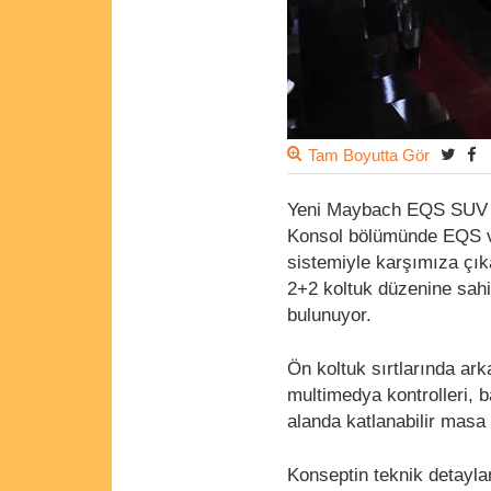
Tam Boyutta Gör
Yeni Maybach EQS SUV kon
Konsol bölümünde EQS v
sistemiyle karşımıza çıka
2+2 koltuk düzenine sahip
bulunuyor.
Ön koltuk sırtlarında ar
multimedya kontrolleri, 
alanda katlanabilir masa
Konseptin teknik detaylar