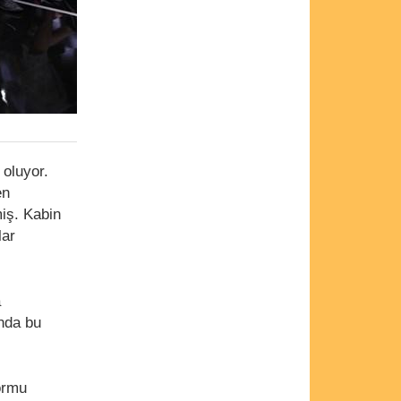
 oluyor.
en
miş. Kabin
lar
a
unda bu
formu