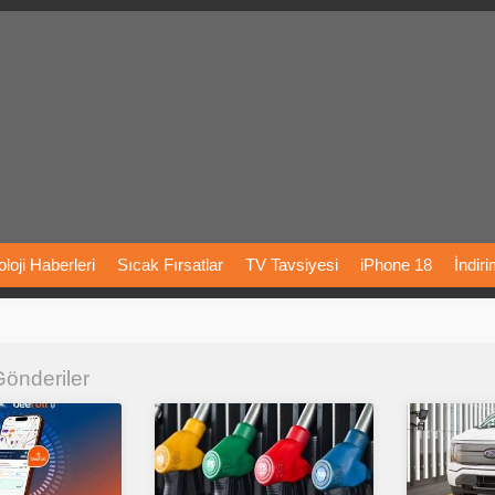
loji
Haberleri
Sıcak
Fırsatlar
TV
Tavsiyesi
iPhone
18
İndir
Önerileri
Türkiye
Araba
Fiyatları
Yapay
Zeka
Şarj
İstasyon
 Gönderiler
rı
Vizyondaki
Filmler
Bitcoin
Dizi
Önerileri
Telefon
Önerileri
agram
Dondurma
İnstagram
Çöktü
Mü