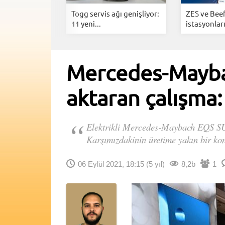
li Hyundai
Togg servis ağı genişliyor:
ZES ve Beef
iye'de...
11 yeni...
istasyonları
Mercedes-Maybac
aktaran çalışma
Elektrikli Mercedes-Maybach EQS SUV 
Karşımızdakinin üretime yakın bir kons
06 Eylül 2021, 18:15
(5 yıl)
8,2b
1