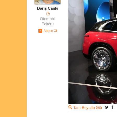
Barış Cankı
?
Otomobil
Editörü
Tam Boyutta Gör