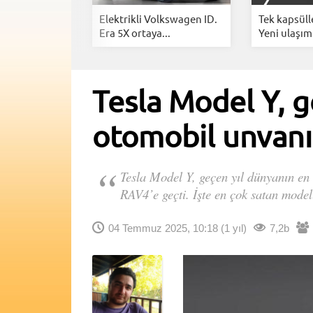
ğı genişliyor:
Elektrikli Volkswagen ID.
Tek kapsüll
Era 5X ortaya...
Yeni ulaşım.
Tesla Model Y, g
otomobil unvanı
Tesla Model Y, geçen yıl dünyanın en 
RAV4’e geçti. İşte en çok satan modell
04 Temmuz 2025, 10:18
(1 yıl)
7,2b