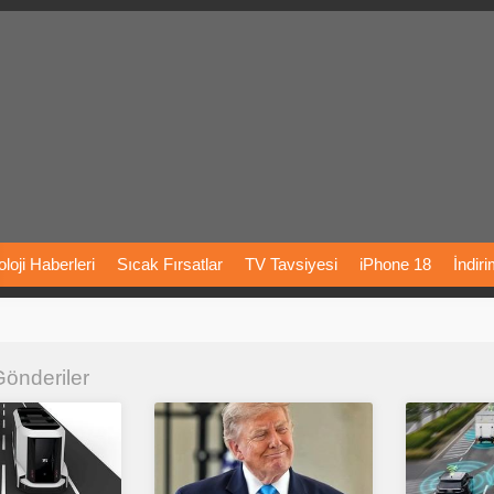
loji
Haberleri
Sıcak
Fırsatlar
TV
Tavsiyesi
iPhone
18
İndir
Önerileri
Türkiye
Araba
Fiyatları
Yapay
Zeka
Şarj
İstasyon
 Gönderiler
rı
Vizyondaki
Filmler
Bitcoin
Dizi
Önerileri
Telefon
Önerileri
agram
Dondurma
İnstagram
Çöktü
Mü