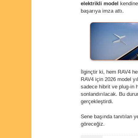
elektrikli model
kendine
başarıya imza attı.
İlginçtir ki, hem RAV4 h
RAV4 için 2026 model yı
sadece hibrit ve plug-in 
sonlandırılacak. Bu dur
gerçekleştirdi.
Sene başında tanıtılan ye
göreceğiz.