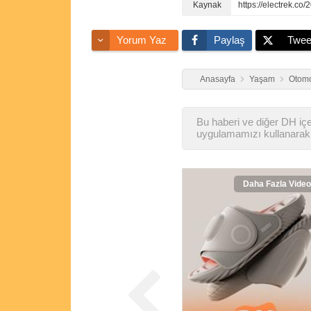
https://electrek.co
Yorum Yaz
Paylaş
Twee
Anasayfa
Yaşam
Otomo
Bu haberi ve diğer DH içer
uygulamamızı kullanarak 
Daha Fazla Video