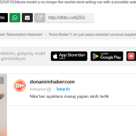
/2025/07/03/tesla-model-y-no-longer-the-worlds-best-selling-car-with-a-possible-aste
tle
bil Teknolojileri Haberleri
Tesla Model Y, en çok satan otomobil unvanını kaybet
iklerini, gelişmiş mobil
görüntüleyin:
donanimhabercom
Instagram
Takip Et
Nike'tan ayaklara masaj yapan akıllı terlik