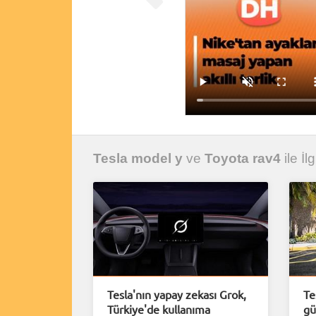
Tesla model y
ve
Toyota rav4
ile İl
Tesla'nın yapay zekası Grok,
Te
Türkiye'de kullanıma
gü