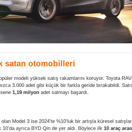
k satan otomobilleri
opüler modeli yüksek satış rakamlarını koruyor. Toyota RAV
ızca 3.000 adet gibi küçük bir farkla geride bırakabildi. Satı
z sene
1,19 milyon
adet satmayı başardı.
i olan Model 3 ise 2024’te %10’luk bir artışla küresel satışlar
lk 10’da ayrıca BYD Qin de yer aldı. Böylece ilk
10 araç aras