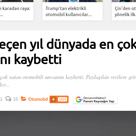
e karadan raya:
Trump'tan elektrikli
Çin’den o
..
otomobil kullanıcılar...
yönelik ilk.
eçen yıl dünyada en ço
nı kaybetti
çok satan otomobili unvanını kaybetti. Paylaşılan verilere gö
er...
DonanımHaber’i
1
15
Otomobil
1816
+
Favori Kaynağın Yap