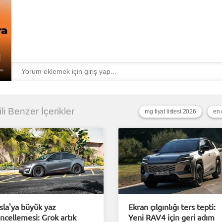
gili Benzer İçerikler
mg fiyat listesi 2026
en 
sla'ya büyük yaz
Ekran çılgınlığı ters tepti:
ncellemesi: Grok artık
Yeni RAV4 için geri adım