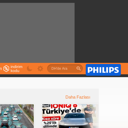
indirim
im
kodu
u
Daha Fazlası