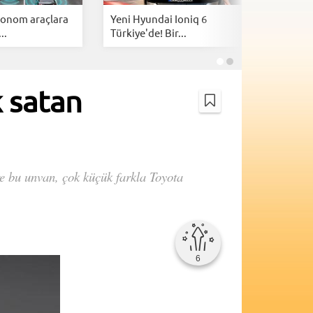
tonom araçlara
Yeni Hyundai Ioniq 6
Nissan'd
..
Türkiye'de! Bir...
hibrit SUV
k satan
re bu unvan, çok küçük farkla Toyota
6