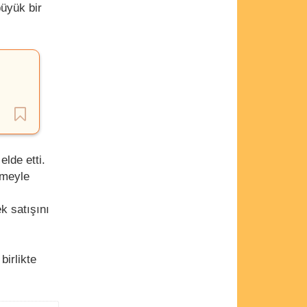
üyük bir
lde etti.
emeyle
k satışını
birlikte