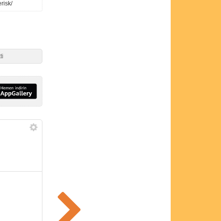
risk/
ti