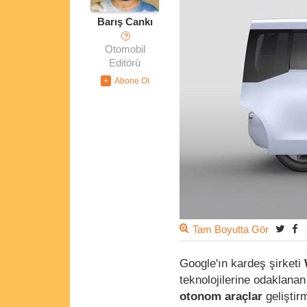
Barış Cankı
?
Otomobil
Editörü
Tam Boyutta Gör
Google'ın kardeş şirketi
teknolojilerine odaklana
otonom araçlar
geliştir