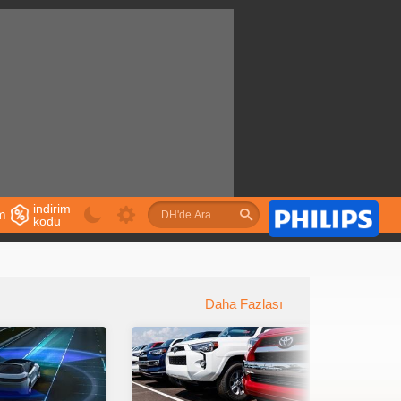
indirim
im
kodu
u
Daha Fazlası