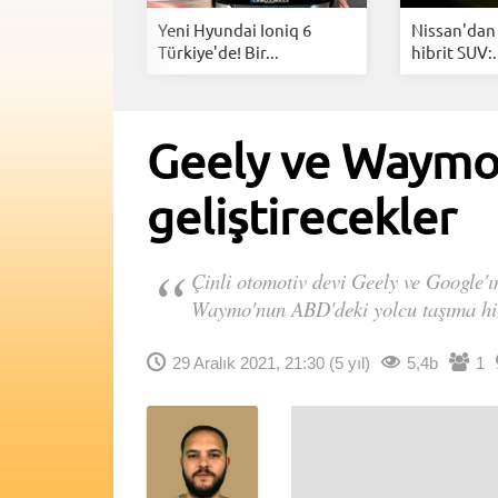
insansı robot
Yeni Hyundai Ioniq 6
Nissan'dan 
Türkiye'de! Bir...
hibrit SUV:.
Geely ve Waymo a
geliştirecekler
Çinli otomotiv devi Geely ve Google'ın
Waymo'nun ABD'deki yolcu taşıma hi
29 Aralık 2021, 21:30
(5 yıl)
5,4b
1