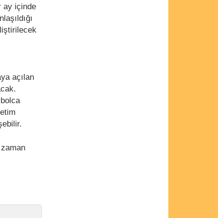
r ay içinde
nlaşıldığı
iştirilecek
,
ya açılan
acak.
 bolca
retim
ebilir.
r zaman