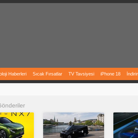
loji
Haberleri
Sıcak
Fırsatlar
TV
Tavsiyesi
iPhone
18
İndir
Önerileri
Türkiye
Araba
Fiyatları
Yapay
Zeka
Şarj
İstasyon
 Gönderiler
rı
Vizyondaki
Filmler
Bitcoin
Dizi
Önerileri
Telefon
Önerileri
agram
Dondurma
İnstagram
Çöktü
Mü