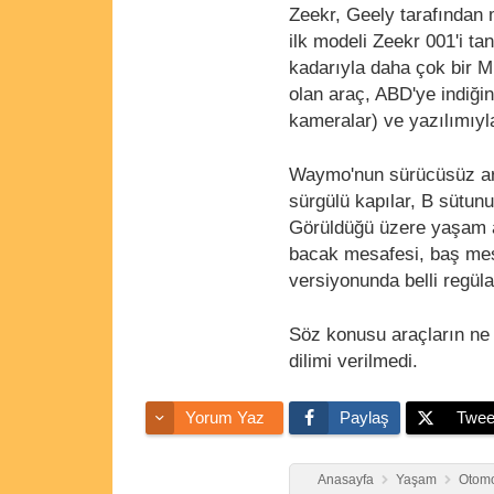
Zeekr, Geely tarafından m
ilk modeli Zeekr 001'i ta
kadarıyla daha çok bir M
olan araç, ABD'ye indiği
kameralar) ve yazılımıyl
Waymo'nun sürücüsüz ara
sürgülü kapılar, B sütunu
Görüldüğü üzere yaşam a
bacak mesafesi, baş mesaf
versiyonunda belli regül
Söz konusu araçların ne 
dilimi verilmedi.
Yorum Yaz
Paylaş
Twee
Anasayfa
Yaşam
Otomo