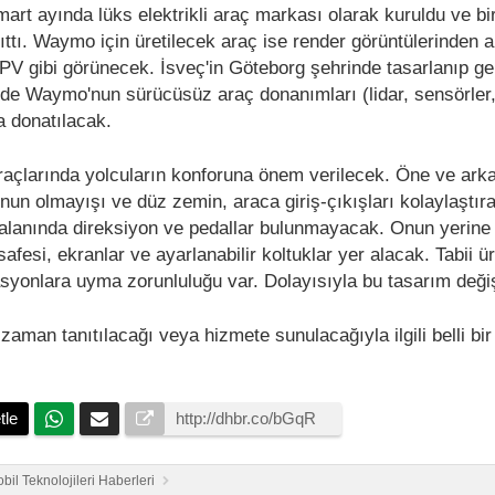
art ayında lüks elektrikli araç markası olarak kuruldu ve bi
nıttı. Waymo için üretilecek araç ise render görüntülerinden a
PV gibi görünecek. İsveç'in Göteborg şehrinde tasarlanıp gel
nde Waymo'nun sürücüsüz araç donanımları (lidar, sensörler
a donatılacak.
çlarında yolcuların konforuna önem verilecek. Öne ve arka
nun olmayışı ve düz zemin, araca giriş-çıkışları kolaylaştır
lanında direksiyon ve pedallar bulunmayacak. Onun yerine
esi, ekranlar ve ayarlanabilir koltuklar yer alacak. Tabii ü
asyonlara uyma zorunluluğu var. Dolayısıyla bu tasarım değiş
zaman tanıtılacağı veya hizmete sunulacağıyla ilgili belli bi
tle
bil Teknolojileri Haberleri