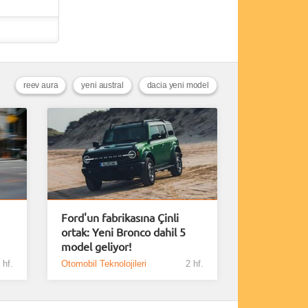
reev aura
yeni austral
dacia yeni model
Ford'un fabrikasına Çinli
ortak: Yeni Bronco dahil 5
model geliyor!
 hf.
Otomobil Teknolojileri
2 hf.