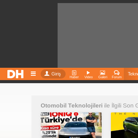
Giriş
Tekno
Haber
Video
Galeri
Forum
Film
Otomobil Teknolojileri
ile İlgili Son
Fiyatla
İnst