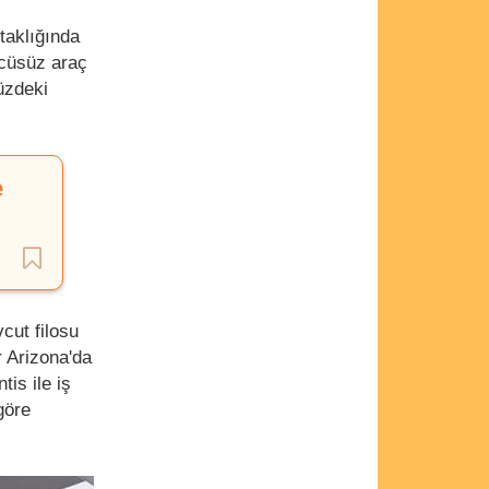
taklığında
ücüsüz araç
üzdeki
e
vcut filosu
r Arizona'da
is ile iş
göre