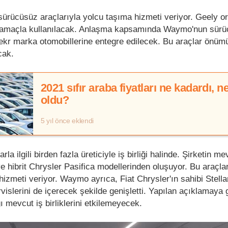
ürücüsüz araçlarıyla yolcu taşıma hizmeti veriyor. Geely or
 bu amaçla kullanılacak. Anlaşma kapsamında Waymo'nun sür
Zeekr marka otomobillerine entegre edilecek. Bu araçlar önüm
cak.
2021 sıfır araba fiyatları ne kadardı, n
oldu?
5 yıl önce eklendi
 ilgili birden fazla üreticiyle iş birliği halinde. Şirketin me
ve hibrit Chrysler Pasifica modellerinden oluşuyor. Bu araçla
zmeti veriyor. Waymo ayrıca, Fiat Chrysler'ın sahibi Stellant
ervislerini de içerecek şekilde genişletti. Yapılan açıklamaya 
ğı mevcut iş birliklerini etkilemeyecek.