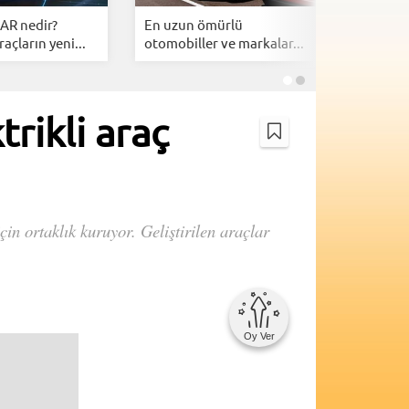
AR nedir?
En uzun ömürlü
Togg serv
çların yeni...
otomobiller ve markalar...
11 yeni...
rikli araç
in ortaklık kuruyor. Geliştirilen araçlar
Oy Ver