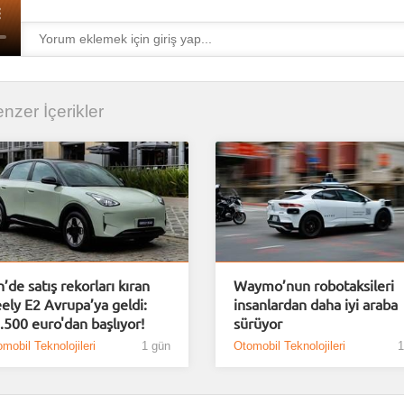
Benzer İçerikler
n’de satış rekorları kıran
Waymo’nun robotaksileri
ely E2 Avrupa’ya geldi:
insanlardan daha iyi araba
.500 euro'dan başlıyor!
sürüyor
mobil Teknolojileri
1 gün
Otomobil Teknolojileri
1