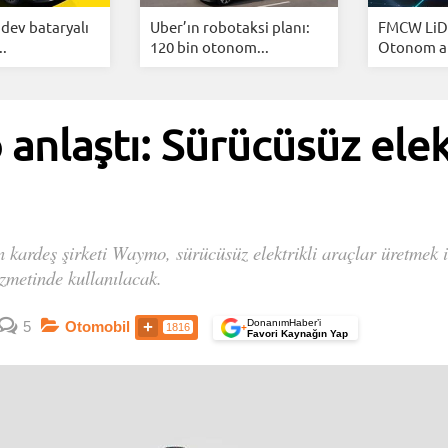
dev bataryalı
Uber’ın robotaksi planı:
FMCW LiD
..
120 bin otonom...
Otonom ara
nlaştı: Sürücüsüz elekt
 kardeş şirketi Waymo, sürücüsüz elektrikli araçlar üretmek iç
zmetinde kullanılacak.
DonanımHaber’i
5
Otomobil
1816
+
Favori Kaynağın Yap