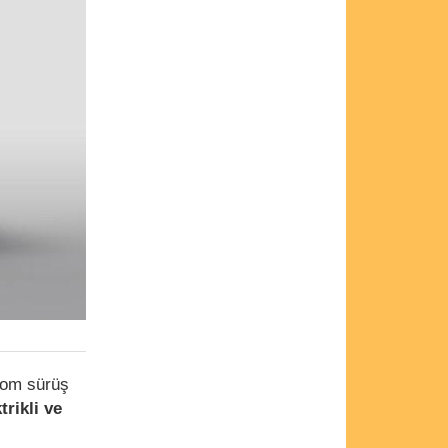
omom sürüş
rikli ve