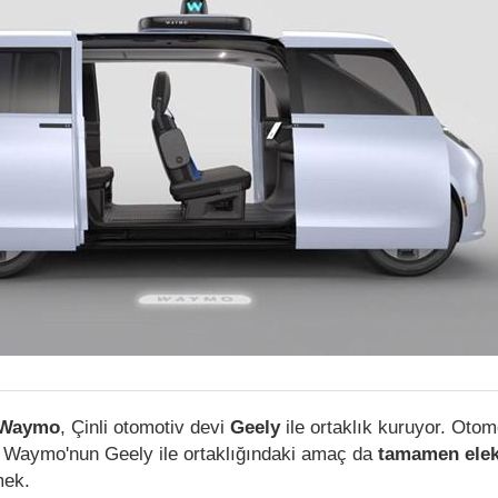
Waymo
, Çinli otomotiv devi
Geely
ile ortaklık kuruyor. Ot
n Waymo'nun Geely ile ortaklığındaki amaç da
tamamen elekt
mek.