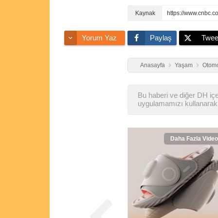
https://www.cnbc.c
Yorum Yaz
Paylaş
Twee
Anasayfa
Yaşam
Otomo
Bu haberi ve diğer DH içer
uygulamamızı kullanarak 
Daha Fazla Video