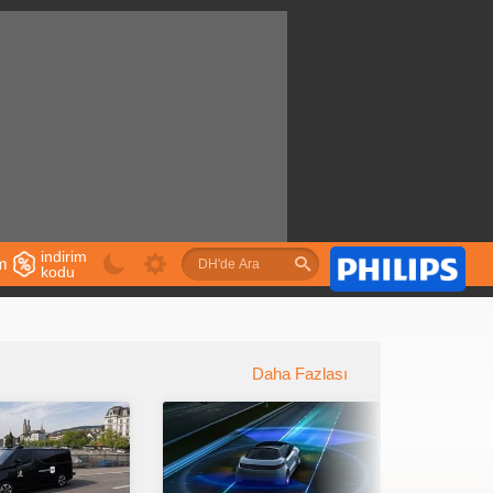
indirim
im
kodu
u
Daha Fazlası