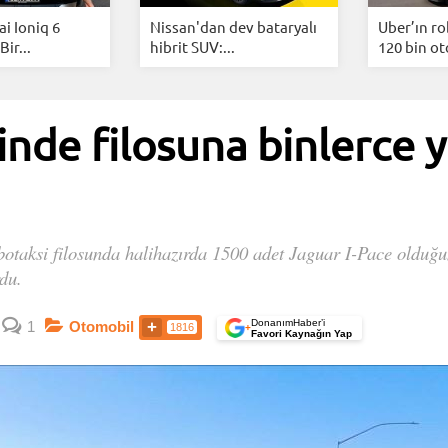
i Ioniq 6
Nissan'dan dev bataryalı
Uber’ın ro
Bir...
hibrit SUV:...
120 bin ot
çinde filosuna binlerce 
otaksi filosunda halihazırda 1500 adet Jaguar I-Pace olduğu
du.
DonanımHaber’i
1
Otomobil
1816
+
Favori Kaynağın Yap