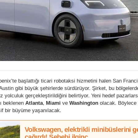
nix’te başlattığı ticari robotaksi hizmetini halen San Franc
Austin gibi büyük şehirlerde sürdürüyor. Şirket, bu bölgeler
z yolculuk gerçekleştirildiğini belirtiyor. Yeni hedef pazarlar
sı beklenen
Atlanta
,
Miami
ve
Washington
olacak. Böylece 
if bir büyüme yaşanılacak.
Volkswagen, elektrikli minibüslerini g
çağırdı! Sebebi ilginç