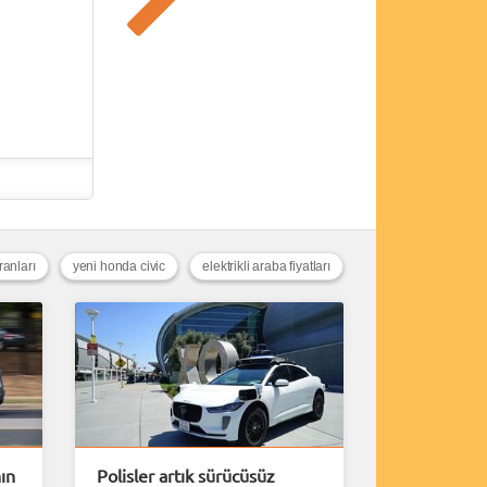
ranları
yeni honda civic
elektrikli araba fiyatları
ın
Polisler artık sürücüsüz