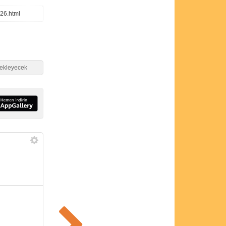
026.html
i ekleyecek