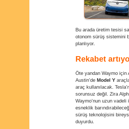
Bu arada üretim tesisi s
otonom sürüş sistemini 
planlıyor.
Rekabet artıyo
Öte yandan Waymo için A
Austin’de
Model Y
araçl
araç kullanılacak. Tesla
sorunsuz değil. Zira Alp
Waymo’nun uzun vadeli iş
esneklik barındırabilece
sürüş teknolojisini bire
duyurdu.