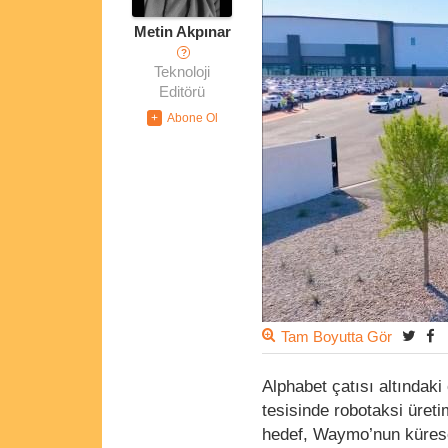
Metin Akpınar
?
Teknoloji
Editörü
Tam Boyutta Gör
Alphabet çatısı altındaki
tesisinde robotaksi üreti
hedef, Waymo’nun küresel