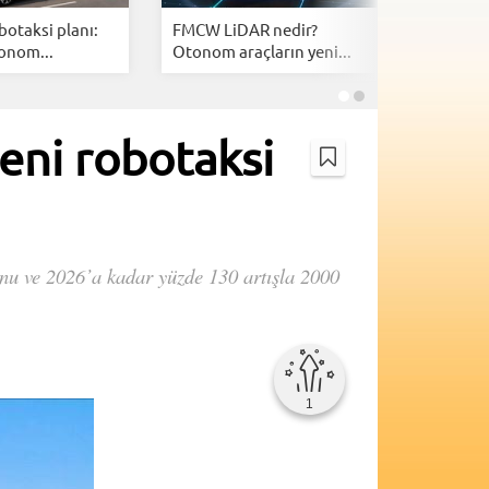
botaksi planı:
FMCW LiDAR nedir?
En uzun 
onom...
Otonom araçların yeni...
otomobill
yeni robotaksi
nu ve 2026’a kadar yüzde 130 artışla 2000
1