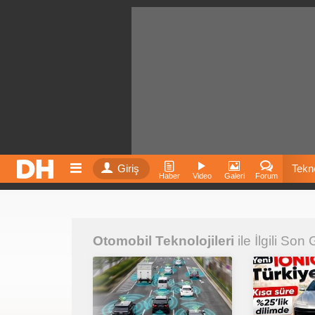
Giriş
Tekno
Haber
Video
Galeri
Forum
Film
Otomobil Teknolojileri
ile İlgili Son
Fiyatla
İnst