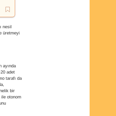
 nesil
te üretmeyi
n ayında
-20 adet
o tarafı da
da,
elik bir
 ile otonom
ğunu