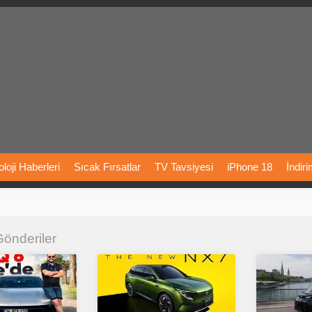
loji
Haberleri
Sıcak
Fırsatlar
TV
Tavsiyesi
iPhone
18
İndir
Önerileri
Türkiye
Araba
Fiyatları
Yapay
Zeka
Şarj
İstasyon
 Gönderiler
rı
Vizyondaki
Filmler
Bitcoin
Dizi
Önerileri
Telefon
Önerileri
agram
Dondurma
İnstagram
Çöktü
Mü