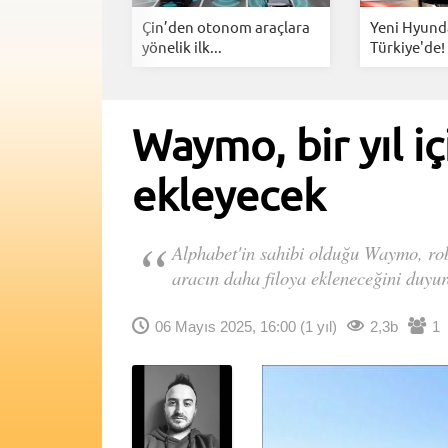
ektrikli
Çin’den otonom araçlara
Yeni Hyunda
inin...
yönelik ilk...
Türkiye'de! 
Waymo, bir yıl i
ekleyecek
Alphabet'in sahibi olduğu Waymo, rob
aracın daha filoya ekleneceğini duyur
06 Mayıs 2025, 16:00
(1 yıl)
2,3b
1