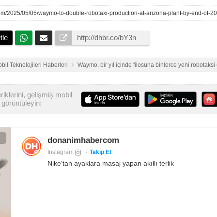
om/2025/05/05/waymo-to-double-robotaxi-production-at-arizona-plant-by-end-of-2
tle
bil Teknolojileri Haberleri
Waymo, bir yıl içinde filosuna binlerce yeni robotaks
iklerini, gelişmiş mobil
görüntüleyin:
donanimhabercom
Instagram
Takip Et
Nike'tan ayaklara masaj yapan akıllı terlik