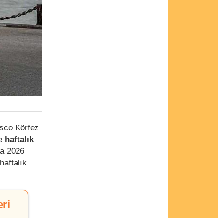
isco Körfez
de
haftalık
sa 2026
haftalık
eri