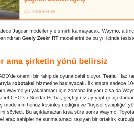
1 yıl önce eklendi
adece Jaguar modelleriyle sınırlı kalmayacak. Waymo, altıncı
barındıran
Geely Zeekr RT
modellerini de bu yıl içinde tesis
r ama şirketin yönü belirsiz
BD’de önemli bir rakip de oyuna dahil oluyor.
Tesla
, Hazira
arıyla
robotaksi
hizmetine başlayacak. İlk etapta sadece 10
’nın Waymo’yu yakalaması için zamana ihtiyacı olsa da Waym
habet CEO’su Sundar Pichai, geçtiğimiz ay yaptığı açıklama
 modelinin henüz kesinleşmediğini ve “kişisel sahipliğe” yön
ğini söyledi. Bu açıklamadan kısa süre sonra Waymo, Toyota
ysel araç sahiplerine sunma amacı taşıyan bir ortaklık kurdu