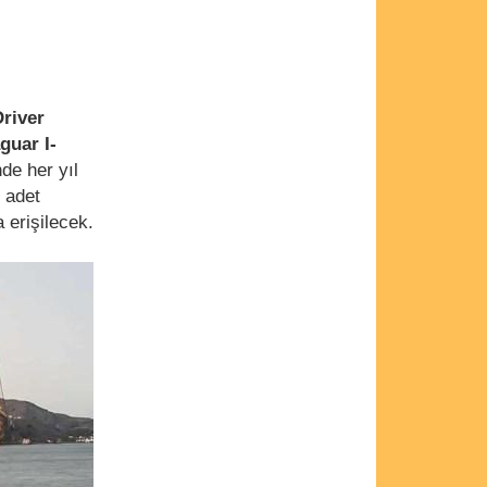
river
guar I-
de her yıl
 adet
 erişilecek.