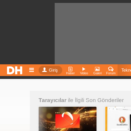
Giriş
Tekno
Haber
Video
Galeri
Forum
Film
Tarayıcılar
ile İlgili Son Gönderiler
Fiyatla
İnst