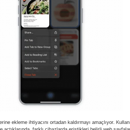
mlerine ekleme ihtiyacını ortadan kaldırmayı amaçlıyor. Kullanı
açtıklarında, farklı cihazlarda eriştikleri belirli web sayfala