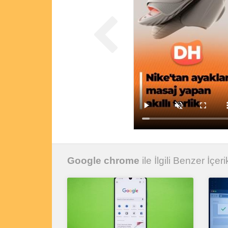
Google chrome
ile İlgili Benzer İçeri