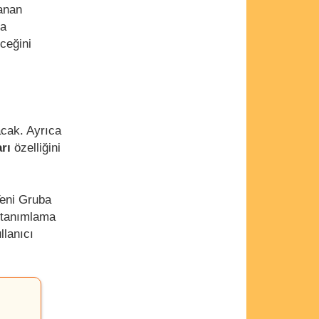
lanan
da
ceğini
cak. Ayrıca
rı
özelliğini
eni Gruba
y tanımlama
llanıcı