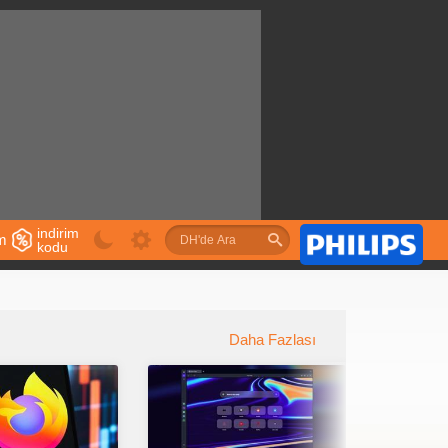
indirim
im
kodu
u
Daha Fazlası