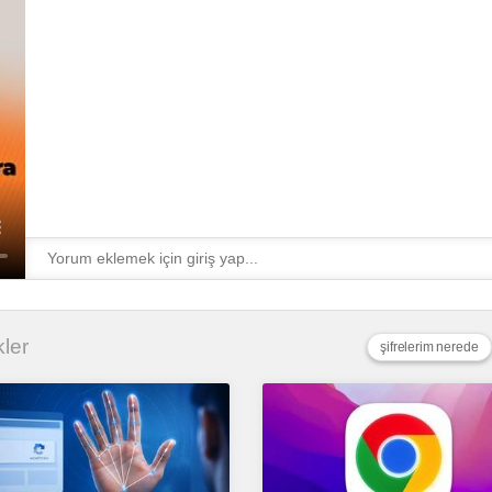
kler
şifrelerim nerede