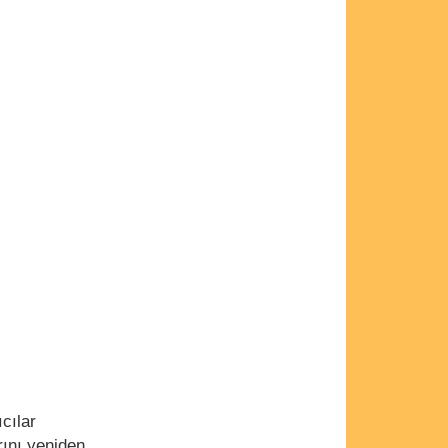
cılar
rını yeniden