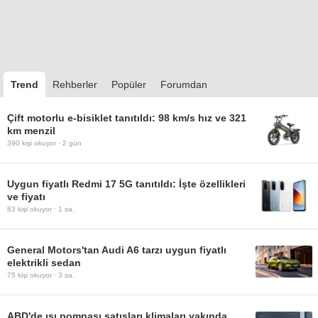
Trend
Rehberler
Popüler
Forumdan
Çift motorlu e-bisiklet tanıtıldı: 98 km/s hız ve 321
km menzil
390
kişi okuyor ·
2 gün
Uygun fiyatlı Redmi 17 5G tanıtıldı: İşte özellikleri
ve fiyatı
83
kişi okuyor ·
1 sa.
General Motors'tan Audi A6 tarzı uygun fiyatlı
elektrikli sedan
75
kişi okuyor ·
3 sa.
ABD'de ısı pompası satışları klimaları yakında