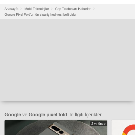
Anasayfa
Mobil Teknolojiler
Cep Telefonları Haberleri
Google Pixel Fold'un ön sipariş hediyesi belli oldu
Google
ve
Google pixel fold
ile İlgili İçerikler
2 yıl önce