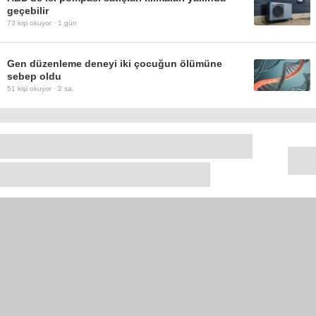
geçebilir
73
kişi okuyor ·
1 gün
Gen düzenleme deneyi iki çocuğun ölümüne
sebep oldu
51
kişi okuyor ·
2 sa.