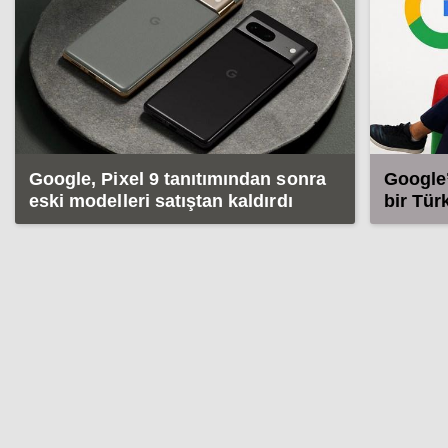
Google, Pixel 9 tanıtımından sonra
Google
eski modelleri satıştan kaldırdı
bir Tür
dönemi