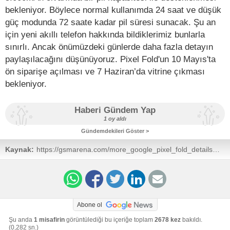
bekleniyor. Böylece normal kullanımda 24 saat ve düşük
güç modunda 72 saate kadar pil süresi sunacak. Şu an
için yeni akıllı telefon hakkında bildiklerimiz bunlarla
sınırlı. Ancak önümüzdeki günlerde daha fazla detayın
paylaşılacağını düşünüyoruz. Pixel Fold'un 10 Mayıs'ta
ön siparişe açılması ve 7 Haziran’da vitrine çıkması
bekleniyor.
Haberi Gündem Yap
1 oy aldı
Gündemdekileri Göster >
Kaynak:
https://gsmarena.com/more_google_pixel_fold_details_leak
news-58289.php
Abone ol
Şu anda
1 misafirin
görüntülediği bu içeriğe toplam
2678 kez
bakıldı.
(0,282 sn.)