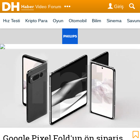
Giriş
Haber
Video
Forum
Hız Testi
Kripto Para
Oyun
Otomobil
Bilim
Sinema
Savu
Google Pixel Fold'un ön sipariş