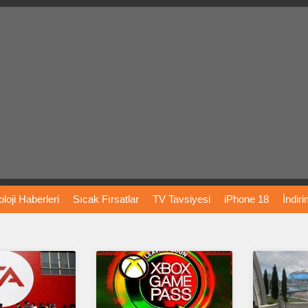
loji
Haberleri
Sıcak
Fırsatlar
TV
Tavsiyesi
iPhone
18
İndir
Önerileri
Türkiye
Araba
Fiyatları
Yapay
Zeka
Şarj
İstasyon
rı
Vizyondaki
Filmler
Bitcoin
Dizi
Önerileri
Telefon
Önerileri
agram
Dondurma
İnstagram
Çöktü
Mü