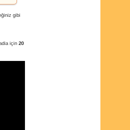
ğiniz gibi
adia için
20