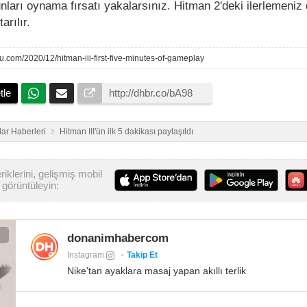
ları oynama fırsatı yakalarsınız. Hitman 2'deki ilerlemeniz
arılır.
.com/2020/12/hitman-iii-first-five-minutes-of-gameplay
tle
ar Haberleri
Hitman III'ün ilk 5 dakikası paylaşıldı
iklerini, gelişmiş mobil
görüntüleyin:
donanimhabercom
Instagram
Takip Et
Nike'tan ayaklara masaj yapan akıllı terlik