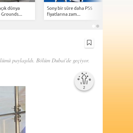
açık dünya
Sony bir süre daha PS5
Epic Gam
 Grounds...
fiyatlarına zam...
ücretsiz 
bölümü paylaşıldı. Bölüm Dubai'de geçiyor.
2