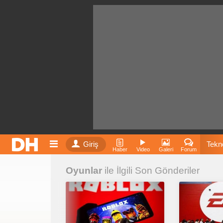
Giriş
Tekno
Haber
Video
Galeri
Forum
Oyunlar
ile İlgili Son Gönderiler
Film
Fiyatla
İnst