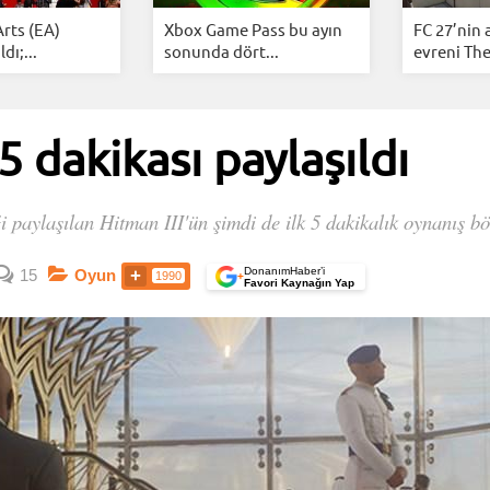
Arts (EA)
Xbox Game Pass bu ayın
FC 27’nin 
dı;...
sonunda dört...
evreni The
 5 dakikası paylaşıldı
ği paylaşılan Hitman III'ün şimdi de ilk 5 dakikalık oynanış 
DonanımHaber’i
15
Oyun
1990
+
Favori Kaynağın Yap