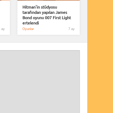
Hitman'in stüdyosu
tarafından yapılan James
Bond oyunu 007 First Light
ertelendi
 ay
Oyunlar
7 ay