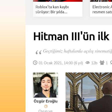
da çıkacak en
Roblox'ta kan kaybı
Electronic 
..
sürüyor: Bir yılda...
resmen satıl
Hitman III'ün ilk
Geçtiğimiz haftalarda açılış sinemati
01 Ocak 2021, 14:00
(6 yıl)
12b
1
Özgür Eroğlu
?
Oyun ve