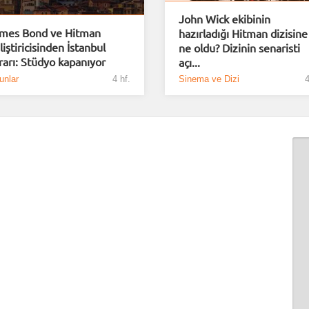
John Wick ekibinin
mes Bond ve Hitman
hazırladığı Hitman dizisine
liştiricisinden İstanbul
ne oldu? Dizinin senaristi
rarı: Stüdyo kapanıyor
açı...
unlar
4 hf.
Sinema ve Dizi
4