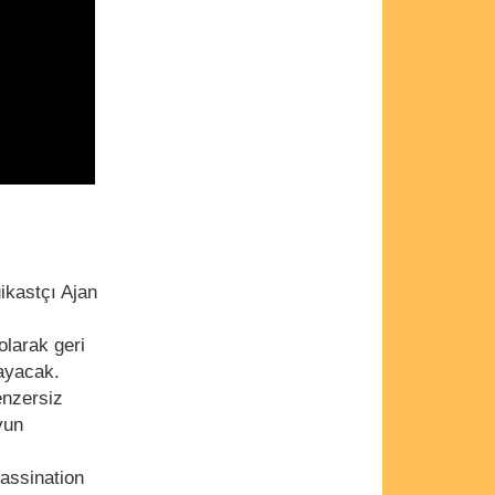
ikastçı Ajan
olarak geri
mayacak.
enzersiz
yun
sassination