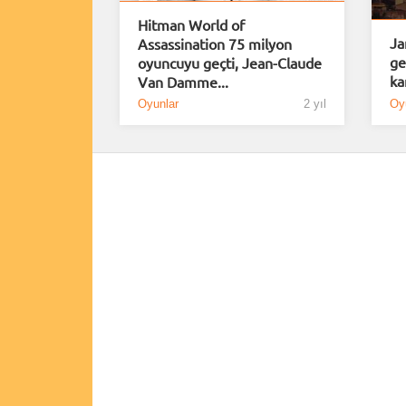
Hitman World of
Ja
Assassination 75 milyon
ge
oyuncuyu geçti, Jean-Claude
ka
Van Damme...
Oyunlar
2 yıl
Oy