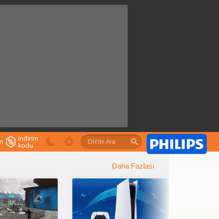
indirim
im
kodu
u
Daha Fazlası