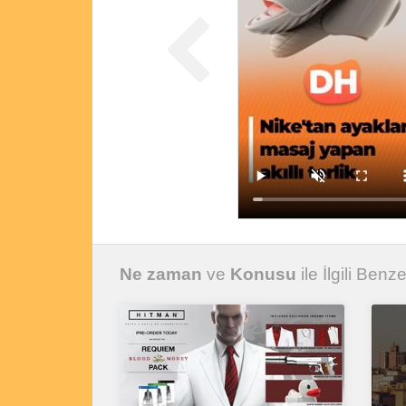
Ne zaman
ve
Konusu
ile İlgili Benze