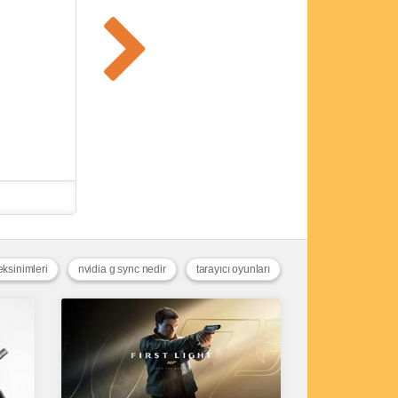
eksinimleri
nvidia g sync nedir
tarayıcı oyunları