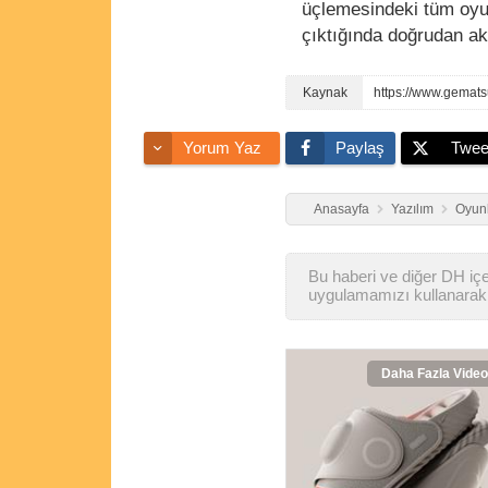
üçlemesindeki tüm oyun
çıktığında doğrudan akt
https://www.gematsu
Yorum Yaz
Paylaş
Twee
Anasayfa
Yazılım
Oyunl
Bu haberi ve diğer DH içer
uygulamamızı kullanarak 
Daha Fazla Video