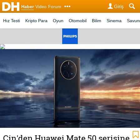
Giriş
Haber
Video
Forum
Hız Testi
Kripto Para
Oyun
Otomobil
Bilim
Sinema
Savu
Çin'den Huawei Mate 50 serisine