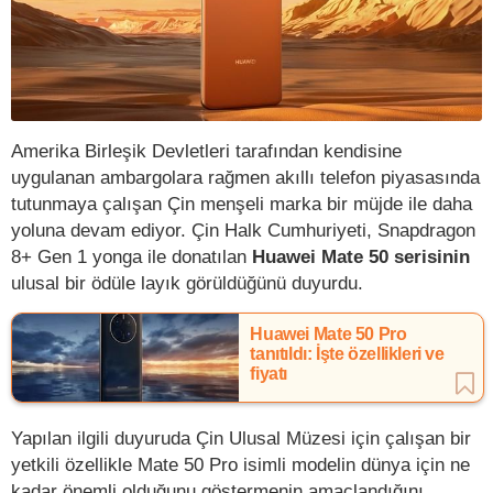
Amerika Birleşik Devletleri tarafından kendisine
uygulanan ambargolara rağmen akıllı telefon piyasasında
tutunmaya çalışan Çin menşeli marka bir müjde ile daha
yoluna devam ediyor. Çin Halk Cumhuriyeti, Snapdragon
8+ Gen 1 yonga ile donatılan
Huawei
Mate 50 serisinin
ulusal bir ödüle layık görüldüğünü duyurdu.
Huawei Mate 50 Pro
tanıtıldı: İşte özellikleri ve
fiyatı
Yapılan ilgili duyuruda Çin Ulusal Müzesi için çalışan bir
yetkili özellikle Mate 50 Pro isimli modelin dünya için ne
kadar önemli olduğunu göstermenin amaçlandığını