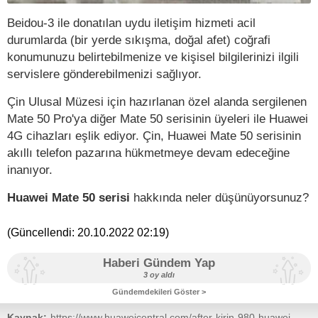
Beidou-3 ile donatılan uydu iletişim hizmeti acil
durumlarda (bir yerde sıkışma, doğal afet) coğrafi
konumunuzu belirtebilmenize ve kişisel bilgilerinizi ilgili
servislere gönderebilmenizi sağlıyor.
Çin Ulusal Müzesi için hazırlanan özel alanda sergilenen
Mate 50 Pro'ya diğer Mate 50 serisinin üyeleri ile Huawei
4G cihazları eşlik ediyor. Çin, Huawei Mate 50 serisinin
akıllı telefon pazarına hükmetmeye devam edeceğine
inanıyor.
Huawei Mate 50 serisi
hakkında neler düşünüyorsunuz?
(Güncellendi:
20.10.2022 02:19
)
Haberi Gündem Yap
3 oy aldı
Gündemdekileri Göster >
Kaynak:
https://www.huaweicentral.com/after-kirin-980-huawei-