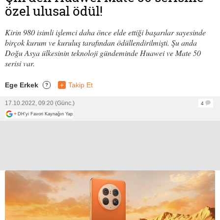
özel ulusal ödül!
Kirin 980 isimli işlemci daha önce elde ettiği başarılar sayesinde
birçok kurum ve kuruluş tarafından ödüllendirilmişti. Şu anda
Doğu Asya ülkesinin teknoloji gündeminde Huawei ve Mate 50
serisi var.
Ege Erkek
+
Takip Et
?
17.10.2022, 09:20 (Günc.)
4
+
DH'yi Favori Kaynağın Yap