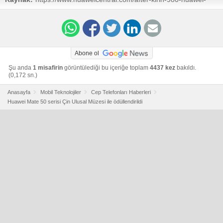
mate-50-enters-collection-museum/
Abone ol
Şu anda
1 misafirin
görüntülediği bu içeriğe toplam
4437 kez
bakıldı.
(0,172 sn.)
Anasayfa
Mobil Teknolojiler
Cep Telefonları Haberleri
Huawei Mate 50 serisi Çin Ulusal Müzesi ile ödüllendirildi