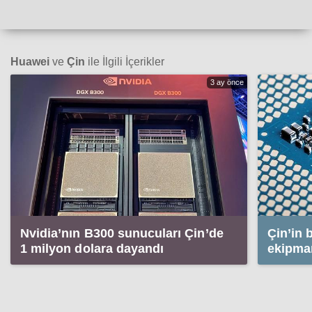
Huawei
ve
Çin
ile İlgili İçerikler
3 ay önce
Nvidia’nın B300 sunucuları Çin’de
Çin’in 
1 milyon dolara dayandı
ekipma
geliyor