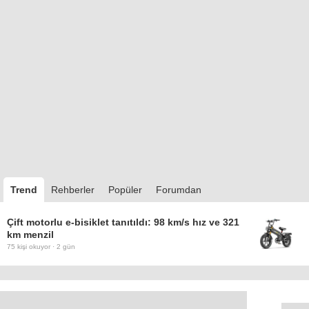
Trend
Rehberler
Popüler
Forumdan
Çift motorlu e-bisiklet tanıtıldı: 98 km/s hız ve 321
km menzil
75
kişi okuyor ·
2 gün