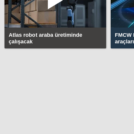
Atlas robot araba üretiminde
FMCW L
çalışacak
araçlar