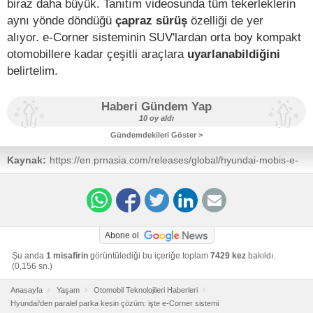
biraz daha büyük. Tanıtım videosunda tüm tekerleklerin
aynı yönde döndüğü
çapraz sürüş
özelliği de yer
alıyor. e-Corner sisteminin SUV'lardan orta boy kompakt
otomobillere kadar çeşitli araçlara
uyarlanabildiğini
belirtelim.
Haberi Gündem Yap
10 oy aldı
Gündemdekileri Göster >
Kaynak:
https://en.prnasia.com/releases/global/hyundai-mobis-e-
corner-system-featuring-crab-walking-and-zero-turn-
becomes-the-first-in-the-world-to-drive-on-public-roads-
401288.shtml
Abone ol
Şu anda
1 misafirin
görüntülediği bu içeriğe toplam
7429 kez
bakıldı.
(0,156 sn.)
Anasayfa
Yaşam
Otomobil Teknolojileri Haberleri
Hyundai'den paralel parka kesin çözüm: işte e-Corner sistemi