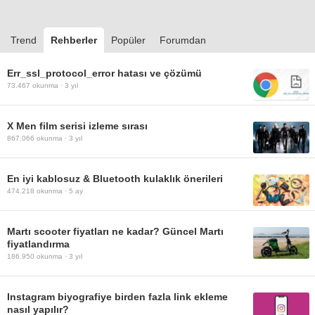
Trend
Rehberler
Popüler
Forumdan
Err_ssl_protocol_error hatası ve çözümü
73.467
okunma ·
3 yıl
X Men film serisi izleme sırası
867.066
okunma ·
3 yıl
En iyi kablosuz & Bluetooth kulaklık önerileri
474.218
okunma ·
5 ay
Martı scooter fiyatları ne kadar? Güncel Martı
fiyatlandırma
186.950
okunma ·
3 yıl
Instagram biyografiye birden fazla link ekleme
nasıl yapılır?