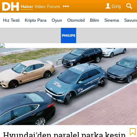
Giriş
Haber
Video
Forum
Hız Testi
Kripto Para
Oyun
Otomobil
Bilim
Sinema
Savu
Hyundai'den paralel parka kesin