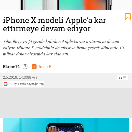
iPhone X modeli Apple’a kar
ettirmeye devam ediyor
Yılın ilk çeyreği geride kalırken Apple karını arttırmaya devam
ediyor. iPhone X modelinin de etkisiyle firma çeyrek dönemde 15
milyar dolar civarında kar elde etti.
Ekrem71
+
Takip Et
?
2.5.2018, 14:33
(8 yıl)
31
+
DH'yi Favori Kaynağın Yap