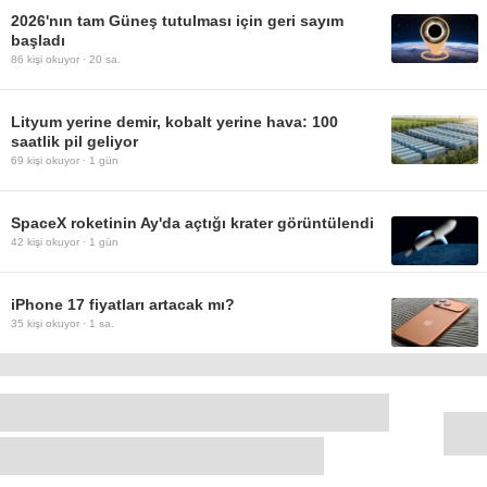
2026'nın tam Güneş tutulması için geri sayım
başladı
86
kişi okuyor ·
20 sa.
Lityum yerine demir, kobalt yerine hava: 100
saatlik pil geliyor
69
kişi okuyor ·
1 gün
SpaceX roketinin Ay'da açtığı krater görüntülendi
42
kişi okuyor ·
1 gün
iPhone 17 fiyatları artacak mı?
35
kişi okuyor ·
1 sa.