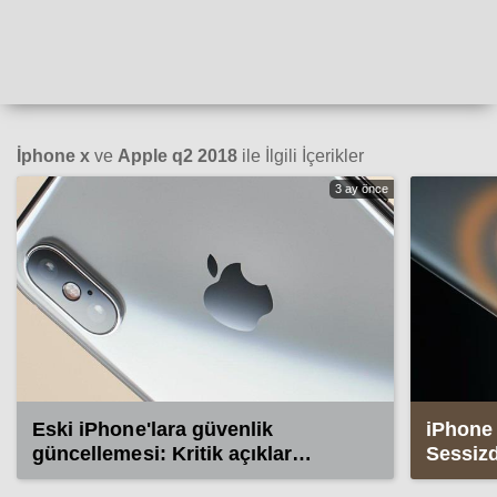
İphone x
ve
Apple q2 2018
ile İlgili İçerikler
3 ay önce
Eski iPhone'lara güvenlik
iPhone 
güncellemesi: Kritik açıklar
Sessizd
kapatıldı!