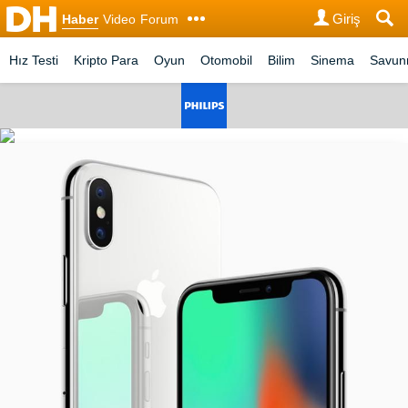
Giriş
Haber
Video
Forum
Hız Testi
Kripto Para
Oyun
Otomobil
Bilim
Sinema
Savu