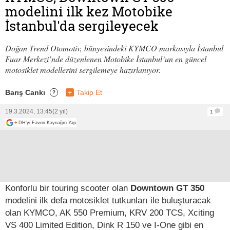
modelini ilk kez Motobike
İstanbul'da sergileyecek
Doğan Trend Otomotiv, bünyesindeki KYMCO markasıyla İstanbul
Fuar Merkezi’nde düzenlenen Motobike İstanbul’un en güncel
motosiklet modellerini sergilemeye hazırlanıyor.
Barış Cankı
+
Takip Et
?
19.3.2024, 13:45
(2 yıl)
1
+
DH'yi Favori Kaynağın Yap
Konforlu bir touring scooter olan
Downtown GT 350
modelini ilk defa motosiklet tutkunları ile buluşturacak
olan KYMCO, AK 550 Premium, KRV 200 TCS, Xciting
VS 400 Limited Edition, Dink R 150 ve I-One gibi en