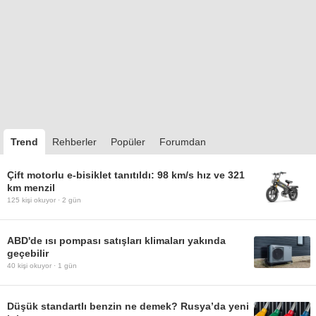
Trend
Rehberler
Popüler
Forumdan
Çift motorlu e-bisiklet tanıtıldı: 98 km/s hız ve 321
km menzil
125
kişi okuyor ·
2 gün
ABD'de ısı pompası satışları klimaları yakında
geçebilir
40
kişi okuyor ·
1 gün
Düşük standartlı benzin ne demek? Rusya’da yeni