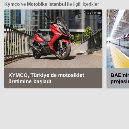
Kymco
ve
Motobike istanbul
ile İlgili İçerikler
1 yıl önce
KYMCO, Türkiye’de motosiklet
BAE'nin
üretimine başladı
projesi