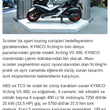
Scooter’da sport touring sürüşleri hedefleyenlerin
gözdelerinden, KYMCO Xciting’in tüm dünya
pazarlarındaki gözde modeli Xciting VS 400, KYMCO
standındaki çekim noktalarından biri olacak. Maxi-
scooter segmentinin eşsiz oyuncularından olan Xciting’in
pratik ve aynı zamanda eğlenceli sürüş sunan tasarımı
özel müşterilerinin beklentilerini karşılıyor.
ABS ve TCS ile stabil bir sürüş karakteri sunan KYMCO
Xciting VS 400, su soğutmalı, 4 zamanlı, tek silindirli ve
silindir başına 4 supaplı 400 cc’lik motoruyla 7250 d/d’de
25 kW (33.5 HP) güç ve 5750 d/d’de 37,5 Nm tork
üretiyor. Euro 5 normlarını karşılayan motosiklet, 195 kg