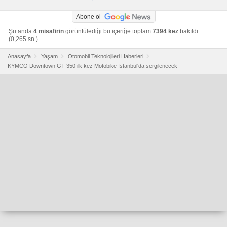
Abone ol
Şu anda
4 misafirin
görüntülediği bu içeriğe toplam
7394 kez
bakıldı.
(0,265 sn.)
Anasayfa
Yaşam
Otomobil Teknolojileri Haberleri
KYMCO Downtown GT 350 ilk kez Motobike İstanbul'da sergilenecek