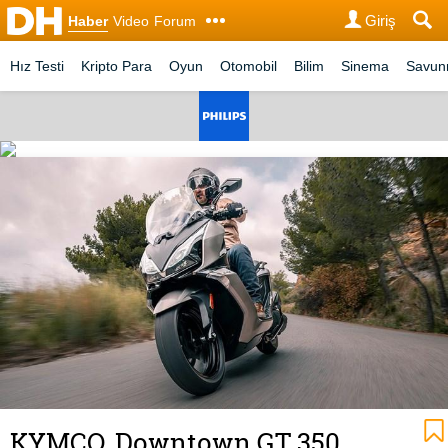
Giriş
Haber
Video
Forum
Hız Testi
Kripto Para
Oyun
Otomobil
Bilim
Sinema
Savu
KYMCO, Downtown GT 350