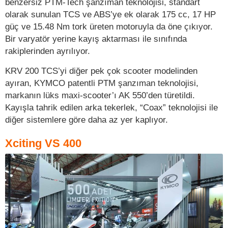
benzersiz PTM-Tech şanzıman teknolojisi, standart
olarak sunulan TCS ve ABS’ye ek olarak 175 cc, 17 HP
güç ve 15.48 Nm tork üreten motoruyla da öne çıkıyor.
Bir varyatör yerine kayış aktarması ile sınıfında
rakiplerinden ayrılıyor.
KRV 200 TCS’yi diğer pek çok scooter modelinden
ayıran, KYMCO patentli PTM şanzıman teknolojisi,
markanın lüks maxi-scooter’ı AK 550’den türetildi.
Kayışla tahrik edilen arka tekerlek, “Coax” teknolojisi ile
diğer sistemlere göre daha az yer kaplıyor.
Xciting VS 400