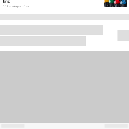
kriz
36
kişi okuyor ·
6 sa.