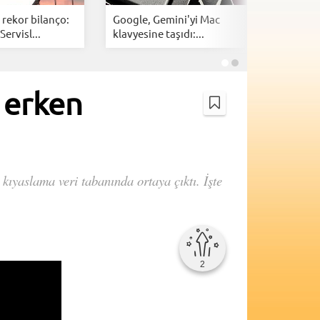
rekor bilanço:
Google, Gemini'yi Mac
Apple'da
ervisl...
klavyesine taşıdı:...
dönemi ba
 erken
kıyaslama veri tabanında ortaya çıktı. İşte
2