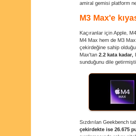
amiral gemisi platform ne
M3 Max'e kıya
Kaçıranlar için Apple, M
M4 Max hem de M3 Max'in
çekirdeğine sahip olduğu
Max'tan
2.2 kata kadar,
I
sunduğunu dile getirmişti
Sızdırılan Geekbench ta
çekirdekte ise 26.675 p