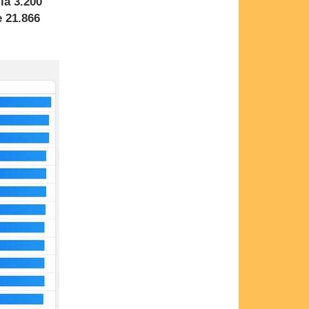
la 3.200
e 21.866