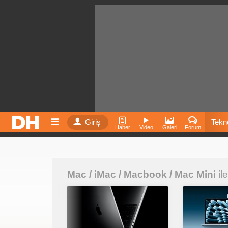
Giriş
Tekno
Haber
Video
Galeri
Forum
Film
Mac / iMac / Macbook / Mac Mini
Fiyatla
ile
İnst