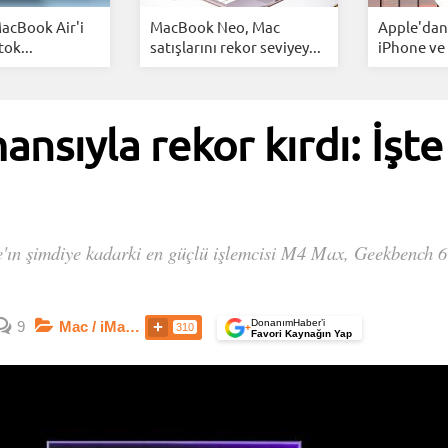
acBook Air'i
MacBook Neo, Mac
Apple'dan 
tok...
satışlarını rekor seviyey...
iPhone ve S
sıyla rekor kırdı: İşte
e'ın şimdiye kadarki en güçlü işlemcisi M4 Max, Geekbench 6 
DonanımHaber’i
9
Mac / iMac / Macbook / Mac Mini
310
+
Favori Kaynağın Yap