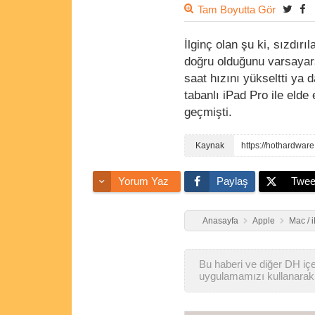
Tam Boyutta Gör
İlginç olan şu ki, sızdır
doğru olduğunu varsayar
saat hızını yükseltti ya 
tabanlı iPad Pro ile elde 
geçmişti.
https://hothardwa
Yorum Yaz
Paylaş
Twee
Anasayfa
Apple
Mac / 
Bu haberi ve diğer DH içer
uygulamamızı kullanarak 