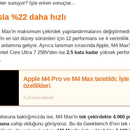
ler sunuyor? İşte erken sonuçlar...
sla %22 daha hızlı
4 Max'in maksimum çekirdek yapılandırmalarını değiştirmed
 en üst düzey sürümleri için 12 performans ve 4 verimlilik
 anlamına geliyor. Ayrıca lansman sırasında Apple, M4 Max
ntel Core Ultra 7 258V'den ise
2.5 kata kadar
yüksek perfo
.
Apple M4 Pro ve M4 Max tanıtıldı: İşte
özellikleri
2 yıl önce eklendi
blosuna baktığımızda ise, M4 Max'in
tek çekirdekte 4.060 
uana
sahip olduğunu görüyoruz. Bu da Geekbench 6'nın tek 