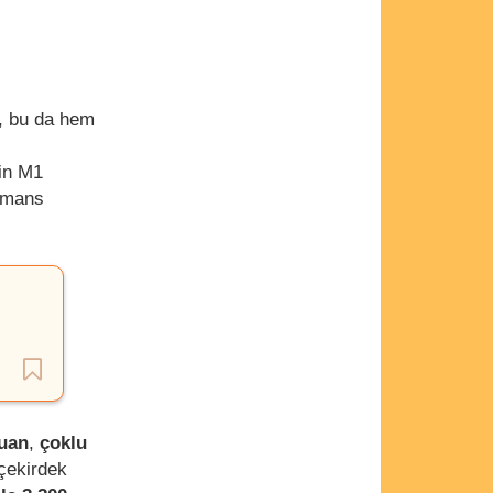
i, bu da hem
'in M1
rmans
puan
,
çoklu
çekirdek