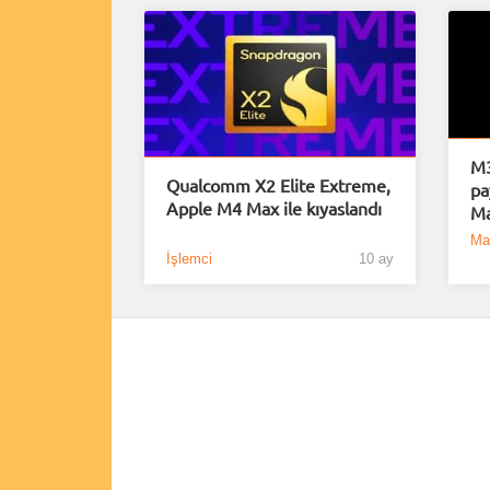
M3
Qualcomm X2 Elite Extreme,
pa
Apple M4 Max ile kıyaslandı
Ma
Ma
İşlemci
10 ay