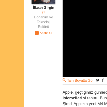
İlkcan Girgin
?
Donanım ve
Teknoloji
Editörü
Tam Boyutta Gör
Apple, geçtiğimiz günler
işlemcilerini
tanıttı. Bu
Şimdi Apple'ın yeni M4 M