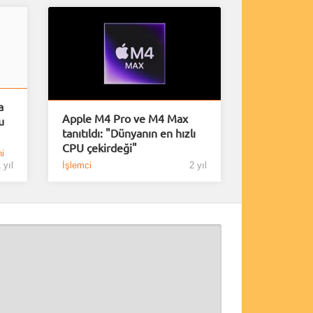
a
Apple M4 Pro ve M4 Max
u
tanıtıldı: "Dünyanın en hızlı
CPU çekirdeği"
i
 yıl
İşlemci
2 yıl