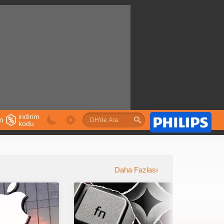
indirim
im
kodu
u
Daha Fazlası