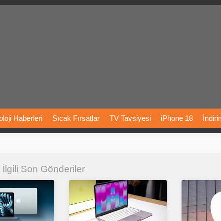
loji
Haberleri
Sıcak
Fırsatlar
TV
Tavsiyesi
iPhone
18
İndir
Önerileri
Türkiye
Araba
Fiyatları
Yapay
Zeka
Şarj
İstasyon
rı
 İlgili Son Gönderiler
Vizyondaki
Filmler
Bitcoin
Dizi
Önerileri
Telefon
Önerileri
agram
Dondurma
İnstagram
Çöktü
Mü