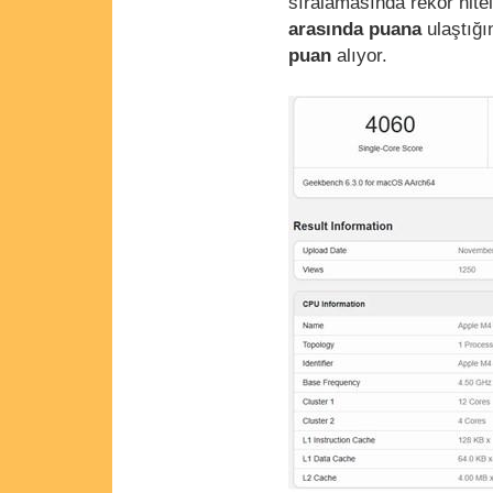
sıralamasında rekor nite
arasında puana
ulaştığın
puan
alıyor.