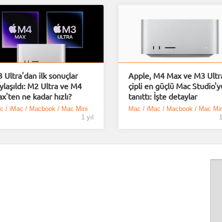
 Ultra'dan ilk sonuçlar
Apple, M4 Max ve M3 Ultr
ylaşıldı: M2 Ultra ve M4
çipli en güçlü Mac Studio'y
x'ten ne kadar hızlı?
tanıttı: İşte detaylar
c / iMac / Macbook / Mac Mini
Mac / iMac / Macbook / Mac Min
1 yıl
1