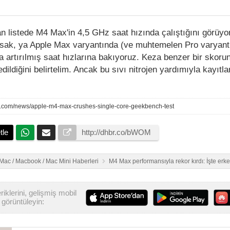
ılan listede M4 Max'in 4,5 GHz saat hızında çalıştığını görüy
sak, ya Apple Max varyantında (ve muhtemelen Pro varyant
da artırılmış saat hızlarına bakıyoruz. Keza benzer bir skor
edildiğini belirtelim. Ancak bu sıvı nitrojen yardımıyla kayıtla
re.com/news/apple-m4-max-crushes-single-core-geekbench-test
tle
iMac / Macbook / Mac Mini Haberleri
M4 Max performansıyla rekor kırdı: İşte erk
iklerini, gelişmiş mobil
görüntüleyin: