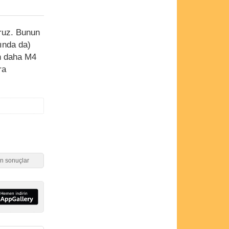
oruz. Bunun
ında da)
un daha M4
ra
en sonuçlar