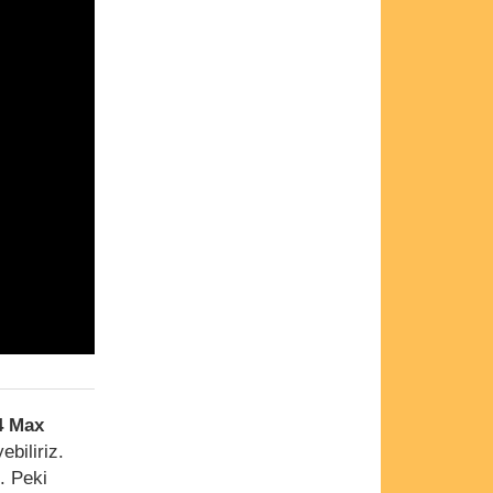
 Max
biliriz.
. Peki