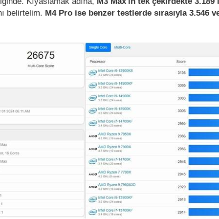
liğinde. Kıyaslamak adına,
M3 Max'in tek çekirdekte 3.189 i
ı belirtelim.
M4 Pro ise benzer testlerde sırasıyla 3.546 v